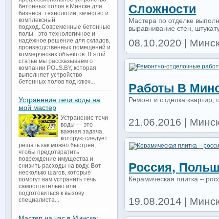
Сложности
бетонных полов в Минске для
бизнеса: технологии, качество и
Мастера по отделке выполн
комплексный
подход..Современные бетонные
выравнивание стен, штукату
полы - это технологичное и
08.10.2020 | Минск 
надёжное решение для складов,
производственных помещений и
коммерческих объектов. В этой
статье мы рассказываем о
компании POLS.BY, которая
выполняет устройство
бетонных полов под ключ...
Работы В Минс
Ремонт и отделка квартир, 
Устранение течи воды на
мой мастер
Устранение течи
21.06.2016 | Минск
воды — это
важная задача,
которую следует
решать как можно быстрее,
чтобы предотвратить
повреждение имущества и
Россия, Польш
снизить расходы на воду. Вот
несколько шагов, которые
Керамическая плитка – рос
помогут вам устранить течь
самостоятельно или
подготовиться к вызову
19.08.2014 | Минс
специалиста...
Мастер на час в Минске: