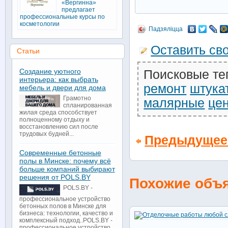
«Вергинна»
предлагает
профессиональные курсы по
косметологии
Падзяліцца
Оставить св
Статьи
Создание уютного
Поисковые те
интерьера: как выбрать
ремонт
штука
мебель и двери для дома
Грамотно
малярные
це
спланированная
жилая среда способствует
полноценному отдыху и
восстановлению сил после
трудовых будней...
Предыдущее
Современные бетонные
полы в Минске: почему всё
больше компаний выбирают
решения от POLS.BY
Похожие объ
POLS.BY -
профессиональное устройство
бетонных полов в Минске для
бизнеса: технологии, качество и
комплексный подход..POLS.BY -
профессиональное устройство