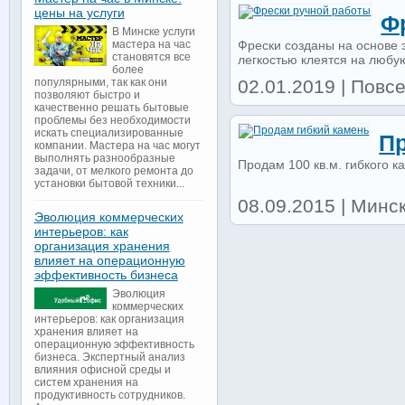
цены на услуги
Ф
В Минске услуги
Фрески созданы на основе 
мастера на час
становятся все
легкостью клеятся на любу
более
02.01.2019 | Повсе
популярными, так как они
позволяют быстро и
качественно решать бытовые
проблемы без необходимости
искать специализированные
П
компании. Мастера на час могут
выполнять разнообразные
Продам 100 кв.м. гибкого к
задачи, от мелкого ремонта до
установки бытовой техники...
08.09.2015 | Минск
Эволюция коммерческих
интерьеров: как
организация хранения
влияет на операционную
эффективность бизнеса
Эволюция
коммерческих
интерьеров: как организация
хранения влияет на
операционную эффективность
бизнеса. Экспертный анализ
влияния офисной среды и
систем хранения на
продуктивность сотрудников.