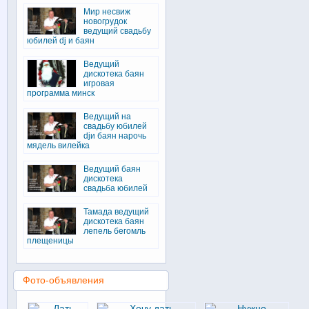
Мир несвиж
новогрудок
ведущий свадьбу
юбилей dj и баян
Ведущий
дискотека баян
игровая
программа минск
Ведущий на
свадьбу юбилей
djи баян нарочь
мядель вилейка
Ведущий баян
дискотека
свадьба юбилей
Тамада ведущий
дискотека баян
лепель бегомль
плещеницы
Фото-объявления