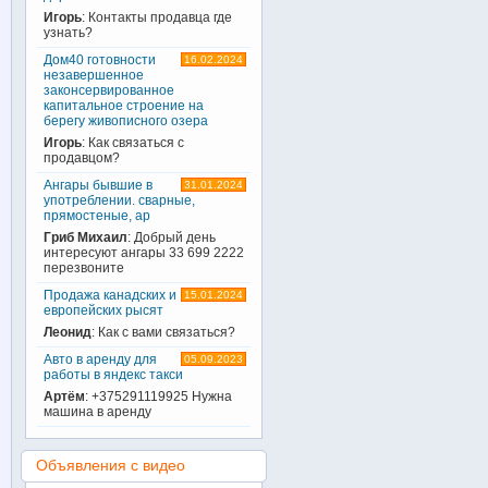
Игорь
: Контакты продавца где
узнать?
Дом40 готовности
16.02.2024
незавершенное
законсервированное
капитальное строение на
берегу живописного озера
Игорь
: Как связаться с
продавцом?
Ангары бывшие в
31.01.2024
употреблении. сварные,
прямостеные, ар
Гриб Михаил
: Добрый день
интересуют ангары 33 699 2222
перезвоните
Продажа канадских и
15.01.2024
европейских рысят
Леонид
: Как с вами связаться?
Авто в аренду для
05.09.2023
работы в яндекс такси
Артём
: +375291119925 Нужна
машина в аренду
Объявления с видео