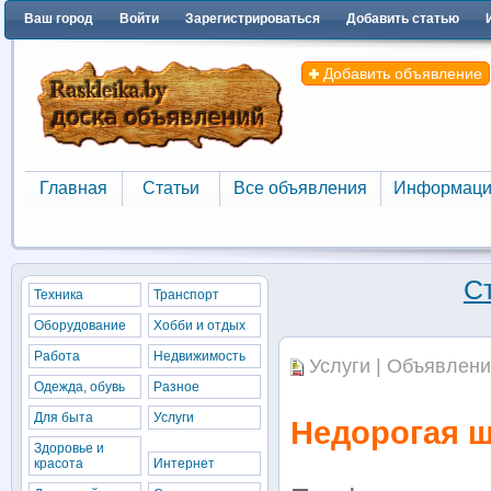
Ваш город
Войти
Зарегистрироваться
Добавить статью
Добавить объявление
Главная
Статьи
Все объявления
Информаци
Главная
Статьи
Все объявления
Информаци
С
Техника
Транспорт
Оборудование
Хобби и отдых
Работа
Недвижимость
Услуги | Объявлени
Одежда, обувь
Разное
Для быта
Услуги
Недорогая ш
Здоровье и
красота
Интернет