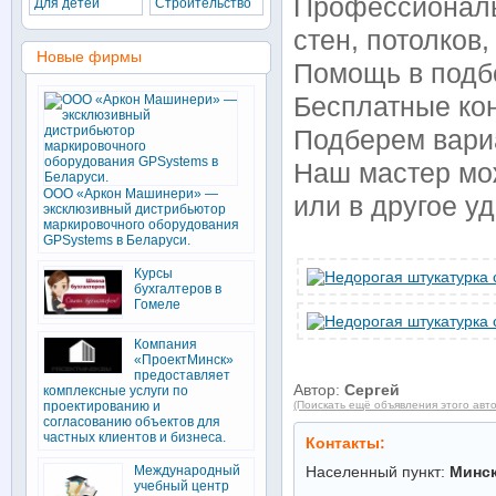
Профессиональ
Для детей
Строительство
стен, потолков,
Новые фирмы
Помощь в подб
Бесплатные кон
Подберем вари
Наш мастер мож
ООО «Аркон Машинери» —
или в другое у
эксклюзивный дистрибьютор
маркировочного оборудования
GPSystems в Беларуси.
Курсы
бухгалтеров в
Гомеле
Компания
«ПроектМинск»
предоставляет
Автор:
Сергей
комплексные услуги по
проектированию и
(Поискать ещё объявления этого авт
согласованию объектов для
частных клиентов и бизнеса.
Контакты:
Международный
Населенный пункт:
Минс
учебный центр