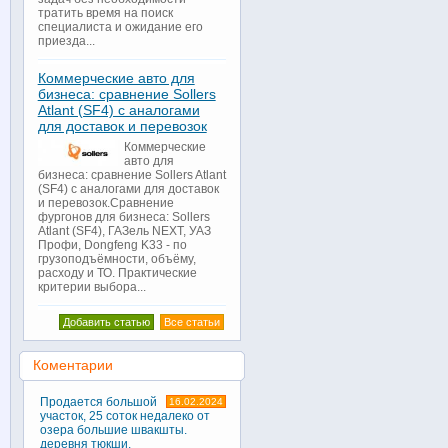
тратить время на поиск
специалиста и ожидание его
приезда...
Коммерческие авто для
бизнеса: сравнение Sollers
Atlant (SF4) с аналогами
для доставок и перевозок
Коммерческие
авто для
бизнеса: сравнение Sollers Atlant
(SF4) с аналогами для доставок
и перевозок.Сравнение
фургонов для бизнеса: Sollers
Atlant (SF4), ГАЗель NEXT, УАЗ
Профи, Dongfeng K33 - по
грузоподъёмности, объёму,
расходу и ТО. Практические
критерии выбора...
Добавить статью
Все статьи
Коментарии
Продается большой
16.02.2024
участок, 25 соток недалеко от
озера большие швакшты.
деревня тюкши.