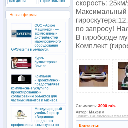
Для детей
Строительство
скорость: 25км/
Максимальный 
Новые фирмы
гироскутера:12
ООО «Аркон
по запросу! Н
Машинери» —
эксклюзивный
В гироборде му
дистрибьютор
маркировочного
Комплект (гиро
оборудования
GPSystems в Беларуси.
Курсы
бухгалтеров в
Гомеле
Компания
«ПроектМинск»
предоставляет
комплексные услуги по
проектированию и
согласованию объектов для
частных клиентов и бизнеса.
Стоимость:
3000 rub.
Международный
Автор:
Максим
учебный центр
(Поискать ещё объявления этого авт
«Вергинна»
предлагает
профессиональные курсы по
Контакты: