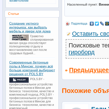
косметологии
Населенный пункт:
Винн
Статьи
Создание уютного
Падзяліцца
интерьера: как выбрать
мебель и двери для дома
Оставить св
Грамотно
спланированная
жилая среда способствует
Поисковые те
полноценному отдыху и
восстановлению сил после
гироборд
трудовых будней...
Современные бетонные
полы в Минске: почему всё
Предыдущее
больше компаний выбирают
решения от POLS.BY
POLS.BY -
профессиональное устройство
бетонных полов в Минске для
Похожие объ
бизнеса: технологии, качество и
комплексный подход..POLS.BY -
профессиональное устройство
бетонных полов в Минске для
бизнеса: технологии, качество и
комплексный