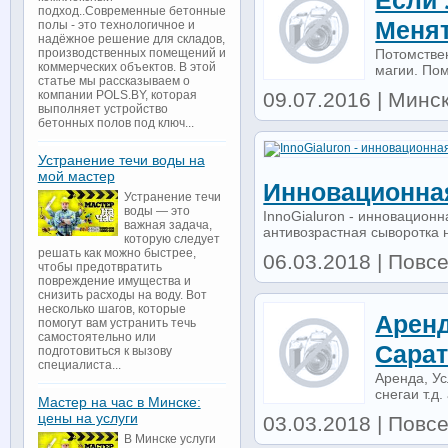
Если 
подход..Современные бетонные
Менят
полы - это технологичное и
надёжное решение для складов,
Потомстве
производственных помещений и
коммерческих объектов. В этой
магии. Пом
статье мы рассказываем о
09.07.2016 | Минс
компании POLS.BY, которая
выполняет устройство
бетонных полов под ключ...
Устранение течи воды на
мой мастер
Инновационна
Устранение течи
воды — это
InnoGialuron - инновационн
важная задача,
антивозрастная сыворотка 
которую следует
решать как можно быстрее,
06.03.2018 | Повс
чтобы предотвратить
повреждение имущества и
снизить расходы на воду. Вот
несколько шагов, которые
Аренд
помогут вам устранить течь
самостоятельно или
Сара
подготовиться к вызову
специалиста...
Аренда, Ус
снегаи т.д.
Мастер на час в Минске:
цены на услуги
03.03.2018 | Повсе
В Минске услуги