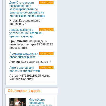
Дом40 готовности
16.02.2024
незавершенное
законсервированное
капитальное строение на
берегу живописного озера
Игорь
: Как связаться с
продавцом?
Ангары бывшие в
31.01.2024
употреблении. сварные,
прямостеные, ар
Гриб Михаил
: Добрый день
интересуют ангары 33 699 2222
перезвоните
Продажа канадских и
15.01.2024
европейских рысят
Леонид
: Как с вами связаться?
Авто в аренду для
05.09.2023
работы в яндекс такси
Артём
: +375291119925 Нужна
машина в аренду
Объявления с видео
Мир несвиж
новогрудок