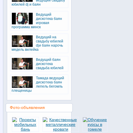
ведущий свадьбу
юбилей dj и баян
Ведущий
дискотека баян
игровая
программа минск
Ведущий на
свадьбу юбилей
djи баян нарочь
мядель вилейка
Ведущий баян
дискотека
свадьба юбилей
Тамада ведущий
дискотека баян
лепель бегомль
плещеницы
Фото-объявления