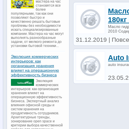
мастера на час
становятся все
Масло
более
популярными, так как они
позволяют быстро и
180кг
качественно решать бытовые
проблемы без необходимости
Масло гидр
искать специализированные
2010 Содер
компании. Мастера на час могут
выполнять разнообразные
31.12.2019 | Повсе
задачи, от мелкого ремонта до
установки бытовой техники...
Auto 
Эволюция коммерческих
интерьеров: как
auto insur
организация хранения
влияет на операционную
эффективность бизнеса
23.05.
Эволюция
коммерческих
интерьеров: как организация
хранения влияет на
операционную эффективность
бизнеса. Экспертный анализ
влияния офисной среды и
систем хранения на
продуктивность сотрудников.
Архитектурные тренды,
зонирование open space и
критерии выбора качественной