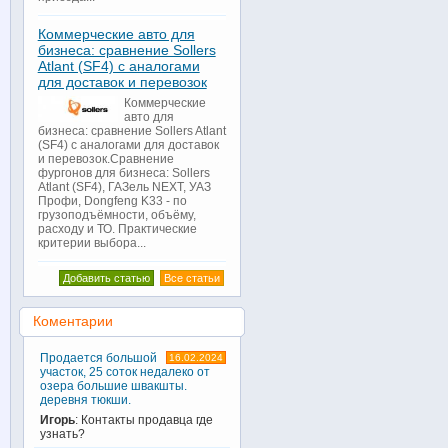
Коммерческие авто для
бизнеса: сравнение Sollers
Atlant (SF4) с аналогами
для доставок и перевозок
Коммерческие
авто для
бизнеса: сравнение Sollers Atlant
(SF4) с аналогами для доставок
и перевозок.Сравнение
фургонов для бизнеса: Sollers
Atlant (SF4), ГАЗель NEXT, УАЗ
Профи, Dongfeng K33 - по
грузоподъёмности, объёму,
расходу и ТО. Практические
критерии выбора...
Добавить статью
Все статьи
Коментарии
Продается большой
16.02.2024
участок, 25 соток недалеко от
озера большие швакшты.
деревня тюкши.
Игорь
: Контакты продавца где
узнать?