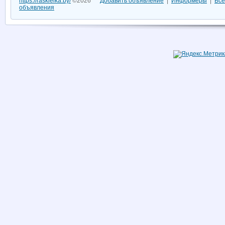
https://raskleika.by/
©2026
Добавить объявление
|
Информеры
|
Все
объявления