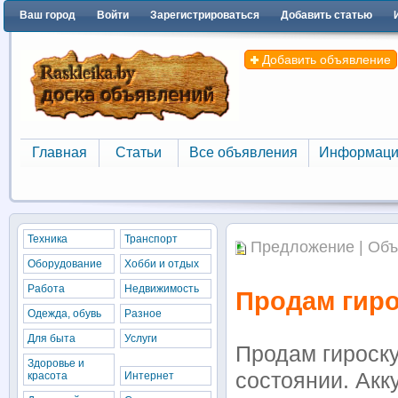
Ваш город
Войти
Зарегистрироваться
Добавить статью
Добавить объявление
Главная
Статьи
Все объявления
Информаци
Главная
Статьи
Все объявления
Информаци
Техника
Транспорт
Предложение | Объ
Оборудование
Хобби и отдых
Работа
Недвижимость
Продам гиро
Одежда, обувь
Разное
Для быта
Услуги
Продам гироску
Здоровье и
состоянии. Акк
красота
Интернет