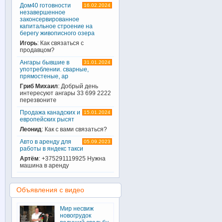
Дом40 готовности
16.02.2024
незавершенное
законсервированное
капитальное строение на
берегу живописного озера
Игорь
: Как связаться с
продавцом?
Ангары бывшие в
31.01.2024
употреблении. сварные,
прямостеные, ар
Гриб Михаил
: Добрый день
интересуют ангары 33 699 2222
перезвоните
Продажа канадских и
15.01.2024
европейских рысят
Леонид
: Как с вами связаться?
Авто в аренду для
05.09.2023
работы в яндекс такси
Артём
: +375291119925 Нужна
машина в аренду
Объявления с видео
Мир несвиж
новогрудок