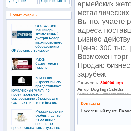
Для детей
Строительство
армейских жето
металлических 
Новые фирмы
Вы получаете р
ООО «Аркон
адреса поставщ
Машинери» —
эксклюзивный
Бизнес действу
дистрибьютор
маркировочного
Цена: 300 тыс.
оборудования
GPSystems в Беларуси.
Возможен торг
Курсы
бухгалтеров в
Продаю бизнес 
Гомеле
зарубеж
Компания
«ПроектМинск»
Стоимость:
300000 kgs.
предоставляет
Автор:
DogTagsSaleBiz
комплексные услуги по
(Поискать ещё объявления этого авт
проектированию и
согласованию объектов для
частных клиентов и бизнеса.
Контакты:
Населенный пункт:
Повс
Международный
учебный центр
«Вергинна»
предлагает
профессиональные курсы по