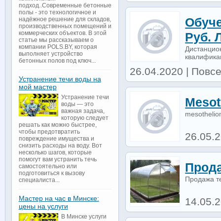
подход..Современные бетонные
полы - это технологичное и
Обуче
надёжное решение для складов,
производственных помещений и
коммерческих объектов. В этой
Руб. 
статье мы рассказываем о
компании POLS.BY, которая
Дистанцио
выполняет устройство
квалификац
бетонных полов под ключ...
26.04.2020 | Повсе
Устранение течи воды на
мой мастер
Устранение течи
Mesot
воды — это
важная задача,
mesothelio
которую следует
решать как можно быстрее,
чтобы предотвратить
26.05.
повреждение имущества и
снизить расходы на воду. Вот
несколько шагов, которые
помогут вам устранить течь
Прода
самостоятельно или
подготовиться к вызову
Продажа т
специалиста...
Мастер на час в Минске:
14.05.2
цены на услуги
В Минске услуги