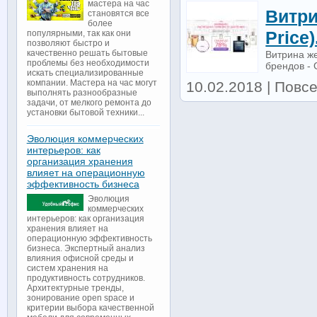
мастера на час
Витри
становятся все
более
Price)
популярными, так как они
позволяют быстро и
качественно решать бытовые
Витрина же
проблемы без необходимости
брендов - G
искать специализированные
компании. Мастера на час могут
10.02.2018 | Повс
выполнять разнообразные
задачи, от мелкого ремонта до
установки бытовой техники...
Эволюция коммерческих
интерьеров: как
организация хранения
влияет на операционную
эффективность бизнеса
Эволюция
коммерческих
интерьеров: как организация
хранения влияет на
операционную эффективность
бизнеса. Экспертный анализ
влияния офисной среды и
систем хранения на
продуктивность сотрудников.
Архитектурные тренды,
зонирование open space и
критерии выбора качественной