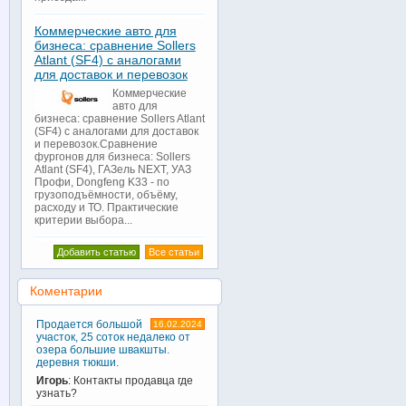
Коммерческие авто для
бизнеса: сравнение Sollers
Atlant (SF4) с аналогами
для доставок и перевозок
Коммерческие
авто для
бизнеса: сравнение Sollers Atlant
(SF4) с аналогами для доставок
и перевозок.Сравнение
фургонов для бизнеса: Sollers
Atlant (SF4), ГАЗель NEXT, УАЗ
Профи, Dongfeng K33 - по
грузоподъёмности, объёму,
расходу и ТО. Практические
критерии выбора...
Добавить статью
Все статьи
Коментарии
Продается большой
16.02.2024
участок, 25 соток недалеко от
озера большие швакшты.
деревня тюкши.
Игорь
: Контакты продавца где
узнать?