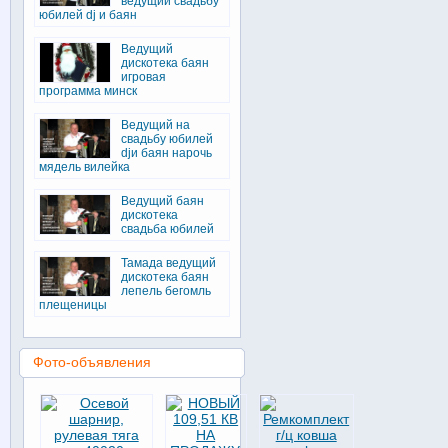
ведущий свадьбу
юбилей dj и баян
Ведущий
дискотека баян
игровая
программа минск
Ведущий на
свадьбу юбилей
djи баян нарочь
мядель вилейка
Ведущий баян
дискотека
свадьба юбилей
Тамада ведущий
дискотека баян
лепель бегомль
плещеницы
Фото-объявления