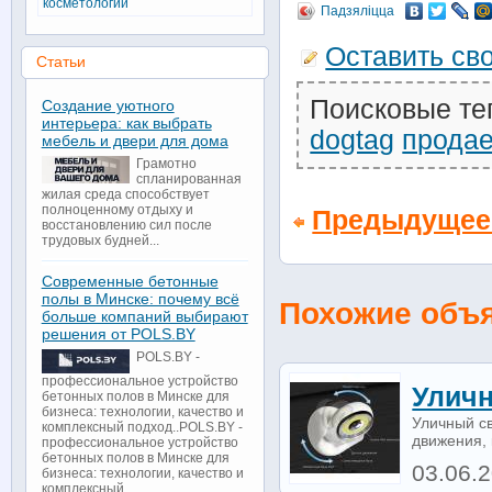
косметологии
Падзяліцца
Оставить св
Статьи
Поисковые те
Создание уютного
интерьера: как выбрать
dogtag
продае
мебель и двери для дома
Грамотно
спланированная
жилая среда способствует
полноценному отдыху и
Предыдущее
восстановлению сил после
трудовых будней...
Современные бетонные
полы в Минске: почему всё
Похожие объ
больше компаний выбирают
решения от POLS.BY
POLS.BY -
профессиональное устройство
Уличн
бетонных полов в Минске для
бизнеса: технологии, качество и
Уличный св
комплексный подход..POLS.BY -
движения, 
профессиональное устройство
бетонных полов в Минске для
03.06.
бизнеса: технологии, качество и
комплексный