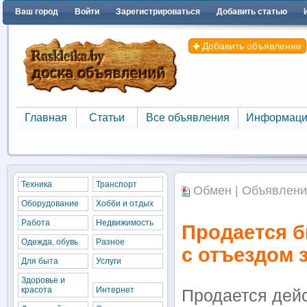
Ваш город
Войти
Зарегистрироваться
Добавить статью
Добавить объявление
Главная
Статьи
Все объявления
Информаци
Главная
Статьи
Все объявления
Информаци
Техника
Транспорт
Обмен | Объявлени
Оборудование
Хобби и отдых
Работа
Недвижимость
Продается б
Одежда, обувь
Разное
с отъездом 
Для быта
Услуги
Здоровье и
красота
Интернет
Продается дей