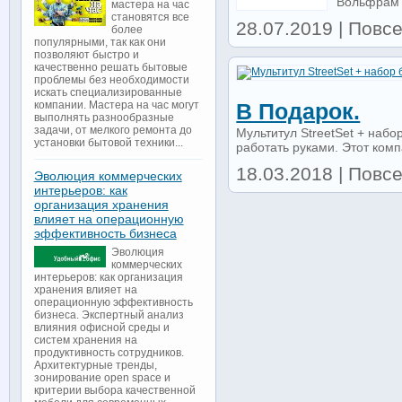
Вольфрам п
мастера на час
становятся все
28.07.2019 | Повсе
более
популярными, так как они
позволяют быстро и
качественно решать бытовые
проблемы без необходимости
искать специализированные
компании. Мастера на час могут
В Подарок.
выполнять разнообразные
задачи, от мелкого ремонта до
Мультитул StreetSet + наб
установки бытовой техники...
работать руками. Этот комп
18.03.2018 | Повс
Эволюция коммерческих
интерьеров: как
организация хранения
влияет на операционную
эффективность бизнеса
Эволюция
коммерческих
интерьеров: как организация
хранения влияет на
операционную эффективность
бизнеса. Экспертный анализ
влияния офисной среды и
систем хранения на
продуктивность сотрудников.
Архитектурные тренды,
зонирование open space и
критерии выбора качественной