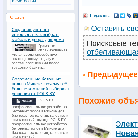
косметологии
Падзяліцца
Статьи
Оставить св
Создание уютного
интерьера: как выбрать
мебель и двери для дома
Поисковые те
Грамотно
отбеливающа
спланированная
жилая среда способствует
полноценному отдыху и
восстановлению сил после
трудовых будней...
Предыдущее
Современные бетонные
полы в Минске: почему всё
больше компаний выбирают
решения от POLS.BY
Похожие объ
POLS.BY -
профессиональное устройство
бетонных полов в Минске для
бизнеса: технологии, качество и
комплексный подход..POLS.BY -
Элект
профессиональное устройство
бетонных полов в Минске для
Нова
бизнеса: технологии, качество и
комплексный