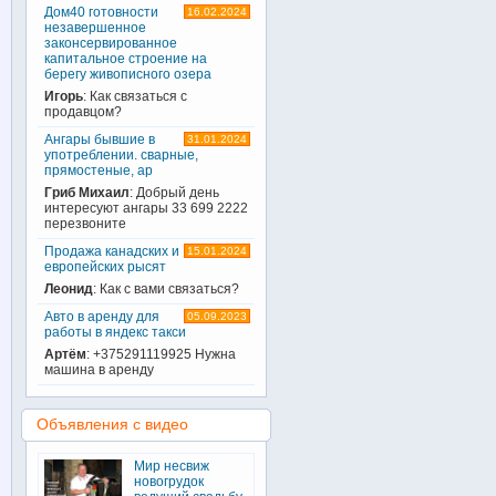
Дом40 готовности
16.02.2024
незавершенное
законсервированное
капитальное строение на
берегу живописного озера
Игорь
: Как связаться с
продавцом?
Ангары бывшие в
31.01.2024
употреблении. сварные,
прямостеные, ар
Гриб Михаил
: Добрый день
интересуют ангары 33 699 2222
перезвоните
Продажа канадских и
15.01.2024
европейских рысят
Леонид
: Как с вами связаться?
Авто в аренду для
05.09.2023
работы в яндекс такси
Артём
: +375291119925 Нужна
машина в аренду
Объявления с видео
Мир несвиж
новогрудок