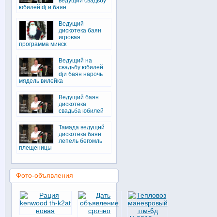
ведущий свадьбу
юбилей dj и баян
Ведущий
дискотека баян
игровая
программа минск
Ведущий на
свадьбу юбилей
djи баян нарочь
мядель вилейка
Ведущий баян
дискотека
свадьба юбилей
Тамада ведущий
дискотека баян
лепель бегомль
плещеницы
Фото-объявления