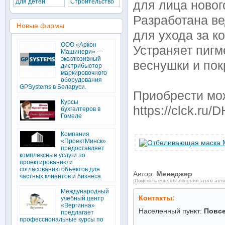
Для детей
Строительство
для лица новог
Разработана в
Новые фирмы
для ухода за к
ООО «Аркон
Устраняет пигм
Машинери» —
эксклюзивный
веснушки и пок
дистрибьютор
маркировочного
оборудования
GPSystems в Беларуси.
Приобрести мож
Курсы
https://clck.ru/
бухгалтеров в
Гомеле
Компания
«ПроектМинск»
предоставляет
комплексные услуги по
проектированию и
согласованию объектов для
Автор:
Менеджер
частных клиентов и бизнеса.
(Поискать ещё объявления этого авт
Международный
Контакты:
учебный центр
«Вергинна»
Населенный пункт:
Повс
предлагает
профессиональные курсы по