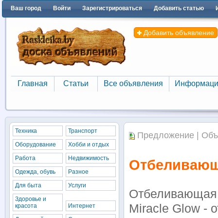
Ваш город
Войти
Зарегистрироваться
Добавить статью
Добавить объявление
Главная
Статьи
Все объявления
Информаци
Главная
Статьи
Все объявления
Информаци
Техника
Транспорт
Предложение | Объ
Оборудование
Хобби и отдых
Работа
Недвижимость
Отбеливающа
Одежда, обувь
Разное
Для быта
Услуги
Отбеливающая м
Здоровье и
Miracle Glow -
красота
Интернет