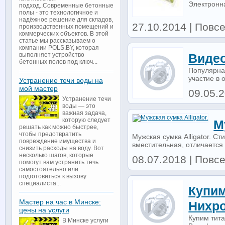
Электронн
подход..Современные бетонные
полы - это технологичное и
надёжное решение для складов,
27.10.2014 | Повс
производственных помещений и
коммерческих объектов. В этой
статье мы рассказываем о
компании POLS.BY, которая
выполняет устройство
Видео
бетонных полов под ключ...
Популярна
участие в 
Устранение течи воды на
мой мастер
09.05.
Устранение течи
воды — это
важная задача,
которую следует
М
решать как можно быстрее,
чтобы предотвратить
Мужская сумка Alligator. Ст
повреждение имущества и
вместительная, отличается 
снизить расходы на воду. Вот
несколько шагов, которые
08.07.2018 | Повс
помогут вам устранить течь
самостоятельно или
подготовиться к вызову
специалиста...
Купим
Мастер на час в Минске:
Нихро
цены на услуги
Купим тита
В Минске услуги