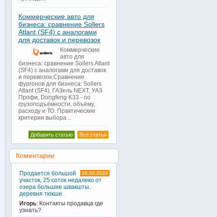
Коммерческие авто для
бизнеса: сравнение Sollers
Atlant (SF4) с аналогами
для доставок и перевозок
Коммерческие
авто для
бизнеса: сравнение Sollers Atlant
(SF4) с аналогами для доставок
и перевозок.Сравнение
фургонов для бизнеса: Sollers
Atlant (SF4), ГАЗель NEXT, УАЗ
Профи, Dongfeng K33 - по
грузоподъёмности, объёму,
расходу и ТО. Практические
критерии выбора...
Добавить статью
Все статьи
Коментарии
Продается большой
16.02.2024
участок, 25 соток недалеко от
озера большие швакшты.
деревня тюкши.
Игорь
: Контакты продавца где
узнать?