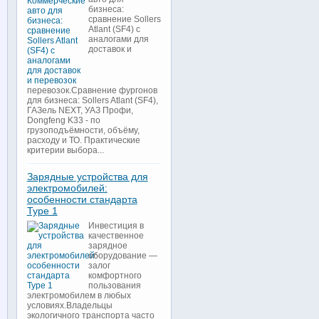
бизнеса:
сравнение Sollers
Atlant (SF4) с
аналогами для
доставок и
перевозок.Сравнение фургонов
для бизнеса: Sollers Atlant (SF4),
ГАЗель NEXT, УАЗ Профи,
Dongfeng K33 - по
грузоподъёмности, объёму,
расходу и ТО. Практические
критерии выбора...
Зарядные устройства для
электромобилей:
особенности стандарта
Type 1
Инвестиция в
качественное
зарядное
оборудование —
залог
комфортного
пользования
электромобилем в любых
условиях.Владельцы
экологичного транспорта часто