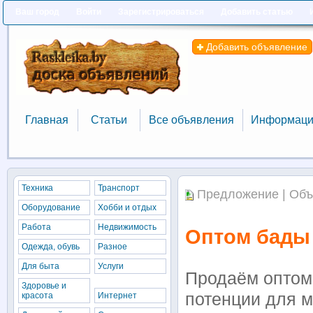
Ваш город
Войти
Зарегистрироваться
Добавить статью
Добавить объявление
Главная
Статьи
Все объявления
Информаци
Главная
Статьи
Все объявления
Информаци
Техника
Транспорт
Предложение | Объ
Оборудование
Хобби и отдых
Работа
Недвижимость
Оптом бады
Одежда, обувь
Разное
Для быта
Услуги
Продаём оптом
Здоровье и
потенции для 
красота
Интернет