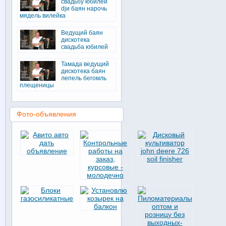
свадьбу юбилей
djи баян нарочь
мядель вилейка
Ведущий баян
дискотека
свадьба юбилей
Тамада ведущий
дискотека баян
лепель бегомль
плещеницы
Фото-объявления