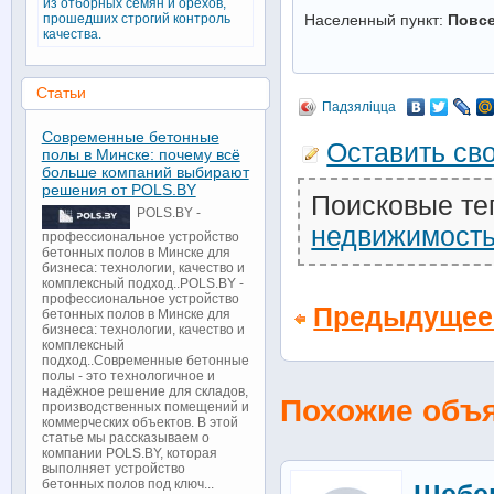
из отборных семян и орехов,
прошедших строгий контроль
Населенный пункт:
Повс
качества.
Статьи
Падзяліцца
Современные бетонные
Оставить св
полы в Минске: почему всё
больше компаний выбирают
решения от POLS.BY
Поисковые те
POLS.BY -
недвижимост
профессиональное устройство
бетонных полов в Минске для
бизнеса: технологии, качество и
комплексный подход..POLS.BY -
профессиональное устройство
Предыдущее
бетонных полов в Минске для
бизнеса: технологии, качество и
комплексный
подход..Современные бетонные
полы - это технологичное и
надёжное решение для складов,
Похожие объ
производственных помещений и
коммерческих объектов. В этой
статье мы рассказываем о
компании POLS.BY, которая
выполняет устройство
бетонных полов под ключ...