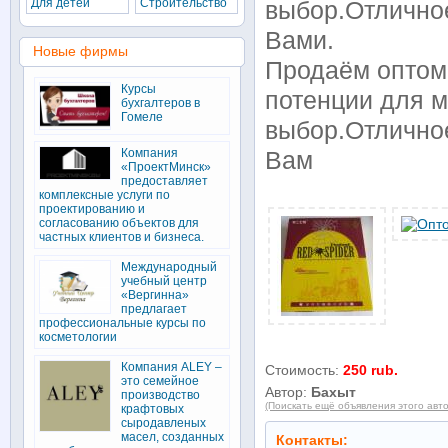
Для детей
Строительство
выбор.Отличное
Вами.
Новые фирмы
Продаём оптом
Курсы
потенции для 
бухгалтеров в
Гомеле
выбор.Отличное
Компания
Вам
«ПроектМинск»
предоставляет
комплексные услуги по
проектированию и
согласованию объектов для
частных клиентов и бизнеса.
Международный
учебный центр
«Вергинна»
предлагает
профессиональные курсы по
косметологии
Компания ALEY –
Стоимость:
250 rub.
это семейное
Автор:
Бахыт
производство
(Поискать ещё объявления этого авт
крафтовых
сыродавленых
масел, созданных
Контакты: