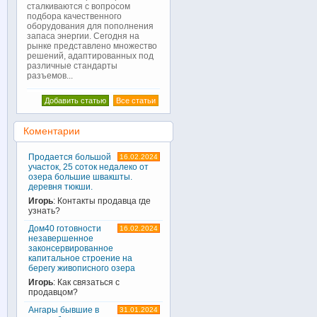
сталкиваются с вопросом
подбора качественного
оборудования для пополнения
запаса энергии. Сегодня на
рынке представлено множество
решений, адаптированных под
различные стандарты
разъемов...
Добавить статью
Все статьи
Коментарии
Продается большой
16.02.2024
участок, 25 соток недалеко от
озера большие швакшты.
деревня тюкши.
Игорь
: Контакты продавца где
узнать?
Дом40 готовности
16.02.2024
незавершенное
законсервированное
капитальное строение на
берегу живописного озера
Игорь
: Как связаться с
продавцом?
Ангары бывшие в
31.01.2024