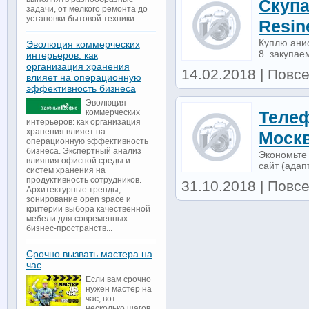
Скупа
задачи, от мелкого ремонта до
установки бытовой техники...
Resin
Куплю анио
Эволюция коммерческих
8. закупае
интерьеров: как
организация хранения
14.02.2018 | Повс
влияет на операционную
эффективность бизнеса
Эволюция
коммерческих
Телеф
интерьеров: как организация
хранения влияет на
Моск
операционную эффективность
бизнеса. Экспертный анализ
Экономьте 
влияния офисной среды и
сайт (адап
систем хранения на
продуктивность сотрудников.
31.10.2018 | Повсе
Архитектурные тренды,
зонирование open space и
критерии выбора качественной
мебели для современных
бизнес-пространств...
Срочно вызвать мастера на
час
Если вам срочно
нужен мастер на
час, вот
несколько шагов,