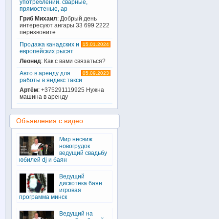
употреблении. сварные,
прямостеные, ар
Гриб Михаил
: Добрый день
интересуют ангары 33 699 2222
перезвоните
Продажа канадских и
15.01.2024
европейских рысят
Леонид
: Как с вами связаться?
Авто в аренду для
05.09.2023
работы в яндекс такси
Артём
: +375291119925 Нужна
машина в аренду
Объявления с видео
Мир несвиж
новогрудок
ведущий свадьбу
юбилей dj и баян
Ведущий
дискотека баян
игровая
программа минск
Ведущий на