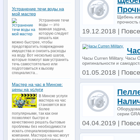
Щебе
Прочн
Устранение течи воды на
мой мастер
Щебень изв
Устранение течи
прочность 
воды — это
важная задача,
19.12.2018 | Повсе
которую следует
решать как
можно быстрее, чтобы
предотвратить повреждение
Час
имущества и снизить расходы
на воду. Вот несколько шагов,
Часы Curren Military. Часы 
которые помогут вам устранить
оригинальности и самодоста
течь самостоятельно или
подготовиться к вызову
01.05.2018 | Повс
специалиста...
Мастер на час в Минске:
цены на услуги
Пелле
В Минске услуги
Нали
мастера на час
становятся все
Оборудова
более
серии GRAN
популярными, так как они
позволяют быстро и
04.04.2019 | Повсе
качественно решать бытовые
проблемы без необходимости
искать специализированные
компании. Мастера на час могут
выполнять разнообразные