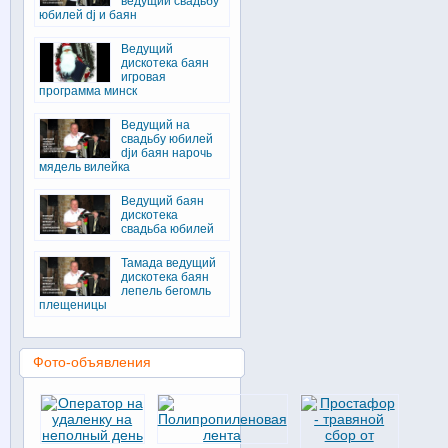
ведущий свадьбу
юбилей dj и баян
Ведущий
дискотека баян
игровая
программа минск
Ведущий на
свадьбу юбилей
djи баян нарочь
мядель вилейка
Ведущий баян
дискотека
свадьба юбилей
Тамада ведущий
дискотека баян
лепель бегомль
плещеницы
Фото-объявления