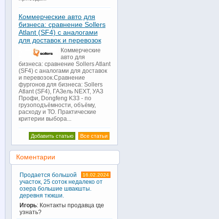
Коммерческие авто для
бизнеса: сравнение Sollers
Atlant (SF4) с аналогами
для доставок и перевозок
Коммерческие
авто для
бизнеса: сравнение Sollers Atlant
(SF4) с аналогами для доставок
и перевозок.Сравнение
фургонов для бизнеса: Sollers
Atlant (SF4), ГАЗель NEXT, УАЗ
Профи, Dongfeng K33 - по
грузоподъёмности, объёму,
расходу и ТО. Практические
критерии выбора...
Добавить статью
Все статьи
Коментарии
Продается большой
16.02.2024
участок, 25 соток недалеко от
озера большие швакшты.
деревня тюкши.
Игорь
: Контакты продавца где
узнать?