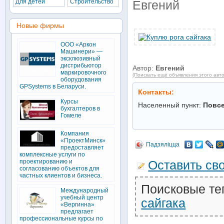
Для детей
Строительство
Евгений
Новые фирмы
ООО «Аркон
Машинери» —
эксклюзивный
дистрибьютор
Автор:
Евгений
маркировочного
(Поискать ещё объявления этого авт
оборудования
GPSystems в Беларуси.
Контакты:
Курсы
Населенный пункт:
Повс
бухгалтеров в
Гомеле
Компания
«ПроектМинск»
Падзяліцца
предоставляет
комплексные услуги по
проектированию и
Оставить св
согласованию объектов для
частных клиентов и бизнеса.
Поисковые те
Международный
учебный центр
сайгака
«Вергинна»
предлагает
профессиональные курсы по