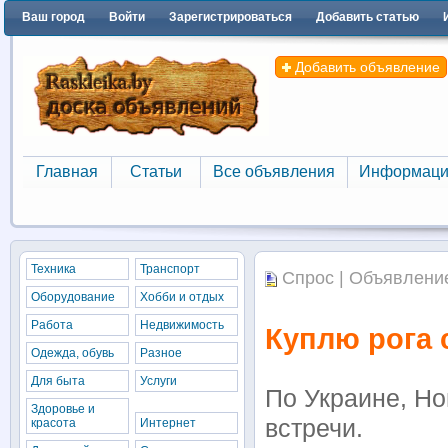
Ваш город
Войти
Зарегистрироваться
Добавить статью
Добавить объявление
Главная
Статьи
Все объявления
Информаци
Главная
Статьи
Все объявления
Информаци
Техника
Транспорт
Спрос | Объявление
Оборудование
Хобби и отдых
Работа
Недвижимость
Куплю рога 
Одежда, обувь
Разное
Для быта
Услуги
По Украине, Но
Здоровье и
встречи.
красота
Интернет