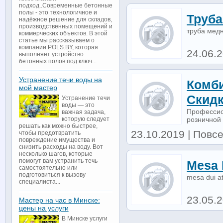
подход..Современные бетонные
полы - это технологичное и
Труба
надёжное решение для складов,
производственных помещений и
труба мед
коммерческих объектов. В этой
статье мы рассказываем о
компании POLS.BY, которая
24.06.
выполняет устройство
бетонных полов под ключ...
Устранение течи воды на
Комби
мой мастер
Скидк
Устранение течи
воды — это
Профессио
важная задача,
розничной 
которую следует
решать как можно быстрее,
23.10.2019 | Повсе
чтобы предотвратить
повреждение имущества и
снизить расходы на воду. Вот
несколько шагов, которые
помогут вам устранить течь
Mesa 
самостоятельно или
подготовиться к вызову
mesa dui a
специалиста...
23.05.
Мастер на час в Минске:
цены на услуги
В Минске услуги