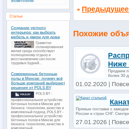
косметологии
Предыдущее
Статьи
Создание уютного
Похожие объ
интерьера: как выбрать
мебель и двери для дома
Грамотно
спланированная
жилая среда способствует
Распр
полноценному отдыху и
восстановлению сил после
Ниже
трудовых будней...
Продаем по
Современные бетонные
более 30 д
полы в Минске: почему всё
больше компаний выбирают
01.02.2020 | Повсе
решения от POLS.BY
POLS.BY -
профессиональное устройство
Кана
бетонных полов в Минске для
бизнеса: технологии, качество и
Прямые поставки с заводов 
комплексный подход..POLS.BY -
России и стран СНГ. Смотри
профессиональное устройство
бетонных полов в Минске для
27.01.2026 | Повсе
бизнеса: технологии, качество и
комплексный