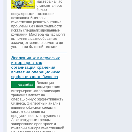
мастера на час
становятся все
более
популярными, так как они
позволяют быстро и
качественно решать бытовые
проблемы без необходимости
искать специализированные
компании. Мастера на час могут
выполнять разнообразные
задачи, от мелкого ремонта до
установки бытовой техники...
Эволюция коммерческих
интерьеров: как
организация хранения
влияет на операционную
эффективность бизнеса
Эволюция
коммерческих
интерьеров: как организация
хранения влияет на
операционную эффективность
бизнеса. Экспертный анализ
влияния офисной среды и
систем хранения на
продуктивность сотрудников.
Архитектурные тренды,
зонирование open space и
критерии выбора качественной