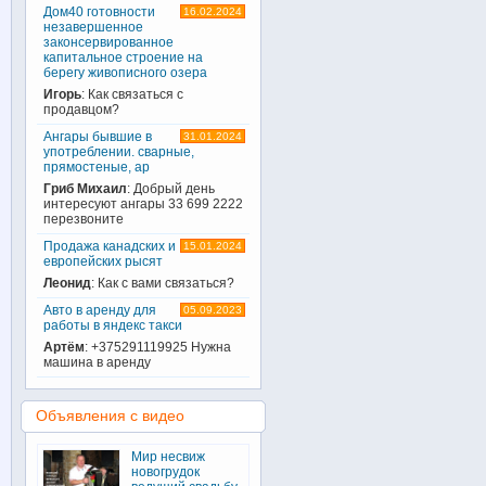
Дом40 готовности
16.02.2024
незавершенное
законсервированное
капитальное строение на
берегу живописного озера
Игорь
: Как связаться с
продавцом?
Ангары бывшие в
31.01.2024
употреблении. сварные,
прямостеные, ар
Гриб Михаил
: Добрый день
интересуют ангары 33 699 2222
перезвоните
Продажа канадских и
15.01.2024
европейских рысят
Леонид
: Как с вами связаться?
Авто в аренду для
05.09.2023
работы в яндекс такси
Артём
: +375291119925 Нужна
машина в аренду
Объявления с видео
Мир несвиж
новогрудок