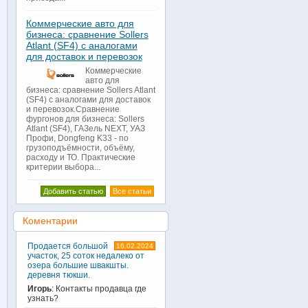
Коммерческие авто для
бизнеса: сравнение Sollers
Atlant (SF4) с аналогами
для доставок и перевозок
Коммерческие
авто для
бизнеса: сравнение Sollers Atlant
(SF4) с аналогами для доставок
и перевозок.Сравнение
фургонов для бизнеса: Sollers
Atlant (SF4), ГАЗель NEXT, УАЗ
Профи, Dongfeng K33 - по
грузоподъёмности, объёму,
расходу и ТО. Практические
критерии выбора...
Добавить статью
Все статьи
Коментарии
Продается большой
16.02.2024
участок, 25 соток недалеко от
озера большие швакшты.
деревня тюкши.
Игорь
: Контакты продавца где
узнать?