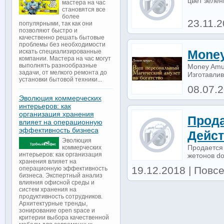
цвет зеле
мастера на час
становятся все
более
23.11.
популярными, так как они
позволяют быстро и
качественно решать бытовые
проблемы без необходимости
Money
искать специализированные
компании. Мастера на час могут
выполнять разнообразные
Money Amul
задачи, от мелкого ремонта до
Изготавлив
установки бытовой техники...
08.07.
Эволюция коммерческих
интерьеров: как
организация хранения
Прода
влияет на операционную
эффективность бизнеса
Дейст
Эволюция
Продается
коммерческих
интерьеров: как организация
жетонов do
хранения влияет на
19.12.2018 | Повсе
операционную эффективность
бизнеса. Экспертный анализ
влияния офисной среды и
систем хранения на
продуктивность сотрудников.
Архитектурные тренды,
зонирование open space и
критерии выбора качественной