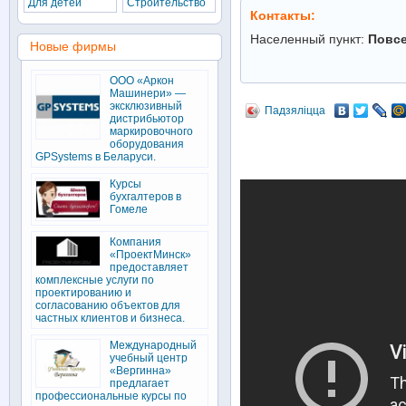
Для детей
Строительство
Контакты:
Населенный пункт:
Повс
Новые фирмы
ООО «Аркон
Машинери» —
эксклюзивный
Падзяліцца
дистрибьютор
маркировочного
оборудования
GPSystems в Беларуси.
Курсы
бухгалтеров в
Гомеле
Компания
«ПроектМинск»
предоставляет
комплексные услуги по
проектированию и
согласованию объектов для
частных клиентов и бизнеса.
Международный
учебный центр
«Вергинна»
предлагает
профессиональные курсы по