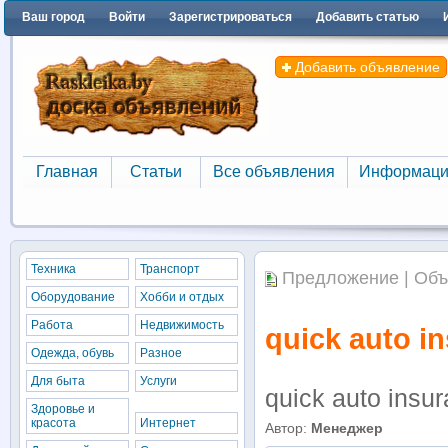
Ваш город
Войти
Зарегистрироваться
Добавить статью
Добавить объявление
Главная
Статьи
Все объявления
Информаци
Главная
Статьи
Все объявления
Информаци
Техника
Транспорт
Предложение | Объ
Оборудование
Хобби и отдых
Работа
Недвижимость
quick auto i
Одежда, обувь
Разное
Для быта
Услуги
quick auto insu
Здоровье и
красота
Интернет
Автор:
Менеджер