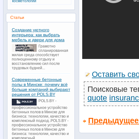
косметологии
Статьи
Создание уютного
интерьера: как выбрать
мебель и двери для дома
Грамотно
спланированная
жилая среда способствует
полноценному отдыху и
восстановлению сил после
трудовых будней...
Оставить св
Современные бетонные
полы в Минске: почему всё
Поисковые те
больше компаний выбирают
решения от POLS.BY
quote
insuran
POLS.BY -
профессиональное устройство
бетонных полов в Минске для
бизнеса: технологии, качество и
Предыдущее
комплексный подход..POLS.BY -
профессиональное устройство
бетонных полов в Минске для
бизнеса: технологии, качество и
комплексный