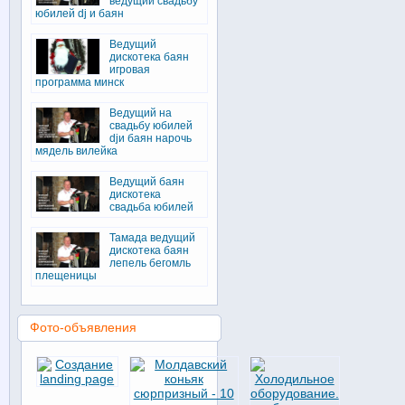
ведущий свадьбу
юбилей dj и баян
Ведущий
дискотека баян
игровая
программа минск
Ведущий на
свадьбу юбилей
djи баян нарочь
мядель вилейка
Ведущий баян
дискотека
свадьба юбилей
Тамада ведущий
дискотека баян
лепель бегомль
плещеницы
Фото-объявления