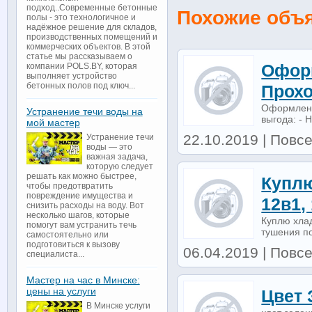
подход..Современные бетонные
Похожие объ
полы - это технологичное и
надёжное решение для складов,
производственных помещений и
коммерческих объектов. В этой
статье мы рассказываем о
Оформ
компании POLS.BY, которая
выполняет устройство
бетонных полов под ключ...
Прохо
Оформлени
Устранение течи воды на
выгода: - 
мой мастер
22.10.2019 | Повсе
Устранение течи
воды — это
важная задача,
которую следует
решать как можно быстрее,
Куплю
чтобы предотвратить
повреждение имущества и
12в1,
снизить расходы на воду. Вот
несколько шагов, которые
Куплю хлад
помогут вам устранить течь
тушения по
самостоятельно или
подготовиться к вызову
06.04.2019 | Повсе
специалиста...
Мастер на час в Минске:
цены на услуги
Цвет
В Минске услуги