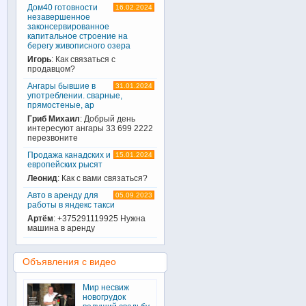
Дом40 готовности
16.02.2024
незавершенное
законсервированное
капитальное строение на
берегу живописного озера
Игорь
: Как связаться с
продавцом?
Ангары бывшие в
31.01.2024
употреблении. сварные,
прямостеные, ар
Гриб Михаил
: Добрый день
интересуют ангары 33 699 2222
перезвоните
Продажа канадских и
15.01.2024
европейских рысят
Леонид
: Как с вами связаться?
Авто в аренду для
05.09.2023
работы в яндекс такси
Артём
: +375291119925 Нужна
машина в аренду
Объявления с видео
Мир несвиж
новогрудок