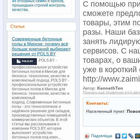
из отборных семян и орехов,
С помощью при
прошедших строгий контроль
качества.
сможете предл
товары, этим п
Статьи
разы. Наши баз
Современные бетонные
занять лидиру
полы в Минске: почему всё
больше компаний выбирают
сервисов. С на
решения от POLS.BY
товарах, о ва
POLS.BY -
профессиональное устройство
уже в короткий
бетонных полов в Минске для
бизнеса: технологии, качество и
http://www.zaimi
комплексный подход..POLS.BY -
профессиональное устройство
Автор:
KennethTen
бетонных полов в Минске для
(Поискать ещё объявления этого авт
бизнеса: технологии, качество и
комплексный
подход..Современные бетонные
Контакты:
полы - это технологичное и
Населенный пункт:
Повс
надёжное решение для складов,
производственных помещений и
коммерческих объектов. В этой
статье мы рассказываем о
компании POLS.BY, которая
выполняет устройство
Падзяліцца
бетонных полов под ключ...