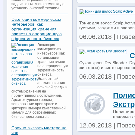
задачи, от мелкого ремонта до
установки бытовой техники...
Эволюция коммерческих
Тоник для волос Scalp Activ
интерьеров: как
густыми, гладкими и здоров
организация хранения
влияет на операционную
06.06.2018 | Повс
эффективность бизнеса
Эволюция
коммерческих
интерьеров: как
С
организация
хранения влияет
Сухая кровь Dry Blooder. D
на операционную
животных) и синтезированн
эффективность
бизнеса.
06.03.2018 | Повс
Экспертный
анализ влияния
офисной среды и
систем хранения на
Полис
продуктивность сотрудников.
Архитектурные тренды,
Экстр
зонирование open space и
критерии выбора качественной
Полистиро
мебели для современных
пищевая ле
бизнес-пространств...
12.09.2018 | Повсе
Срочно вызвать мастера на
час