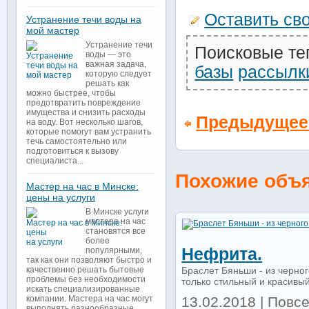
Оставить св
Устранение течи воды на
мой мастер
Устранение течи
Поисковые те
воды — это
важная задача,
базы
рассылк
которую следует
решать как
можно быстрее, чтобы
предотвратить повреждение
имущества и снизить расходы
Предыдущее
на воду. Вот несколько шагов,
которые помогут вам устранить
течь самостоятельно или
подготовиться к вызову
специалиста...
Похожие объ
Мастер на час в Минске:
цены на услуги
В Минске услуги
мастера на час
становятся все
более
Нефрита.
популярными,
так как они позволяют быстро и
Браслет Бяньши - из черно
качественно решать бытовые
проблемы без необходимости
только стильный и красивый
искать специализированные
13.02.2018 | Повс
компании. Мастера на час могут
выполнять разнообразные