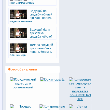
программа минск
Ведущий на
свадьбу юбилей
djи баян нарочь
мядель вилейка
Ведущий баян
дискотека
свадьба юбилей
Тамада ведущий
дискотека баян
лепель бегомль
плещеницы
Фото-объявления