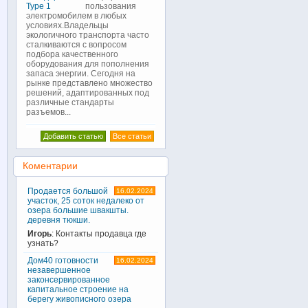
пользования
электромобилем в любых
условиях.Владельцы
экологичного транспорта часто
сталкиваются с вопросом
подбора качественного
оборудования для пополнения
запаса энергии. Сегодня на
рынке представлено множество
решений, адаптированных под
различные стандарты
разъемов...
Добавить статью
Все статьи
Коментарии
Продается большой
16.02.2024
участок, 25 соток недалеко от
озера большие швакшты.
деревня тюкши.
Игорь
: Контакты продавца где
узнать?
Дом40 готовности
16.02.2024
незавершенное
законсервированное
капитальное строение на
берегу живописного озера