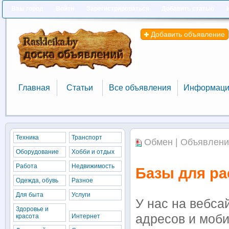
Ваш город
Войти
Зарегистрироваться
Добавить статью
Добавить объявление
Главная
Статьи
Все объявления
Информаци
Главная
Статьи
Все объявления
Информаци
Техника
Транспорт
Обмен | Объявлени
Оборудование
Хобби и отдых
Работа
Недвижимость
Базы для ра
Одежда, обувь
Разное
Для быта
Услуги
У нас на вебса
Здоровье и
адресов и моб
красота
Интернет