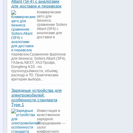
Atlant (SF4) с аналогами
для доставок и перевозок
Коммерческие
авто для
бизнеса:
сравнение Sollers
Atlant (SF4) с
аналогами для
доставок и
перевозок.Сравнение фургонов
для бизнеса: Sollers Atlant (SF4),
ГАЗель NEXT, УАЗ Профи,
Dongfeng K33 - по
грузоподъёмности, объёму,
расходу и ТО. Практические
критерии выбора...
Зарядные устройства для
электромобилей:
особенности стандарта
Type 1
Инвестиция в
качественное
зарядное
оборудование —
залог
комфортного