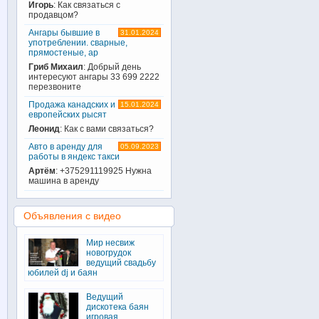
Игорь
: Как связаться с
продавцом?
Ангары бывшие в
31.01.2024
употреблении. сварные,
прямостеные, ар
Гриб Михаил
: Добрый день
интересуют ангары 33 699 2222
перезвоните
Продажа канадских и
15.01.2024
европейских рысят
Леонид
: Как с вами связаться?
Авто в аренду для
05.09.2023
работы в яндекс такси
Артём
: +375291119925 Нужна
машина в аренду
Объявления с видео
Мир несвиж
новогрудок
ведущий свадьбу
юбилей dj и баян
Ведущий
дискотека баян
игровая