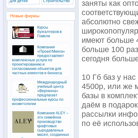
Для детей
Строительство
заняты как опто
соответствующ
Новые фирмы
абсолютно све
Курсы
широкопопуляр
бухгалтеров в
Гомеле
имеют больше 
Компания
больше 100 раз
«ПроектМинск»
предоставляет
сегодня больше
комплексные услуги по
проектированию и
согласованию объектов для
частных клиентов и бизнеса.
10 Гб баз у на
Международный
4500р, или же 
учебный центр
«Вергинна»
базы в компле
предлагает
профессиональные курсы по
даём в подаро
косметологии
рассылки инфор
Компания ALEY –
это семейное
по её использо
производство
крафтовых
сыродавленых
масел, созданных