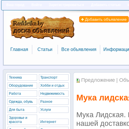
Ваш город
Войти
Зарегистрироваться
Добавить статью
Добавить объявление
Главная
Статьи
Все объявления
Информаци
Главная
Статьи
Все объявления
Информаци
Техника
Транспорт
Предложение | Объ
Оборудование
Хобби и отдых
Работа
Недвижимость
Мука лидска
Одежда, обувь
Разное
Для быта
Услуги
Мука Лидская. 
Здоровье и
нашей доставко
красота
Интернет