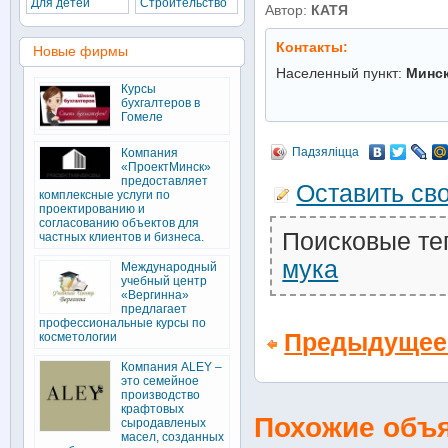
Для детей
Строительство
Автор:
КАТЯ
Контакты:
Новые фирмы
Населенный пункт:
Минс
Курсы
бухгалтеров в
Гомеле
Падзяліцца
Компания
«ПроектМинск»
предоставляет
Оставить св
комплексные услуги по
проектированию и
согласованию объектов для
Поисковые те
частных клиентов и бизнеса.
мука
Международный
учебный центр
«Вергинна»
предлагает
профессиональные курсы по
Предыдущее
косметологии
Компания ALEY –
это семейное
производство
крафтовых
Похожие объ
сыродавленых
масел, созданных