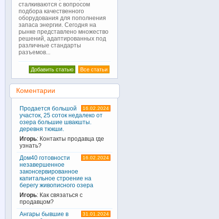
сталкиваются с вопросом
подбора качественного
оборудования для пополнения
запаса энергии. Сегодня на
рынке представлено множество
решений, адаптированных под
различные стандарты
разъемов...
Добавить статью
Все статьи
Коментарии
Продается большой
16.02.2024
участок, 25 соток недалеко от
озера большие швакшты.
деревня тюкши.
Игорь
: Контакты продавца где
узнать?
Дом40 готовности
16.02.2024
незавершенное
законсервированное
капитальное строение на
берегу живописного озера
Игорь
: Как связаться с
продавцом?
Ангары бывшие в
31.01.2024