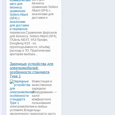
бизнеса:
сравнение Sollers
Atlant (SF4) с
аналогами для
доставок и
перевозок.Сравнение фургонов
для бизнеса: Sollers Atlant (SF4),
ГАЗель NEXT, УАЗ Профи,
Dongfeng K33 - по
грузоподъёмности, объёму,
расходу и ТО. Практические
критерии выбора...
Зарядные устройства для
электромобилей:
особенности стандарта
Type 1
Инвестиция в
качественное
зарядное
оборудование —
залог
комфортного
пользования
электромобилем в любых
условиях.Владельцы
экологичного транспорта часто