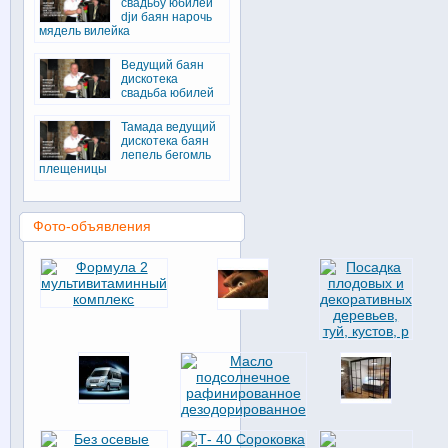
свадьбу юбилей
djи баян нарочь
мядель вилейка
Ведущий баян
дискотека
свадьба юбилей
Тамада ведущий
дискотека баян
лепель бегомль
плещеницы
Фото-объявления