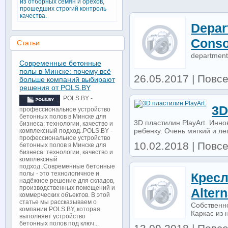
из отборных семян и орехов,
прошедших строгий контроль
качества.
Depar
Conso
Статьи
department 
Современные бетонные
полы в Минске: почему всё
26.05.2017 | Повс
больше компаний выбирают
решения от POLS.BY
POLS.BY -
3D
профессиональное устройство
бетонных полов в Минске для
3D пластилин PlayArt. Инн
бизнеса: технологии, качество и
ребенку. Очень мягкий и лег
комплексный подход..POLS.BY -
профессиональное устройство
10.02.2018 | Повс
бетонных полов в Минске для
бизнеса: технологии, качество и
комплексный
подход..Современные бетонные
полы - это технологичное и
Кресл
надёжное решение для складов,
производственных помещений и
Alter
коммерческих объектов. В этой
статье мы рассказываем о
Собственн
компании POLS.BY, которая
Каркас из 
выполняет устройство
бетонных полов под ключ...