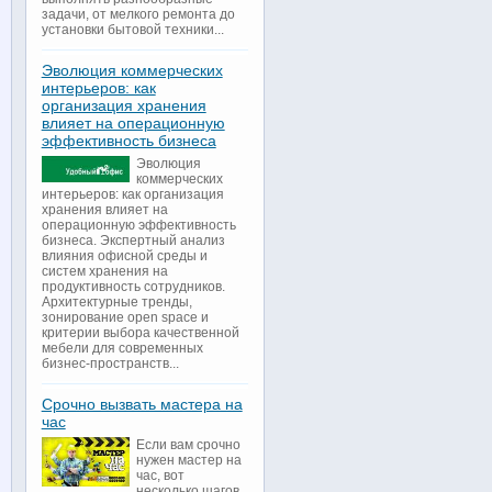
задачи, от мелкого ремонта до
установки бытовой техники...
Эволюция коммерческих
интерьеров: как
организация хранения
влияет на операционную
эффективность бизнеса
Эволюция
коммерческих
интерьеров: как организация
хранения влияет на
операционную эффективность
бизнеса. Экспертный анализ
влияния офисной среды и
систем хранения на
продуктивность сотрудников.
Архитектурные тренды,
зонирование open space и
критерии выбора качественной
мебели для современных
бизнес-пространств...
Срочно вызвать мастера на
час
Если вам срочно
нужен мастер на
час, вот
несколько шагов,