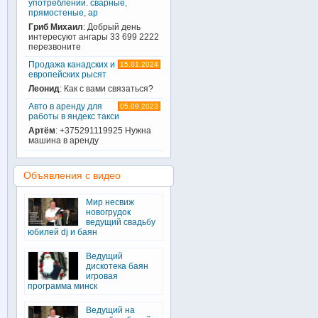
употреблении. сварные,
прямостеные, ар
Гриб Михаил
: Добрый день
интересуют ангары 33 699 2222
перезвоните
Продажа канадских и
15.01.2024
европейских рысят
Леонид
: Как с вами связаться?
Авто в аренду для
05.09.2023
работы в яндекс такси
Артём
: +375291119925 Нужна
машина в аренду
Объявления с видео
Мир несвиж
новогрудок
ведущий свадьбу
юбилей dj и баян
Ведущий
дискотека баян
игровая
программа минск
Ведущий на