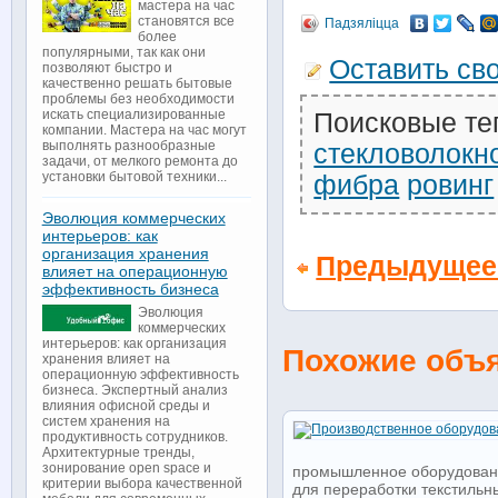
мастера на час
становятся все
Падзяліцца
более
популярными, так как они
Оставить св
позволяют быстро и
качественно решать бытовые
проблемы без необходимости
искать специализированные
Поисковые те
компании. Мастера на час могут
выполнять разнообразные
стекловолокн
задачи, от мелкого ремонта до
установки бытовой техники...
фибра
ровинг
Эволюция коммерческих
интерьеров: как
организация хранения
Предыдущее
влияет на операционную
эффективность бизнеса
Эволюция
коммерческих
интерьеров: как организация
Похожие объ
хранения влияет на
операционную эффективность
бизнеса. Экспертный анализ
влияния офисной среды и
систем хранения на
продуктивность сотрудников.
Архитектурные тренды,
зонирование open space и
промышленное оборудование
критерии выбора качественной
для переработки текстильных 