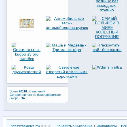
Всего
20116
объявлений
Сегодня ничего не было добавлено
Вчера -
34
https://raskleika.by/
©2026
Добавить объявление
|
Информеры
|
Все