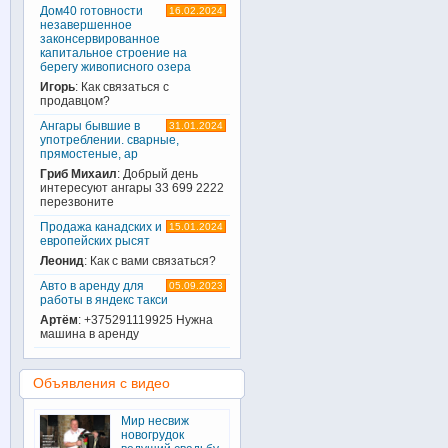
Дом40 готовности
16.02.2024
незавершенное
законсервированное
капитальное строение на
берегу живописного озера
Игорь
: Как связаться с
продавцом?
Ангары бывшие в
31.01.2024
употреблении. сварные,
прямостеные, ар
Гриб Михаил
: Добрый день
интересуют ангары 33 699 2222
перезвоните
Продажа канадских и
15.01.2024
европейских рысят
Леонид
: Как с вами связаться?
Авто в аренду для
05.09.2023
работы в яндекс такси
Артём
: +375291119925 Нужна
машина в аренду
Объявления с видео
Мир несвиж
новогрудок