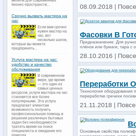
мебели для современных
бизнес-пространств...
08.09.2018 | Повс
Срочно вызвать мастера на
час
Если вам срочно
нужен мастер на
Фасовки В Гот
час, вот
несколько шагов,
Предназначение: Для ручно
которые вы можете
плёнок или бумаги, тара с 
предпринять...
28.10.2016 | Повсе
Услуга мастера на час:
удобство и качество
обслуживания
В современном
мире, где время
Переработки О
— это один из
самых ценных
Технология оборудования п
ресурсов, услуги мастера на час
переработке гречихи посевн
становятся все более
популярными. Эта услуга
21.11.2018 | Повс
предлагает клиентам
возможность получить
профессиональную помощь в
решении различных бытовых
В
задач без необходимости
тратить время на поиск
Основные свойства полиэфи
специалиста и ожидание его
приезда...