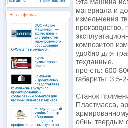
Эта машина ис
Для детей
Строительство
материала и до
Новые фирмы
измельчения тв
ООО «Аркон
производство, 
Машинери» —
эксклюзивный
эксплуатацион
дистрибьютор
маркировочного
композитов изм
оборудования
GPSystems в Беларуси.
удобно для тра
Курсы
техданные.
бухгалтеров в
Гомеле
про-сть: 600-80
Компания
габариты: 3.5-2
«ПроектМинск»
предоставляет
комплексные услуги по
проектированию и
Станок примен
согласованию объектов для
частных клиентов и бизнеса.
Пластмасса, ар
Международный
армированн­ому
учебный центр
«Вергинна»
обны твердым 
предлагает
профессиональные курсы по