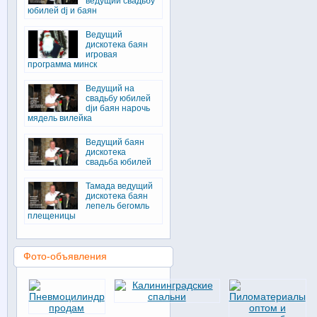
ведущий свадьбу
юбилей dj и баян
Ведущий
дискотека баян
игровая
программа минск
Ведущий на
свадьбу юбилей
djи баян нарочь
мядель вилейка
Ведущий баян
дискотека
свадьба юбилей
Тамада ведущий
дискотека баян
лепель бегомль
плещеницы
Фото-объявления