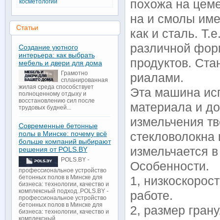
похожа на цем­е
косметологии
на и смолы име
Статьи
как​ и сталь. Т
различной форм
Создание уютного
интерьера: как выбрать
про­дуктов. Ст
мебель и двери для дома
Грамотно
риалами.
спланированная
жилая среда способствует
Эта машина ис
полноценному отдыху и
восстановлению сил после
материала и до
трудовых будней...
измель­чения тв
Современные бетонные
полы в Минске: почему всё
стекловолокна 
больше компаний выбирают
изме­льчается 
решения от POLS.BY
POLS.BY -
Особенности.
профессиональное устройство
бетонных полов в Минске для
1, низкоскорос
бизнеса: технологии, качество и
комплексный подход..POLS.BY -
работе.
профессиональное устройство
бетонных полов в Минске для
2, размер гран
бизнеса: технологии, качество и
комплексный