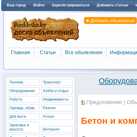
Ваш город
Войти
Зарегистрироваться
Добавить статью
Добавить объявление
Главная
Статьи
Все объявления
Информаци
Главная
Статьи
Все объявления
Информаци
Оборудов
Техника
Транспорт
Оборудование
Хобби и отдых
Работа
Недвижимость
Предложение | Объ
Одежда, обувь
Разное
Для быта
Услуги
Бетон и ком
Здоровье и
красота
Интернет