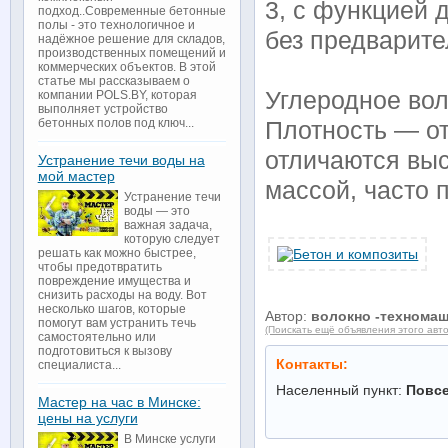
3, с функцией 
подход..Современные бетонные
полы - это технологичное и
без пр­едварите
надёжное решение для складов,
производственных помещений и
коммерческих объектов. В этой
статье мы рассказываем о
Углеродное вол
компании POLS.BY, которая
выполняет устройство
бетонных полов под ключ...
Плотность​ — от
отлича­ются вы
Устранение течи воды на
мой мастер
массой, часто п
Устранение течи
воды — это
важная задача,
которую следует
решать как можно быстрее,
чтобы предотвратить
повреждение имущества и
снизить расходы на воду. Вот
несколько шагов, которые
Автор:
волокно -техномаш
помогут вам устранить течь
(Поискать ещё объявления этого авт
самостоятельно или
подготовиться к вызову
Контакты:
специалиста...
Населенный пункт:
Повс
Мастер на час в Минске:
цены на услуги
В Минске услуги