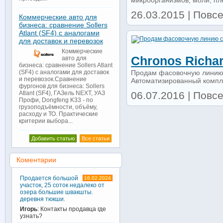
микроорганизмов, моли, плес
26.03.2015 | Повс
Коммерческие авто для
бизнеса: сравнение Sollers
Atlant (SF4) с аналогами
для доставок и перевозок
Коммерческие
Chronos Richa
авто для
бизнеса: сравнение Sollers Atlant
Продам фасовочную линию C
(SF4) с аналогами для доставок
и перевозок.Сравнение
Автоматизированный компле
фургонов для бизнеса: Sollers
06.07.2016 | Повс
Atlant (SF4), ГАЗель NEXT, УАЗ
Профи, Dongfeng K33 - по
грузоподъёмности, объёму,
расходу и ТО. Практические
критерии выбора...
Добавить статью
Все статьи
Коментарии
Продается большой
16.02.2024
участок, 25 соток недалеко от
озера большие швакшты.
деревня тюкши.
Игорь
: Контакты продавца где
узнать?