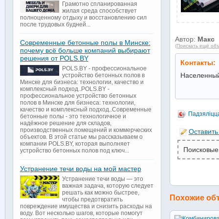
Грамотно спланированная
жилая среда способствует
полноценному отдыху и восстановлению сил
после трудовых будней...
Автор:
Макс
Современные бетонные полы в Минске:
(Поискать ещё объ
почему всё больше компаний выбирают
решения от POLS.BY
Контакты:
POLS.BY - профессиональное
Населенный
устройство бетонных полов в
Минске для бизнеса: технологии, качество и
комплексный подход..POLS.BY -
профессиональное устройство бетонных
полов в Минске для бизнеса: технологии,
качество и комплексный подход..Современные
Падзяліцц
бетонные полы - это технологичное и
надёжное решение для складов,
производственных помещений и коммерческих
Оставить
объектов. В этой статье мы рассказываем о
компании POLS.BY, которая выполняет
Поисковые
устройство бетонных полов под ключ...
Устранение течи воды на мой мастер
Устранение течи воды — это
важная задача, которую следует
решать как можно быстрее,
Похожие об
чтобы предотвратить
повреждение имущества и снизить расходы на
воду. Вот несколько шагов, которые помогут