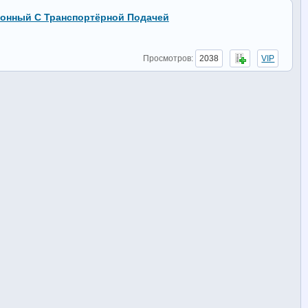
ронный С Транспортёрной Подачей
Просмотров:
2038
VIP