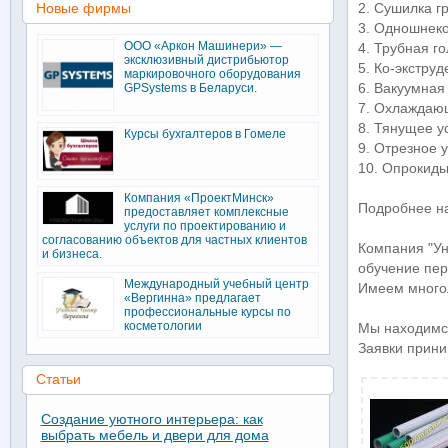
Новые фирмы
2. Сушилка г
3. Одношнеко
ООО «Аркон Машинери» —
4. Трубная г
эксклюзивный дистрибьютор
5. Ко-экструд
маркировочного оборудования
6. Вакуумная
GPSystems в Беларуси.
7. Охлаждаю
8. Тянущее у
Курсы бухгалтеров в Гомеле
9. Отрезное 
10. Опрокиды
Компания «ПроектМинск»
Подробнее н
предоставляет комплексные
услуги по проектированию и
согласованию объектов для частных клиентов
Компания "Ун
и бизнеса.
обучение пер
Международный учебный центр
Имеем многол
«Вергинна» предлагает
профессиональные курсы по
косметологии
Мы находимся
Заявки прини
Статьи
Создание уютного интерьера: как
выбрать мебель и двери для дома