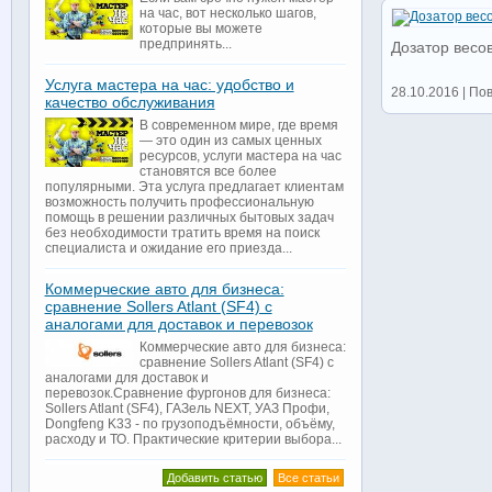
на час, вот несколько шагов,
которые вы можете
предпринять...
Дозатор весо
Услуга мастера на час: удобство и
28.10.2016 | По
качество обслуживания
В современном мире, где время
— это один из самых ценных
ресурсов, услуги мастера на час
становятся все более
популярными. Эта услуга предлагает клиентам
возможность получить профессиональную
помощь в решении различных бытовых задач
без необходимости тратить время на поиск
специалиста и ожидание его приезда...
Коммерческие авто для бизнеса:
сравнение Sollers Atlant (SF4) с
аналогами для доставок и перевозок
Коммерческие авто для бизнеса:
сравнение Sollers Atlant (SF4) с
аналогами для доставок и
перевозок.Сравнение фургонов для бизнеса:
Sollers Atlant (SF4), ГАЗель NEXT, УАЗ Профи,
Dongfeng K33 - по грузоподъёмности, объёму,
расходу и ТО. Практические критерии выбора...
Добавить статью
Все статьи