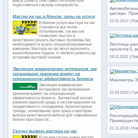
вам устранить течь самостоятельно или
подготовиться к вызову специалиста...
Автомобильны
цистерн. При
Мастер на час в Минске: цены на услуги
22.01.2017 | По
В Минске услуги мастера на час
становятся все более
популярными, так как они
позволяют быстро и
качественно решать бытовые проблемы без
Лестница шах
необходимости искать специализированные
компании. Мастера на час могут выполнять
пролетов 5, ве
разнообразные задачи, от мелкого ремонта до
29.11.2021 | Пов
установки бытовой техники...
Эволюция коммерческих интерьеров: как
организация хранения влияет на
операционную эффективность бизнеса
Манометры ЭК
Эволюция коммерческих
интерьеров: как организация
31.03.2020 | Сум
хранения влияет на операционную
эффективность бизнеса. Экспертный анализ
влияния офисной среды и систем хранения на
продуктивность сотрудников. Архитектурные
тренды, зонирование open space и критерии
выбора качественной мебели для современных
Рисоперераба
бизнес-пространств...
Преимущество
21.11.2018 | По
Срочно вызвать мастера на час
Если вам срочно нужен мастер