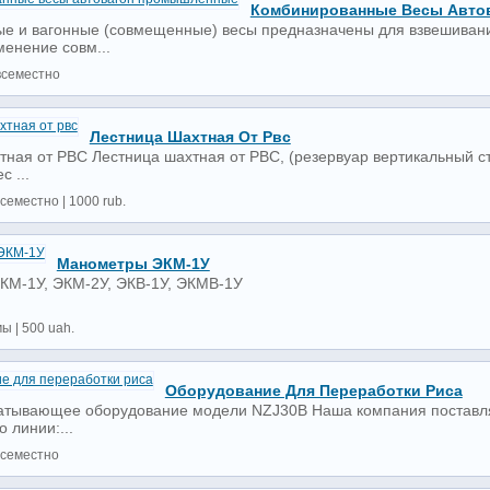
Комбинированные Весы Авто
е и вагонные (совмещенные) весы предназначены для взвешивания
менение совм...
всеместно
Лестница Шахтная От Рвс
тная от РВС Лестница шахтная от РВС, (резервуар вертикальный ст
с ...
семестно | 1000 rub.
Манометры ЭКМ-1У
М-1У, ЭКМ-2У, ЭКВ-1У, ЭКМВ-1У
ы | 500 uah.
Оборудование Для Переработки Риса
тывающее оборудование модели NZJ30B Наша компания поставляе
 линии:...
всеместно