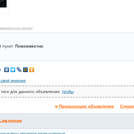
явления этого автора)
 пункт:
Повсеместно
а
 своё мнение
 теги для данного объявления:
трубы
Предыдущее объявление
Следу
ъявления