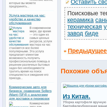
Оставить св
которые вы можете
предпринять...
Поисковые те
Услуга мастера на час:
керамика
сан
удобство и качество
обслуживания
техническая
В современном
мире, где время
завод
биде
— это один из
самых ценных
ресурсов, услуги
мастера на час
становятся все более
Предыдущее
популярными. Эта услуга
предлагает клиентам
возможность получить
профессиональную помощь в
решении различных бытовых
задач без необходимости
Похожие объ
тратить время на поиск
специалиста и ожидание его
приезда...
Коммерческие авто для
бизнеса: сравнение Sollers
Atlant (SF4) с аналогами
Из Китая.
для доставок и перевозок
Уборка картофеля вручную 
Коммерческие
Картофелеуборочная машина
авто для