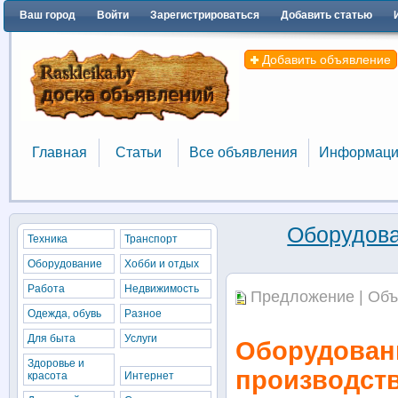
Ваш город
Войти
Зарегистрироваться
Добавить статью
Добавить объявление
Главная
Статьи
Все объявления
Информаци
Главная
Статьи
Все объявления
Информаци
Оборудов
Техника
Транспорт
Оборудование
Хобби и отдых
Работа
Недвижимость
Предложение | Объ
Одежда, обувь
Разное
Для быта
Услуги
Оборудовани
Здоровье и
производст
красота
Интернет