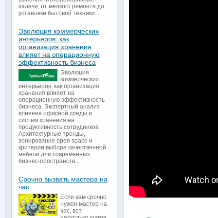
задачи, от мелкого ремонта до
установки бытовой техники...
Эволюция коммерческих
интерьеров: как
организация хранения
влияет на операционную
эффективность бизнеса
Эволюция
коммерческих
интерьеров: как организация
хранения влияет на
операционную эффективность
бизнеса. Экспертный анализ
влияния офисной среды и
систем хранения на
продуктивность сотрудников.
Архитектурные тренды,
зонирование open space и
критерии выбора качественной
мебели для современных
бизнес-пространств...
Срочно вызвать мастера на
час
Если вам срочно
нужен мастер на
час, вот
несколько шагов,