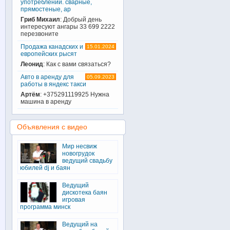
употреблении. сварные,
прямостеные, ар
Гриб Михаил
: Добрый день
интересуют ангары 33 699 2222
перезвоните
Продажа канадских и
15.01.2024
европейских рысят
Леонид
: Как с вами связаться?
Авто в аренду для
05.09.2023
работы в яндекс такси
Артём
: +375291119925 Нужна
машина в аренду
Объявления с видео
Мир несвиж
новогрудок
ведущий свадьбу
юбилей dj и баян
Ведущий
дискотека баян
игровая
программа минск
Ведущий на