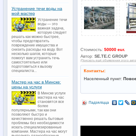
Устранение течи воды на
мой мастер
Устранение течи
воды — это
важная задача,
которую следует
решать как можно быстрее,
чтобы предотвратить
повреждение имущества и
Стоимость:
50000 eur.
снизить расходы на воду. Вот
несколько шагов, которые
Автор:
SE.TE.C GROUP
помогут вам устранить течь
(Поискать ещё объявления этого авт
самостоятельно или
подготовиться к вызову
Контакты:
специалиста...
Населенный пункт:
Повс
Мастер на час в Минске:
цены на услуги
В Минске услуги
мастера на час
становятся все
Падзяліцца
более
популярными, так как они
позволяют быстро и
качественно решать бытовые
проблемы без необходимости
искать специализированные
компании. Мастера на час могут
выполнять разнообразные