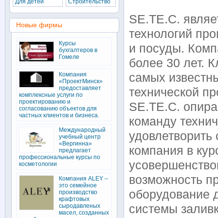
Для детей
Строительство
SE.TE.C. являе
Новые фирмы
технологий про
Курсы
и посуды. Комп
бухгалтеров в
Гомеле
более 30 лет. 
Компания
самых известн
«ПроектМинск»
предоставляет
технической пр
комплексные услуги по
проектированию и
SE.TE.C. опир
согласованию объектов для
частных клиентов и бизнеса.
команду технич
Международный
удовлетворить
учебный центр
«Вергинна»
компания в кур
предлагает
профессиональные курсы по
усовершенствов
косметологии
возможность п
Компания ALEY –
это семейное
оборудование д
производство
крафтовых
сыродавленых
системы заливк
масел, созданных