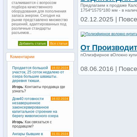
сталкиваются с вопросом
Предлагаем к продаже Кал
подбора качественного
1754*1575*180 мм - в налич
оборудования для пополнения
запаса энергии. Сегодня на
02.12.2025 | Повсе
рынке представлено множество
решений, адаптированных под
различные стандарты
разъемов...
Добавить статью
Все статьи
От Производи
пОлиэфирное вОлокно купит
Коментарии
08.06.2016 | Повс
Продается большой
16.02.2024
участок, 25 соток недалеко от
озера большие швакшты.
деревня тюкши.
Игорь
: Контакты продавца где
узнать?
Дом40 готовности
16.02.2024
незавершенное
законсервированное
капитальное строение на
берегу живописного озера
Игорь
: Как связаться с
продавцом?
Ангары бывшие в
31.01.2024