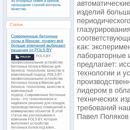
из отборных семян и орехов,
автоматически
прошедших строгий контроль
качества.
изделий больш
периодического
Статьи
глазурирования
Современные бетонные
соответствующи
полы в Минске: почему всё
больше компаний выбирают
как: экспериме
решения от POLS.BY
лабораторные и
POLS.BY -
предлагает: ис
профессиональное устройство
бетонных полов в Минске для
бизнеса: технологии, качество и
технологии и у
комплексный подход..POLS.BY -
профессиональное устройство
производственн
бетонных полов в Минске для
бизнеса: технологии, качество и
лидером в обл
комплексный
подход..Современные бетонные
технических из
полы - это технологичное и
надёжное решение для складов,
требований наш
производственных помещений и
коммерческих объектов. В этой
Павел Поляков
статье мы рассказываем о
компании POLS.BY, которая
выполняет устройство
бетонных полов под ключ...