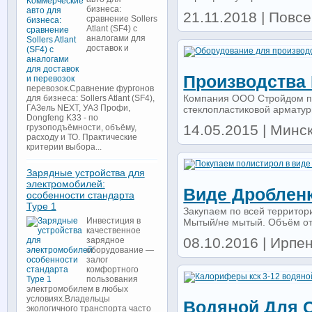
бизнеса:
21.11.2018 | Повс
сравнение Sollers
Atlant (SF4) с
аналогами для
доставок и
Производства
перевозок.Сравнение фургонов
Компания ООО Стройдом пр
для бизнеса: Sollers Atlant (SF4),
ГАЗель NEXT, УАЗ Профи,
стеклопластиковой арматуры
Dongfeng K33 - по
14.05.2015 | Минск
грузоподъёмности, объёму,
расходу и ТО. Практические
критерии выбора...
Зарядные устройства для
электромобилей:
Виде Дроблен
особенности стандарта
Type 1
Закупаем по всей территор
Инвестиция в
Мытый/не мытый. Объём от 5
качественное
08.10.2016 | Ирпе
зарядное
оборудование —
залог
комфортного
пользования
электромобилем в любых
условиях.Владельцы
Водяной Для 
экологичного транспорта часто