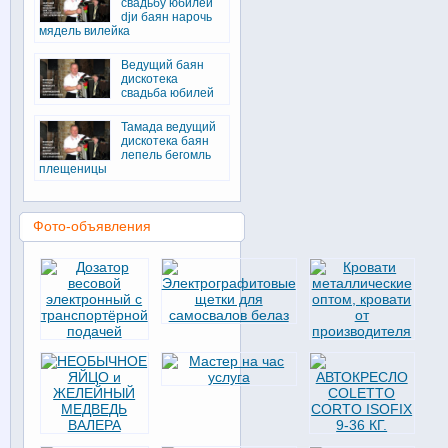
свадьбу юбилей
djи баян нарочь
мядель вилейка
Ведущий баян
дискотека
свадьба юбилей
Тамада ведущий
дискотека баян
лепель бегомль
плещеницы
Фото-объявления