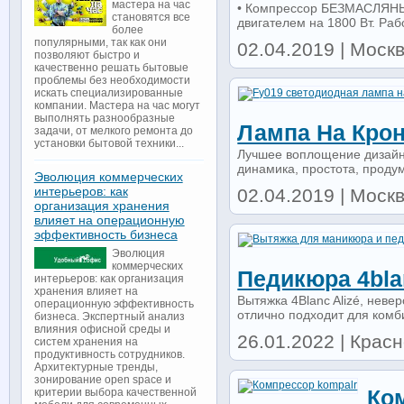
мастера на час
• Компрессор БЕЗМАСЛЯНЫЙ
становятся все
двигателем на 1800 Вт. Раб
более
популярными, так как они
02.04.2019 | Моск
позволяют быстро и
качественно решать бытовые
проблемы без необходимости
искать специализированные
компании. Мастера на час могут
выполнять разнообразные
Лампа На Крон
задачи, от мелкого ремонта до
установки бытовой техники...
Лучшее воплощение дизайн
динамика, простота, продум
Эволюция коммерческих
интерьеров: как
02.04.2019 | Моск
организация хранения
влияет на операционную
эффективность бизнеса
Эволюция
коммерческих
Педикюра 4blan
интерьеров: как организация
хранения влияет на
Вытяжка 4Blanc Alizé, неве
операционную эффективность
отлично подходит для комб
бизнеса. Экспертный анализ
влияния офисной среды и
26.01.2022 | Крас
систем хранения на
продуктивность сотрудников.
Архитектурные тренды,
зонирование open space и
Ко
критерии выбора качественной