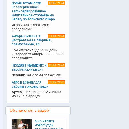
Дом40 готовности
16.02.2024
незавершенное
законсервированное
капитальное строение на
берегу живописного озера
Игорь
: Как связаться с
продавцом?
Ангары бывшие в
31.01.2024
употреблении. сварные,
прямостеные, ар
Гриб Михаил
: Добрый день
интересуют ангары 33 699 2222
перезвоните
Продажа канадских и
15.01.2024
европейских рысят
Леонид
: Как с вами связаться?
Авто в аренду для
05.09.2023
работы в яндекс такси
Артём
: +375291119925 Нужна
машина в аренду
Объявления с видео
Мир несвиж
новогрудок