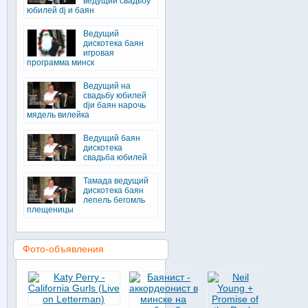
ведущий свадьбу
юбилей dj и баян
Ведущий
дискотека баян
игровая
программа минск
Ведущий на
свадьбу юбилей
djи баян нарочь
мядель вилейка
Ведущий баян
дискотека
свадьба юбилей
Тамада ведущий
дискотека баян
лепель бегомль
плещеницы
Фото-объявления