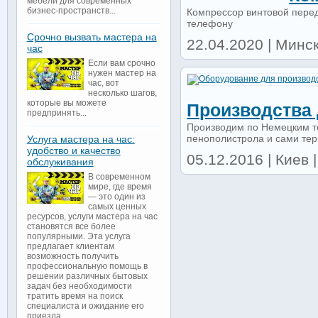
мебели для современных
бизнес-пространств...
Компрессор винтовой перед
телефону
Срочно вызвать мастера на
22.04.2020 | Минск
час
Если вам срочно
нужен мастер на
час, вот
несколько шагов,
которые вы можете
Производства
предпринять...
Производим по Немецким те
пенополистрола и сами терм
Услуга мастера на час:
удобство и качество
05.12.2016 | Киев 
обслуживания
В современном
мире, где время
— это один из
самых ценных
ресурсов, услуги мастера на час
становятся все более
популярными. Эта услуга
предлагает клиентам
возможность получить
профессиональную помощь в
решении различных бытовых
задач без необходимости
тратить время на поиск
специалиста и ожидание его
приезда...