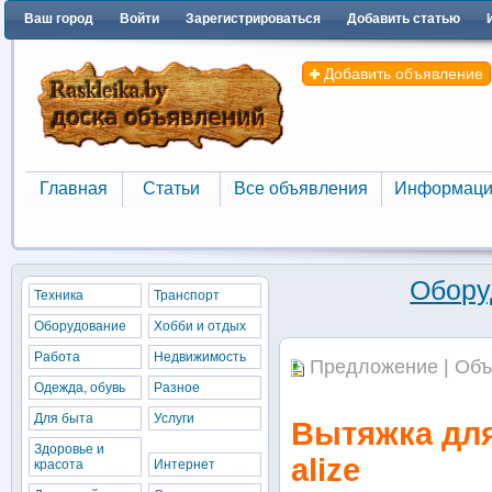
Ваш город
Войти
Зарегистрироваться
Добавить статью
Добавить объявление
Главная
Статьи
Все объявления
Информаци
Главная
Статьи
Все объявления
Информаци
Обору
Техника
Транспорт
Оборудование
Хобби и отдых
Работа
Недвижимость
Предложение | Объ
Одежда, обувь
Разное
Для быта
Услуги
Вытяжка для
Здоровье и
alize
красота
Интернет