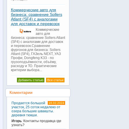
Коммерческие авто для
бизнеса: сравнение Sollers
Atlant (SF4) с аналогами
для доставок и перевозок
Коммерческие
авто для
бизнеса: сравнение Sollers Atlant
(SF4) с аналогами для доставок
и перевозок.Сравнение
фургонов для бизнеса: Sollers
Atlant (SF4), ГАЗель NEXT, УАЗ
Профи, Dongfeng K33 - по
грузоподъёмности, объёму,
расходу и ТО. Практические
критерии выбора...
Добавить статью
Все статьи
Коментарии
Продается большой
16.02.2024
участок, 25 соток недалеко от
озера большие швакшты.
деревня тюкши.
Игорь
: Контакты продавца где
узнать?