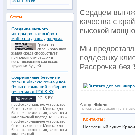
косметологии
Сердцем вытяж
Статьи
качества с кра
Создание уютного
высокой мощно
интерьера: как выбрать
мебель и двери для дома
Грамотно
Мы предоставл
спланированная
жилая среда способствует
поддержку клие
полноценному отдыху и
восстановлению сил после
Рассрочка без 
трудовых будней...
Современные бетонные
полы в Минске: почему всё
больше компаний выбирают
решения от POLS.BY
POLS.BY -
Автор:
4blanc
профессиональное устройство
бетонных полов в Минске для
(Поискать ещё объявления этого авт
бизнеса: технологии, качество и
комплексный подход..POLS.BY -
Контакты:
профессиональное устройство
бетонных полов в Минске для
Населенный пункт:
Красн
бизнеса: технологии, качество и
комплексный