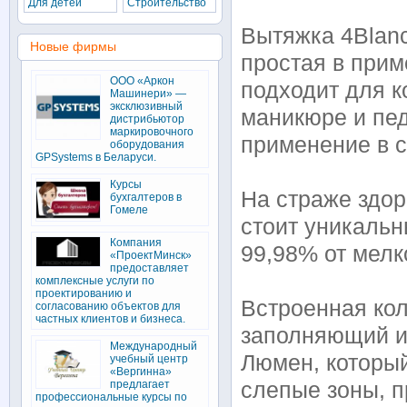
Для детей
Строительство
Вытяжка 4Blanc
Новые фирмы
простая в прим
ООО «Аркон
подходит для к
Машинери» —
эксклюзивный
маникюре и пе
дистрибьютор
маркировочного
применение в с
оборудования
GPSystems в Беларуси.
Курсы
На страже здор
бухгалтеров в
Гомеле
стоит уникальн
Компания
99,98% от мелк
«ПроектМинск»
предоставляет
комплексные услуги по
проектированию и
Встроенная кол
согласованию объектов для
частных клиентов и бизнеса.
заполняющий и 
Международный
Люмен, которы
учебный центр
«Вергинна»
предлагает
слепые зоны, п
профессиональные курсы по