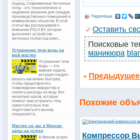
подход..Современные бетонные
полы - это технологичное и
надёжное решение для складов,
Падзяліцца
производственных помещений и
коммерческих объектов. В этой
статье мы рассказываем о
Оставить св
компании POLS.BY, которая
выполняет устройство
бетонных полов под ключ...
Поисковые те
Устранение течи воды на
маникюра
bla
мой мастер
Устранение течи
воды — это
важная задача,
Предыдущее
которую следует
решать как можно быстрее,
чтобы предотвратить
повреждение имущества и
снизить расходы на воду. Вот
несколько шагов, которые
Похожие объ
помогут вам устранить течь
самостоятельно или
подготовиться к вызову
специалиста...
Мастер на час в Минске:
цены на услуги
Компрессор В
В Минске услуги