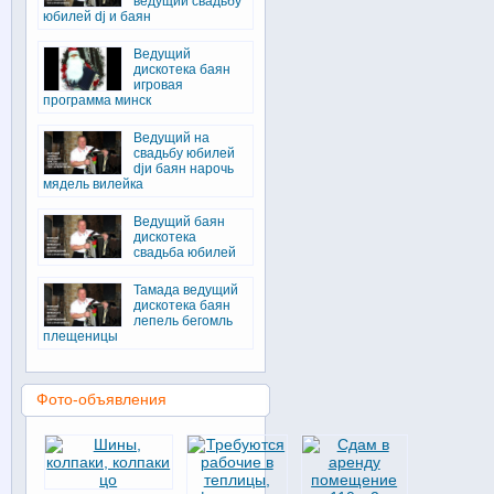
ведущий свадьбу
юбилей dj и баян
Ведущий
дискотека баян
игровая
программа минск
Ведущий на
свадьбу юбилей
djи баян нарочь
мядель вилейка
Ведущий баян
дискотека
свадьба юбилей
Тамада ведущий
дискотека баян
лепель бегомль
плещеницы
Фото-объявления