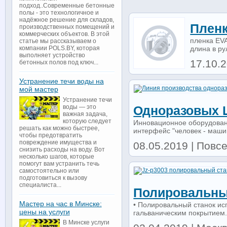
подход..Современные бетонные
полы - это технологичное и
надёжное решение для складов,
Пленк
производственных помещений и
коммерческих объектов. В этой
пленка EV
статье мы рассказываем о
длина в ру
компании POLS.BY, которая
выполняет устройство
17.10.
бетонных полов под ключ...
Устранение течи воды на
мой мастер
Устранение течи
воды — это
Одноразовых 
важная задача,
которую следует
Инновационное оборудован
решать как можно быстрее,
интерфейс "человек - маши
чтобы предотвратить
повреждение имущества и
08.05.2019 | Повс
снизить расходы на воду. Вот
несколько шагов, которые
помогут вам устранить течь
самостоятельно или
подготовиться к вызову
специалиста...
Полировальны
Мастер на час в Минске:
• Полировальный станок ис
цены на услуги
гальваническим покрытием.
В Минске услуги