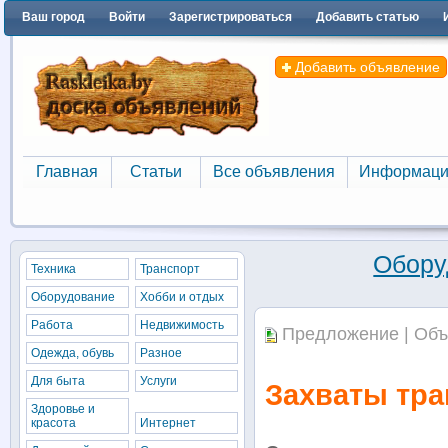
Ваш город
Войти
Зарегистрироваться
Добавить статью
Добавить объявление
Главная
Статьи
Все объявления
Информаци
Главная
Статьи
Все объявления
Информаци
Обору
Техника
Транспорт
Оборудование
Хобби и отдых
Работа
Недвижимость
Предложение | Объ
Одежда, обувь
Разное
Для быта
Услуги
Захваты тра
Здоровье и
красота
Интернет