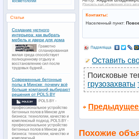
Автор:
Андрей Владимир
косметологии
(Поискать ещё объявления этого авт
Контакты:
Статьи
Населенный пункт:
Повс
Создание уютного
интерьера: как выбрать
мебель и двери для дома
Грамотно
Падзяліцца
спланированная
жилая среда способствует
Оставить св
полноценному отдыху и
восстановлению сил после
трудовых будней...
Поисковые те
Современные бетонные
грузозахваты
полы в Минске: почему всё
больше компаний выбирают
решения от POLS.BY
POLS.BY -
Предыдущее
профессиональное устройство
бетонных полов в Минске для
бизнеса: технологии, качество и
комплексный подход..POLS.BY -
профессиональное устройство
бетонных полов в Минске для
Похожие объ
бизнеса: технологии, качество и
комплексный