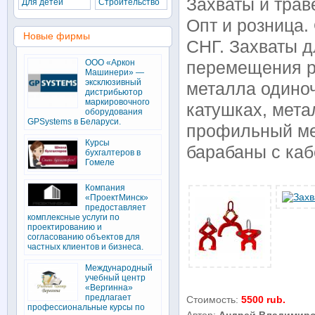
Захваты и трав
Для детей
Строительство
Опт и розница.
Новые фирмы
СНГ. Захваты д
ООО «Аркон
перемещения ра
Машинери» —
эксклюзивный
металла одиноч
дистрибьютор
маркировочного
катушках, мета
оборудования
GPSystems в Беларуси.
профильный мет
Курсы
барабаны с каб
бухгалтеров в
Гомеле
Компания
«ПроектМинск»
предоставляет
комплексные услуги по
проектированию и
согласованию объектов для
частных клиентов и бизнеса.
Международный
учебный центр
«Вергинна»
предлагает
Стоимость:
5500 rub.
профессиональные курсы по