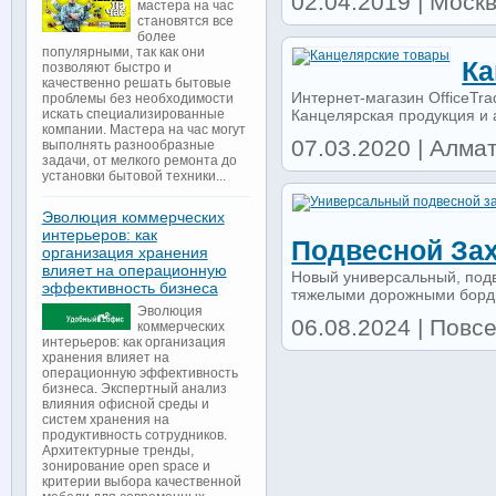
02.04.2019 | Моск
мастера на час
становятся все
более
популярными, так как они
Ка
позволяют быстро и
качественно решать бытовые
Интернет-магазин OfficeTra
проблемы без необходимости
Канцелярская продукция и а
искать специализированные
компании. Мастера на час могут
07.03.2020 | Алмат
выполнять разнообразные
задачи, от мелкого ремонта до
установки бытовой техники...
Эволюция коммерческих
интерьеров: как
Подвесной Зах
организация хранения
влияет на операционную
Новый универсальный, под
эффективность бизнеса
тяжелыми дорожными бордюр
Эволюция
06.08.2024 | Повсе
коммерческих
интерьеров: как организация
хранения влияет на
операционную эффективность
бизнеса. Экспертный анализ
влияния офисной среды и
систем хранения на
продуктивность сотрудников.
Архитектурные тренды,
зонирование open space и
критерии выбора качественной