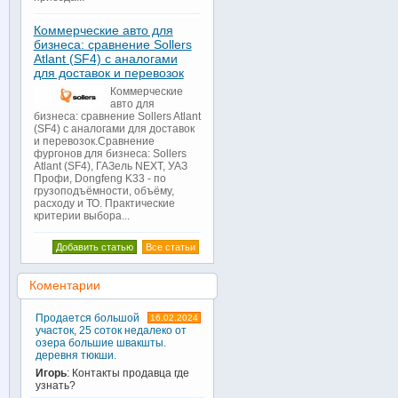
Коммерческие авто для
бизнеса: сравнение Sollers
Atlant (SF4) с аналогами
для доставок и перевозок
Коммерческие
авто для
бизнеса: сравнение Sollers Atlant
(SF4) с аналогами для доставок
и перевозок.Сравнение
фургонов для бизнеса: Sollers
Atlant (SF4), ГАЗель NEXT, УАЗ
Профи, Dongfeng K33 - по
грузоподъёмности, объёму,
расходу и ТО. Практические
критерии выбора...
Добавить статью
Все статьи
Коментарии
Продается большой
16.02.2024
участок, 25 соток недалеко от
озера большие швакшты.
деревня тюкши.
Игорь
: Контакты продавца где
узнать?