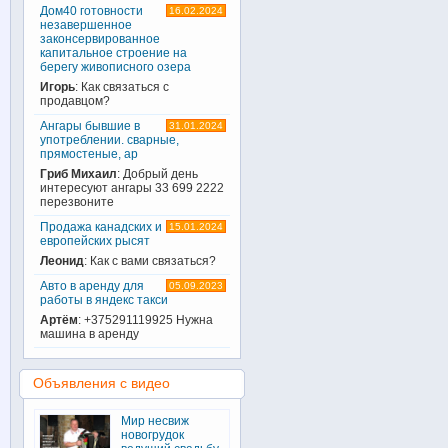
Дом40 готовности
16.02.2024
незавершенное
законсервированное
капитальное строение на
берегу живописного озера
Игорь
: Как связаться с
продавцом?
Ангары бывшие в
31.01.2024
употреблении. сварные,
прямостеные, ар
Гриб Михаил
: Добрый день
интересуют ангары 33 699 2222
перезвоните
Продажа канадских и
15.01.2024
европейских рысят
Леонид
: Как с вами связаться?
Авто в аренду для
05.09.2023
работы в яндекс такси
Артём
: +375291119925 Нужна
машина в аренду
Объявления с видео
Мир несвиж
новогрудок