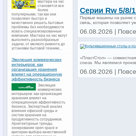
мастера на час
становятся все
Серии Rw 5/8/16
более
популярными, так как они
Первые машины на рынке с
позволяют быстро и
связь, которая позволяет у
качественно решать бытовые
проблемы без необходимости
06.08.2026 | Повсе
искать специализированные
компании. Мастера на час могут
выполнять разнообразные
задачи, от мелкого ремонта до
установки бытовой техники...
«ПластСтол» — совместная
Эволюция коммерческих
союза. Мы являемся произв
интерьеров: как
организация хранения
06.08.2026 | Повс
влияет на операционную
эффективность бизнеса
Эволюция
коммерческих
интерьеров: как организация
хранения влияет на
операционную эффективность
бизнеса. Экспертный анализ
влияния офисной среды и
систем хранения на
продуктивность сотрудников.
Архитектурные тренды,
зонирование open space и
критерии выбора качественной