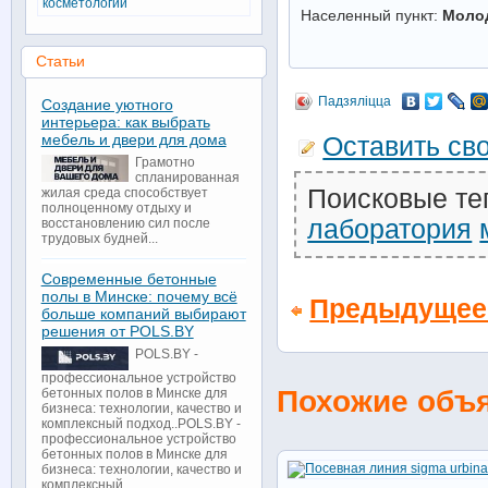
косметологии
Населенный пункт:
Моло
Статьи
Падзяліцца
Создание уютного
интерьера: как выбрать
мебель и двери для дома
Оставить св
Грамотно
спланированная
Поисковые те
жилая среда способствует
полноценному отдыху и
лаборатория
восстановлению сил после
трудовых будней...
Современные бетонные
полы в Минске: почему всё
Предыдущее
больше компаний выбирают
решения от POLS.BY
POLS.BY -
профессиональное устройство
Похожие объ
бетонных полов в Минске для
бизнеса: технологии, качество и
комплексный подход..POLS.BY -
профессиональное устройство
бетонных полов в Минске для
бизнеса: технологии, качество и
комплексный