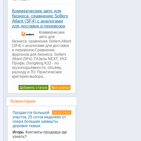
Коммерческие авто для
бизнеса: сравнение Sollers
Atlant (SF4) с аналогами
для доставок и перевозок
Коммерческие
авто для
бизнеса: сравнение Sollers Atlant
(SF4) с аналогами для доставок
и перевозок.Сравнение
фургонов для бизнеса: Sollers
Atlant (SF4), ГАЗель NEXT, УАЗ
Профи, Dongfeng K33 - по
грузоподъёмности, объёму,
расходу и ТО. Практические
критерии выбора...
Добавить статью
Все статьи
Коментарии
Продается большой
16.02.2024
участок, 25 соток недалеко от
озера большие швакшты.
деревня тюкши.
Игорь
: Контакты продавца где
узнать?