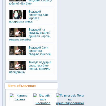
ведущий свадьбу
юбилей dj и баян
Ведущий
дискотека баян
игровая
программа минск
Ведущий на
свадьбу юбилей
djи баян нарочь
мядель вилейка
Ведущий баян
дискотека
свадьба юбилей
Тамада ведущий
дискотека баян
лепель бегомль
плещеницы
Фото-объявления