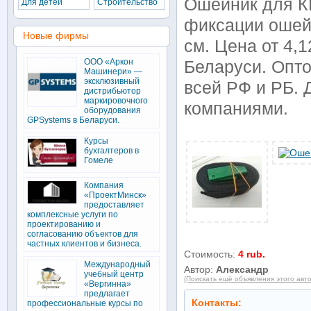
Ошейник для К
Для детей
Строительство
фиксации ошей
Новые фирмы
см. Цена от 4,
ООО «Аркон
Беларуси. Опто
Машинери» —
эксклюзивный
всей РФ и РБ. 
дистрибьютор
маркировочного
компаниями.
оборудования
GPSystems в Беларуси.
Курсы
бухгалтеров в
Гомеле
Компания
«ПроектМинск»
предоставляет
комплексные услуги по
проектированию и
согласованию объектов для
частных клиентов и бизнеса.
Стоимость:
4 rub.
Международный
Автор:
Александр
учебный центр
(Поискать ещё объявления этого авт
«Вергинна»
предлагает
Контакты:
профессиональные курсы по