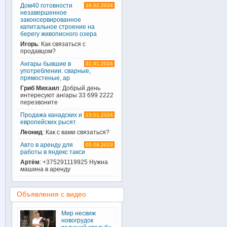
Дом40 готовности
16.02.2024
незавершенное
законсервированное
капитальное строение на
берегу живописного озера
Игорь
: Как связаться с
продавцом?
Ангары бывшие в
31.01.2024
употреблении. сварные,
прямостеные, ар
Гриб Михаил
: Добрый день
интересуют ангары 33 699 2222
перезвоните
Продажа канадских и
15.01.2024
европейских рысят
Леонид
: Как с вами связаться?
Авто в аренду для
05.09.2023
работы в яндекс такси
Артём
: +375291119925 Нужна
машина в аренду
Объявления с видео
Мир несвиж
новогрудок