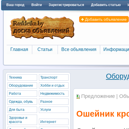
Ваш город
Войти
Зарегистрироваться
Добавить статью
Добавить объявление
Главная
Статьи
Все объявления
Информаци
Главная
Статьи
Все объявления
Информаци
Обору
Техника
Транспорт
Оборудование
Хобби и отдых
Работа
Недвижимость
Предложение | Объ
Одежда, обувь
Разное
Для быта
Услуги
Ошейник кр
Здоровье и
красота
Интернет