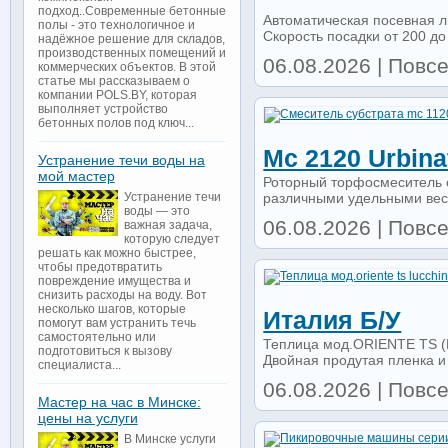
подход..Современные бетонные
Автоматическая посевная л
полы - это технологичное и
Скорость посадки от 200 до 
надёжное решение для складов,
производственных помещений и
06.08.2026 | Повсе
коммерческих объектов. В этой
статье мы рассказываем о
компании POLS.BY, которая
выполняет устройство
бетонных полов под ключ...
Мс 2120 Urbina
Устранение течи воды на
мой мастер
Роторный торфосмеситель 
различными удельными весам
Устранение течи
воды — это
06.08.2026 | Повсе
важная задача,
которую следует
решать как можно быстрее,
чтобы предотвратить
повреждение имущества и
снизить расходы на воду. Вот
несколько шагов, которые
Италия Б/у
помогут вам устранить течь
самостоятельно или
Теплица мод.ORIENTE TS (Lu
подготовиться к вызову
Двойная продутая пленка и
специалиста...
06.08.2026 | Повс
Мастер на час в Минске:
цены на услуги
В Минске услуги