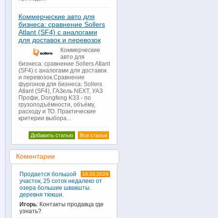
Коммерческие авто для
бизнеса: сравнение Sollers
Atlant (SF4) с аналогами
для доставок и перевозок
Коммерческие
авто для
бизнеса: сравнение Sollers Atlant
(SF4) с аналогами для доставок
и перевозок.Сравнение
фургонов для бизнеса: Sollers
Atlant (SF4), ГАЗель NEXT, УАЗ
Профи, Dongfeng K33 - по
грузоподъёмности, объёму,
расходу и ТО. Практические
критерии выбора...
Добавить статью
Все статьи
Коментарии
Продается большой
16.02.2024
участок, 25 соток недалеко от
озера большие швакшты.
деревня тюкши.
Игорь
: Контакты продавца где
узнать?