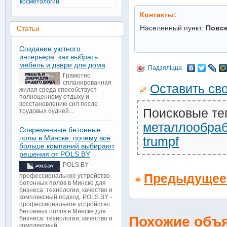
косметологии
Контакты:
Населенный пункт:
Повс
Статьи
Создание уютного
интерьера: как выбрать
мебель и двери для дома
Падзяліцца
Грамотно
спланированная
Оставить св
жилая среда способствует
полноценному отдыху и
восстановлению сил после
Поисковые те
трудовых будней...
металлообраб
Современные бетонные
полы в Минске: почему всё
trumpf
больше компаний выбирают
решения от POLS.BY
POLS.BY -
Предыдущее
профессиональное устройство
бетонных полов в Минске для
бизнеса: технологии, качество и
комплексный подход..POLS.BY -
профессиональное устройство
бетонных полов в Минске для
Похожие объ
бизнеса: технологии, качество и
комплексный