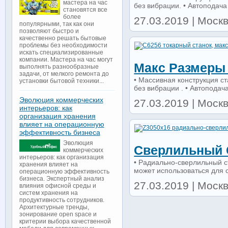
мастера на час
без вибрации. • Автоподача 
становятся все
более
27.03.2019 | Москв
популярными, так как они
позволяют быстро и
качественно решать бытовые
проблемы без необходимости
искать специализированные
компании. Мастера на час могут
Макс Размеры 
выполнять разнообразные
задачи, от мелкого ремонта до
• Массивная конструкция с
установки бытовой техники...
без вибрации . • Автоподача
Эволюция коммерческих
27.03.2019 | Моск
интерьеров: как
организация хранения
влияет на операционную
эффективность бизнеса
Эволюция
Сверлильный С
коммерческих
интерьеров: как организация
• Радиально-сверлильный с
хранения влияет на
может использоваться для с
операционную эффективность
бизнеса. Экспертный анализ
27.03.2019 | Моск
влияния офисной среды и
систем хранения на
продуктивность сотрудников.
Архитектурные тренды,
зонирование open space и
критерии выбора качественной