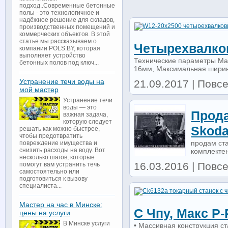
подход..Современные бетонные
полы - это технологичное и
надёжное решение для складов,
производственных помещений и
коммерческих объектов. В этой
статье мы рассказываем о
Четырехвалко
компании POLS.BY, которая
выполняет устройство
Технические параметры Ма
бетонных полов под ключ...
16мм, Максимальная ширин
Устранение течи воды на
21.09.2017 | Повс
мой мастер
Устранение течи
воды — это
Прода
важная задача,
которую следует
Skoda
решать как можно быстрее,
чтобы предотвратить
продам cта
повреждение имущества и
снизить расходы на воду. Вот
комплектен
несколько шагов, которые
16.03.2016 | Повсе
помогут вам устранить течь
самостоятельно или
подготовиться к вызову
специалиста...
Мастер на час в Минске:
С Чпу, Макс Р
цены на услуги
В Минске услуги
• Массивная конструкция с