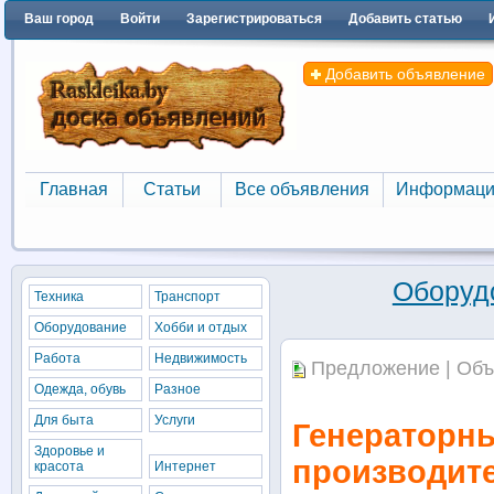
Ваш город
Войти
Зарегистрироваться
Добавить статью
Добавить объявление
Главная
Статьи
Все объявления
Информаци
Главная
Статьи
Все объявления
Информаци
Оборуд
Техника
Транспорт
Оборудование
Хобби и отдых
Работа
Недвижимость
Предложение | Объ
Одежда, обувь
Разное
Для быта
Услуги
Генераторны
Здоровье и
производите
красота
Интернет