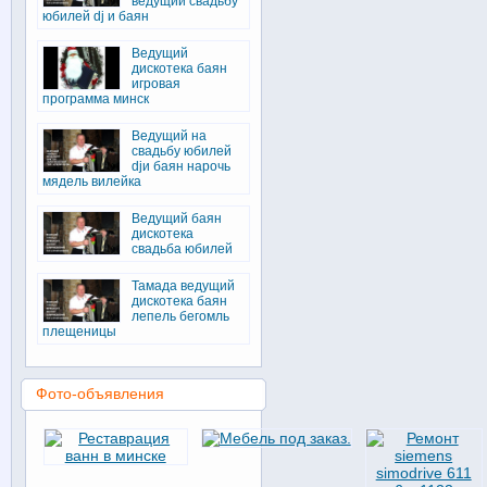
ведущий свадьбу
юбилей dj и баян
Ведущий
дискотека баян
игровая
программа минск
Ведущий на
свадьбу юбилей
djи баян нарочь
мядель вилейка
Ведущий баян
дискотека
свадьба юбилей
Тамада ведущий
дискотека баян
лепель бегомль
плещеницы
Фото-объявления