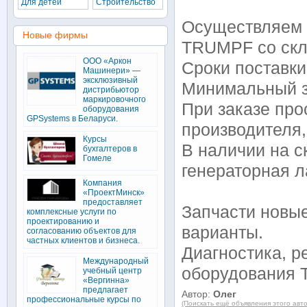
Для детей
Строительство
Осуществляем п
Новые фирмы
TRUMPF со скл
ООО «Аркон
Сроки поставки
Машинери» —
эксклюзивный
Минимальный з
дистрибьютор
маркировочного
При заказе про
оборудования
GPSystems в Беларуси.
производителя,
Курсы
В наличии на с
бухгалтеров в
Гомеле
генераторная л
Компания
«ПроектМинск»
предоставляет
Запчасти новые
комплексные услуги по
проектированию и
варианты.
согласованию объектов для
частных клиентов и бизнеса.
Диагностика, р
Международный
оборудования 
учебный центр
«Вергинна»
предлагает
Автор:
Олег
профессиональные курсы по
(Поискать ещё объявления этого авт