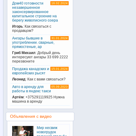
Дом40 готовности
16.02.2024
незавершенное
законсервированное
капитальное строение на
берегу живописного озера
Игорь
: Как связаться с
продавцом?
Ангары бывшие в
31.01.2024
употреблении. сварные,
прямостеные, ар
Гриб Михаил
: Добрый день
интересуют ангары 33 699 2222
перезвоните
Продажа канадских и
15.01.2024
европейских рысят
Леонид
: Как с вами связаться?
Авто в аренду для
05.09.2023
работы в яндекс такси
Артём
: +375291119925 Нужна
машина в аренду
Объявления с видео
Мир несвиж
новогрудок