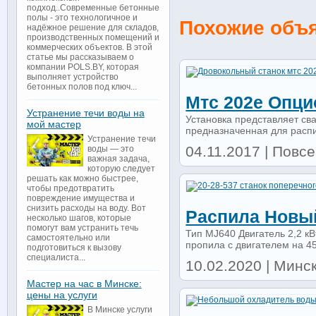
подход..Современные бетонные
полы - это технологичное и
Похожие объ
надёжное решение для складов,
производственных помещений и
коммерческих объектов. В этой
статье мы рассказываем о
компании POLS.BY, которая
выполняет устройство
бетонных полов под ключ...
Мтс 202е Опци
Устранение течи воды на
Установка представляет св
мой мастер
предназначенная для распи
Устранение течи
04.11.2017 | Повсе
воды — это
важная задача,
которую следует
решать как можно быстрее,
чтобы предотвратить
повреждение имущества и
снизить расходы на воду. Вот
Распила Новы
несколько шагов, которые
помогут вам устранить течь
Тип MJ640 Двигатель 2,2 к
самостоятельно или
пропила с двигателем на 45 
подготовиться к вызову
специалиста...
10.02.2020 | Минск
Мастер на час в Минске:
цены на услуги
В Минске услуги