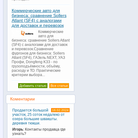
Коммерческие авто для
бизнеса: сравнение Sollers
Atlant (SF4) с аналогами
для доставок и перевозок
Коммерческие
авто для
бизнеса: сравнение Sollers Atlant
(SF4) с аналогами для доставок
и перевозок.Сравнение
фургонов для бизнеса: Sollers
Atlant (SF4), ГАЗель NEXT, УАЗ
Профи, Dongfeng K33 - по
грузоподъёмности, объёму,
расходу и ТО. Практические
критерии выбора...
Добавить статью
Все статьи
Коментарии
Продается большой
16.02.2024
участок, 25 соток недалеко от
озера большие швакшты.
деревня тюкши.
Игорь
: Контакты продавца где
узнать?