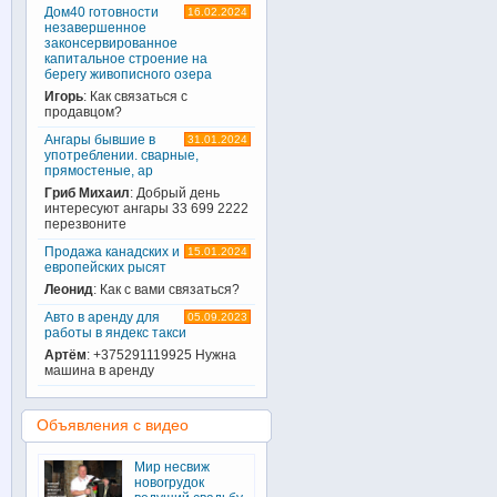
Дом40 готовности
16.02.2024
незавершенное
законсервированное
капитальное строение на
берегу живописного озера
Игорь
: Как связаться с
продавцом?
Ангары бывшие в
31.01.2024
употреблении. сварные,
прямостеные, ар
Гриб Михаил
: Добрый день
интересуют ангары 33 699 2222
перезвоните
Продажа канадских и
15.01.2024
европейских рысят
Леонид
: Как с вами связаться?
Авто в аренду для
05.09.2023
работы в яндекс такси
Артём
: +375291119925 Нужна
машина в аренду
Объявления с видео
Мир несвиж
новогрудок