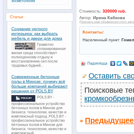
косметологии
Стоимость:
320000 rub.
Статьи
Автор:
Ирина Кабкова
(Поискать ещё объявления этого авт
Создание уютного
Контакты:
интерьера: как выбрать
мебель и двери для дома
Населенный пункт:
Гоме
Грамотно
спланированная
жилая среда способствует
полноценному отдыху и
восстановлению сил после
Падзяліцца
трудовых будней...
Оставить св
Современные бетонные
полы в Минске: почему всё
больше компаний выбирают
Поисковые те
решения от POLS.BY
кромкообрез
POLS.BY -
профессиональное устройство
бетонных полов в Минске для
бизнеса: технологии, качество и
комплексный подход..POLS.BY -
Предыдущее
профессиональное устройство
бетонных полов в Минске для
бизнеса: технологии, качество и
комплексный