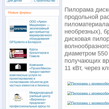
Для детей
Строительство
Пилорама диск
Новые фирмы
продольной ра
ООО «Аркон
пиломатериала 
Машинери» —
эксклюзивный
необрезных), б
дистрибьютор
маркировочного
дисковая пилор
оборудования
GPSystems в Беларуси.
волнообразног
Курсы
диаметром 550
бухгалтеров в
Гомеле
получающих вр
Компания
11 кВт, через 
«ПроектМинск»
предоставляет
комплексные услуги по
проектированию и
согласованию объектов для
частных клиентов и бизнеса.
Международный
учебный центр
«Вергинна»
предлагает
профессиональные курсы по