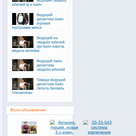
ведущий свадьбу
юбилей dj и баян
Ведущий
дискотека баян
игровая
программа минск
Ведущий на
свадьбу юбилей
djи баян нарочь
мядель вилейка
Ведущий баян
дискотека
свадьба юбилей
Тамада ведущий
дискотека баян
лепель бегомль
плещеницы
Фото-объявления