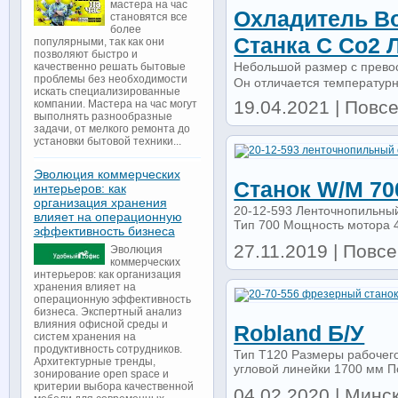
мастера на час
Охладитель В
становятся все
более
Станка С Co2 
популярными, так как они
позволяют быстро и
Небольшой размер с прево
качественно решать бытовые
проблемы без необходимости
Он отличается температурно
искать специализированные
19.04.2021 | Повс
компании. Мастера на час могут
выполнять разнообразные
задачи, от мелкого ремонта до
установки бытовой техники...
Эволюция коммерческих
Станок W/m 70
интерьеров: как
организация хранения
20-12-593 Ленточнопильны
влияет на операционную
Тип 700 Мощность мотора 4 
эффективность бизнеса
27.11.2019 | Повсе
Эволюция
коммерческих
интерьеров: как организация
хранения влияет на
операционную эффективность
бизнеса. Экспертный анализ
влияния офисной среды и
Robland Б/у
систем хранения на
продуктивность сотрудников.
Тип T120 Размеры рабочег
Архитектурные тренды,
угловой линейки 1700 мм По
зонирование open space и
критерии выбора качественной
04.02.2020 | Минск