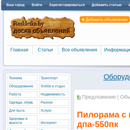
Ваш город
Войти
Зарегистрироваться
Добавить статью
Добавить объявление
Главная
Статьи
Все объявления
Информаци
Главная
Статьи
Все объявления
Информаци
Оборуд
Техника
Транспорт
Оборудование
Хобби и отдых
Работа
Недвижимость
Предложение | Объ
Одежда, обувь
Разное
Для быта
Услуги
Пилорама с
Здоровье и
дпа-550пк
красота
Интернет