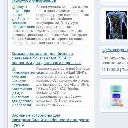
качество обслуживания
В современном мире, где время
— это один из самых ценных
ресурсов, услуги мастера на час
становятся все более
популярными. Эта услуга
предлагает клиентам
возможность получить профессиональную
помощь в решении различных бытовых задач
без необходимости тратить время на поиск
специалиста и ожидание его приезда...
Коммерческие авто для бизнеса:
сравнение Sollers Atlant (SF4) с
Это опухоль,
аналогами для доставок и перевозок
сочетании с г
Коммерческие авто для бизнеса:
21.11.2018 | По
сравнение Sollers Atlant (SF4) с
аналогами для доставок и
перевозок.Сравнение фургонов
для бизнеса: Sollers Atlant (SF4),
ГАЗель NEXT, УАЗ Профи,
Dongfeng K33 - по
грузоподъёмности, объёму,
расходу и ТО. Практические
критерии выбора...
Зарядные устройства для
электромобилей: особенности стандарта
Type 1