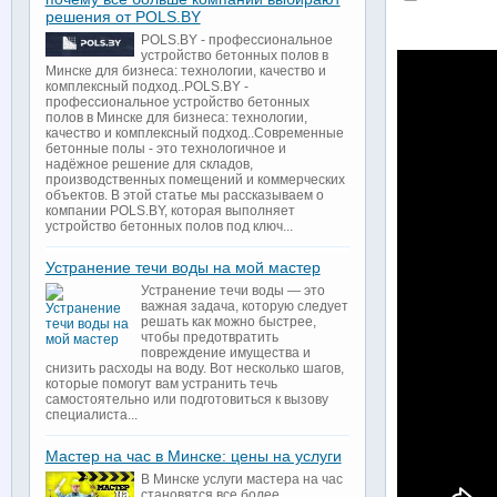
решения от POLS.BY
POLS.BY - профессиональное
устройство бетонных полов в
Минске для бизнеса: технологии, качество и
комплексный подход..POLS.BY -
профессиональное устройство бетонных
полов в Минске для бизнеса: технологии,
качество и комплексный подход..Современные
бетонные полы - это технологичное и
надёжное решение для складов,
производственных помещений и коммерческих
объектов. В этой статье мы рассказываем о
компании POLS.BY, которая выполняет
устройство бетонных полов под ключ...
Устранение течи воды на мой мастер
Устранение течи воды — это
важная задача, которую следует
решать как можно быстрее,
чтобы предотвратить
повреждение имущества и
снизить расходы на воду. Вот несколько шагов,
которые помогут вам устранить течь
самостоятельно или подготовиться к вызову
специалиста...
Мастер на час в Минске: цены на услуги
В Минске услуги мастера на час
становятся все более