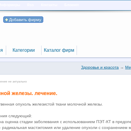
Информеры
Rss
Контакты
Блокнот
Добавить фирму
я
Категории
Каталог фирм
я
Категории
Каталог фирм
Здоровье и красота
→
Ме
ление не актуально
ной железы. лечение.
твенная опухоль железистой ткани молочной железы.
ения следующий:
на оценка стадии заболевания с использованием ПЭТ-КТ в предо
- радикальная мастэктомия или удаление опухоли с сохранением м