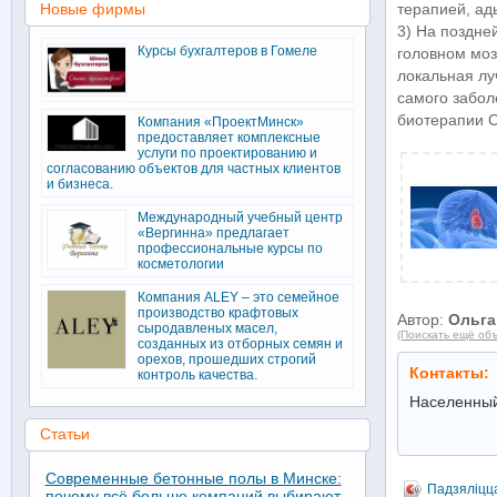
Новые фирмы
терапией, ад
3) На поздне
Курсы бухгалтеров в Гомеле
головном моз
локальная лу
самого забол
биотерапии C
Компания «ПроектМинск»
предоставляет комплексные
услуги по проектированию и
согласованию объектов для частных клиентов
и бизнеса.
Международный учебный центр
«Вергинна» предлагает
профессиональные курсы по
косметологии
Компания ALEY – это семейное
производство крафтовых
Автор:
Ольга
сыродавленых масел,
(Поискать ещё объ
созданных из отборных семян и
орехов, прошедших строгий
Контакты:
контроль качества.
Населенный
Статьи
Современные бетонные полы в Минске:
Падзяліцц
почему всё больше компаний выбирают