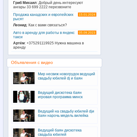
Гриб Михаил
: Добрый день интересуют
ангары 33 699 2222 перезвоните
Продажа канадских и европейских
15.01.2024
рысят
Леонид
: Как с вами связаться?
Авто в аренду для работы в яндекс
05.09.2023
такси
Артём
: +375291119925 Нужна машина в
аренду
Объявления с видео
Мир несвиж новогрудок ведущий
свадьбу юбилей dj и баян
Ведущий дискотека баян
игровая программа минск
Ведущий на свадьбу юбилей djи
баян нарочь мядель вилейка
Ведущий баян дискотека
свадьба юбилей