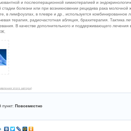
ьювантной и послеоперационной химиотерапией и эндокринологич
й стадии болезни или при возникновении рецидива рака молочной ж
ге, в лимфоузлах, в плевре и др., используется комбинированное 
чевая терапия, радиочастотная абляция, брахитерапия. Тактика ле
евания. В качестве дополнительного и поддерживающего лечения 
IK.
явления этого автора)
 пункт:
Повсеместно
а