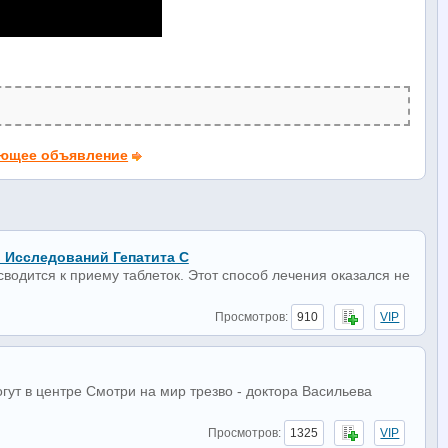
ющее объявление
 Исследований Гепатита С
одится к приему таблеток. Этот способ лечения оказался не
Просмотров:
910
VIP
ут в центре Смотри на мир трезво - доктора Васильева
Просмотров:
1325
VIP