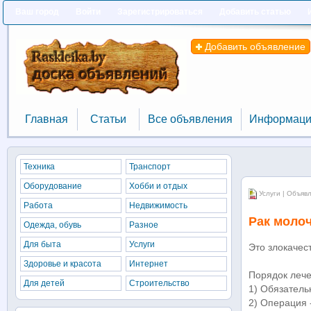
Ваш город
Войти
Зарегистрироваться
Добавить статью
Добавить объявление
Главная
Статьи
Все объявления
Информаци
Главная
Статьи
Все объявления
Информаци
Техника
Транспорт
Оборудование
Хобби и отдых
Услуги | Объяв
Работа
Недвижимость
Рак молоч
Одежда, обувь
Разное
Для быта
Услуги
Это злокачес
Здоровье и красота
Интернет
Порядок леч
Для детей
Строительство
1) Обязатель
2) Операция 