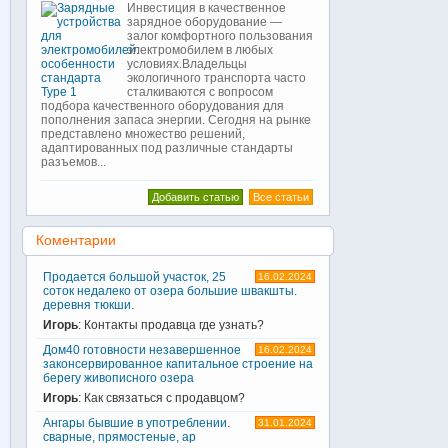
Инвестиция в качественное
зарядное оборудование —
залог комфортного пользования
электромобилем в любых
условиях.Владельцы
экологичного транспорта часто
сталкиваются с вопросом
подбора качественного оборудования для
пополнения запаса энергии. Сегодня на рынке
представлено множество решений,
адаптированных под различные стандарты
разъемов...
Добавить статью
Все статьи
Коментарии
Продается большой участок, 25
16.02.2024
соток недалеко от озера большие швакшты.
деревня тюкши.
Игорь
: Контакты продавца где узнать?
Дом40 готовности незавершенное
16.02.2024
законсервированное капитальное строение на
берегу живописного озера
Игорь
: Как связаться с продавцом?
Ангары бывшие в употреблении.
31.01.2024
сварные, прямостеные, ар