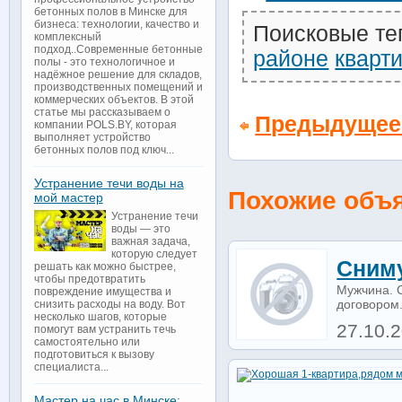
бетонных полов в Минске для
бизнеса: технологии, качество и
Поисковые те
комплексный
подход..Современные бетонные
районе
кварт
полы - это технологичное и
надёжное решение для складов,
производственных помещений и
коммерческих объектов. В этой
статье мы рассказываем о
Предыдущее
компании POLS.BY, которая
выполняет устройство
бетонных полов под ключ...
Устранение течи воды на
Похожие объ
мой мастер
Устранение течи
воды — это
важная задача,
которую следует
Сниму
решать как можно быстрее,
чтобы предотвратить
Мужчина. 
повреждение имущества и
договором.
снизить расходы на воду. Вот
несколько шагов, которые
27.10.
помогут вам устранить течь
самостоятельно или
подготовиться к вызову
специалиста...
Мастер на час в Минске: