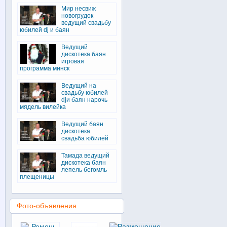
Мир несвиж
новогрудок
ведущий свадьбу
юбилей dj и баян
Ведущий
дискотека баян
игровая
программа минск
Ведущий на
свадьбу юбилей
djи баян нарочь
мядель вилейка
Ведущий баян
дискотека
свадьба юбилей
Тамада ведущий
дискотека баян
лепель бегомль
плещеницы
Фото-объявления