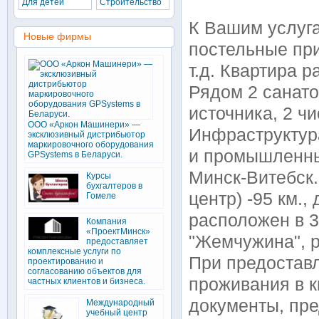
Для детей
Строительство
К Вашим услуга
Новые фирмы
постельные при
т.д. Квартира 
Рядом 2 санато
источника, 2 ч
ООО «Аркон Машинери» —
Инфраструктура
эксклюзивный дистрибьютор
маркировочного оборудования
и промышленные
GPSystems в Беларуси.
Минск-Витебск.
Курсы
бухгалтеров в
центр) -95 км.,
Гомеле
расположен в 3
Компания
«ПроектМинск»
"Жемчужина", 
предоставляет
комплексные услуги по
При предоставл
проектированию и
согласованию объектов для
проживания в 
частных клиентов и бизнеса.
документы, пр
Международный
учебный центр