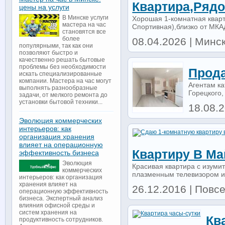
Квартира,рядо
цены на услуги
В Минске услуги
Хорошая 1-комнатная кварт
мастера на час
Спортивная),близко от МК
становятся все
более
08.04.2026 | Минск
популярными, так как они
позволяют быстро и
качественно решать бытовые
проблемы без необходимости
Прод
искать специализированные
компании. Мастера на час могут
Агентам ка
выполнять разнообразные
Горецкого,
задачи, от мелкого ремонта до
установки бытовой техники...
18.08.2
Эволюция коммерческих
интерьеров: как
организация хранения
влияет на операционную
Квартиру В Ма
эффективность бизнеса
Эволюция
Красивая квартира с изуми
коммерческих
плазменным телевизором и 
интерьеров: как организация
хранения влияет на
26.12.2016 | Повсе
операционную эффективность
бизнеса. Экспертный анализ
влияния офисной среды и
систем хранения на
Кв
продуктивность сотрудников.