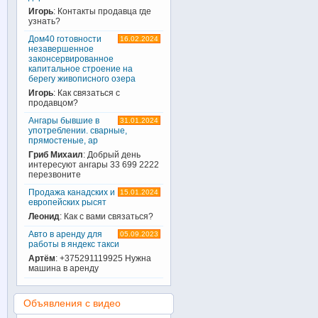
Игорь
: Контакты продавца где
узнать?
Дом40 готовности
16.02.2024
незавершенное
законсервированное
капитальное строение на
берегу живописного озера
Игорь
: Как связаться с
продавцом?
Ангары бывшие в
31.01.2024
употреблении. сварные,
прямостеные, ар
Гриб Михаил
: Добрый день
интересуют ангары 33 699 2222
перезвоните
Продажа канадских и
15.01.2024
европейских рысят
Леонид
: Как с вами связаться?
Авто в аренду для
05.09.2023
работы в яндекс такси
Артём
: +375291119925 Нужна
машина в аренду
Объявления с видео