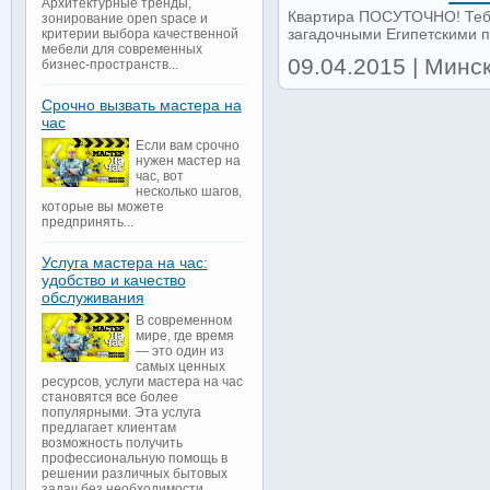
Архитектурные тренды,
Квартира ПОСУТОЧНО! Тебя
зонирование open space и
загадочными Египетскими п
критерии выбора качественной
мебели для современных
09.04.2015 | Минск
бизнес-пространств...
Срочно вызвать мастера на
час
Если вам срочно
нужен мастер на
час, вот
несколько шагов,
которые вы можете
предпринять...
Услуга мастера на час:
удобство и качество
обслуживания
В современном
мире, где время
— это один из
самых ценных
ресурсов, услуги мастера на час
становятся все более
популярными. Эта услуга
предлагает клиентам
возможность получить
профессиональную помощь в
решении различных бытовых
задач без необходимости