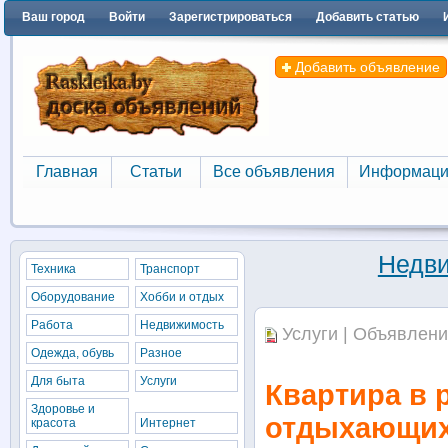
Ваш город
Войти
Зарегистрироваться
Добавить статью
Добавить объявление
Главная
Статьи
Все объявления
Информаци
Главная
Статьи
Все объявления
Информаци
Недв
Техника
Транспорт
Оборудование
Хобби и отдых
Работа
Недвижимость
Услуги | Объявлени
Одежда, обувь
Разное
Для быта
Услуги
Квартира в 
Здоровье и
отдыхающи
красота
Интернет