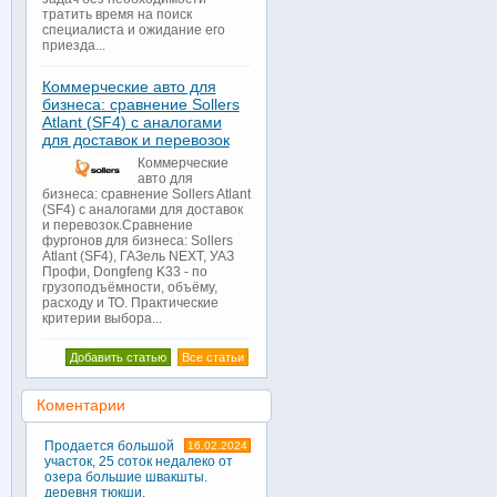
тратить время на поиск
специалиста и ожидание его
приезда...
Коммерческие авто для
бизнеса: сравнение Sollers
Atlant (SF4) с аналогами
для доставок и перевозок
Коммерческие
авто для
бизнеса: сравнение Sollers Atlant
(SF4) с аналогами для доставок
и перевозок.Сравнение
фургонов для бизнеса: Sollers
Atlant (SF4), ГАЗель NEXT, УАЗ
Профи, Dongfeng K33 - по
грузоподъёмности, объёму,
расходу и ТО. Практические
критерии выбора...
Добавить статью
Все статьи
Коментарии
Продается большой
16.02.2024
участок, 25 соток недалеко от
озера большие швакшты.
деревня тюкши.