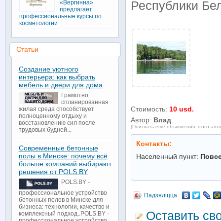
«Вергинна»
Республики Бе
предлагает
профессиональные курсы по
косметологии
Статьи
Создание уютного
интерьера: как выбрать
мебель и двери для дома
Грамотно
спланированная
Стоимость:
10 usd.
жилая среда способствует
полноценному отдыху и
Автор:
Влад
восстановлению сил после
(Поискать ещё объявления этого авт
трудовых будней...
Контакты:
Современные бетонные
полы в Минске: почему всё
Населенный пункт:
Повс
больше компаний выбирают
решения от POLS.BY
POLS.BY -
профессиональное устройство
Падзяліцца
бетонных полов в Минске для
бизнеса: технологии, качество и
Оставить св
комплексный подход..POLS.BY -
профессиональное устройство