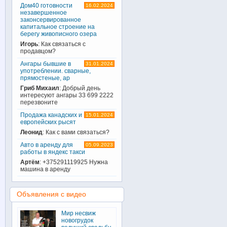
Дом40 готовности
16.02.2024
незавершенное
законсервированное
капитальное строение на
берегу живописного озера
Игорь
: Как связаться с
продавцом?
Ангары бывшие в
31.01.2024
употреблении. сварные,
прямостеные, ар
Гриб Михаил
: Добрый день
интересуют ангары 33 699 2222
перезвоните
Продажа канадских и
15.01.2024
европейских рысят
Леонид
: Как с вами связаться?
Авто в аренду для
05.09.2023
работы в яндекс такси
Артём
: +375291119925 Нужна
машина в аренду
Объявления с видео
Мир несвиж
новогрудок