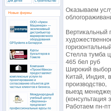
Для детей
Строительство
Оказываем услу
Новые фирмы
облогораживан
ООО «Аркон
Машинери» —
эксклюзивный
Вертикальный п
дистрибьютор
маркировочного
художественно
оборудования
GPSystems в Беларуси.
горизонтальный
Курсы
Стелла тумба ц
бухгалтеров в
Гомеле
465 бел руб
Компания
Широкий выбор 
«ПроектМинск»
предоставляет
Китай, Индия, 
комплексные услуги по
проектированию и
производство,
согласованию объектов для
частных клиентов и бизнеса.
выезд менеджер
Международный
(консультация 
учебный центр
«Вергинна»
предлагает
Работаем пн-пт 
профессиональные курсы по