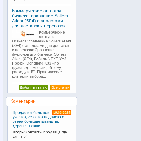
Коммерческие авто для
бизнеса: сравнение Sollers
Atlant (SF4) с аналогами
для доставок и перевозок
Коммерческие
авто для
бизнеса: сравнение Sollers Atlant
(SF4) с аналогами для доставок
и перевозок.Сравнение
фургонов для бизнеса: Sollers
Atlant (SF4), ГАЗель NEXT, УАЗ
Профи, Dongfeng K33 - по
грузоподъёмности, объёму,
расходу и ТО. Практические
критерии выбора...
Добавить статью
Все статьи
Коментарии
Продается большой
16.02.2024
участок, 25 соток недалеко от
озера большие швакшты.
деревня тюкши.
Игорь
: Контакты продавца где
узнать?