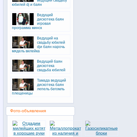
ведущий свадьбу
юбилей dj и баян
Ведущий
дискотека баян
игровая
программа минск
Ведущий на
свадьбу юбилей
djи баян нарочь
мядель вилейка
Ведущий баян
дискотека
свадьба юбилей
Тамада ведущий
дискотека баян
лепель бегомль
плещеницы
Фото-объявления