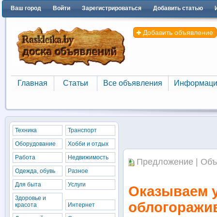
Ваш город
Войти
Зарегистрироваться
Добавить статью
Добавить объявление
Главная
Статьи
Все объявления
Информаци
Главная
Статьи
Все объявления
Информаци
Техника
Транспорт
Оборудование
Хобби и отдых
Работа
Недвижимость
Предложение | Объ
Одежда, обувь
Разное
Для быта
Услуги
Оказываем у
Здоровье и
облогоражи
красота
Интернет