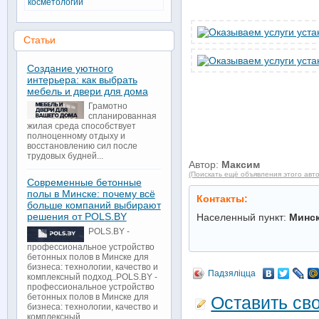
косметологии
Статьи
Создание уютного
интерьера: как выбрать
мебель и двери для дома
Грамотно
спланированная
жилая среда способствует
полноценному отдыху и
восстановлению сил после
трудовых будней...
Автор:
Максим
(Поискать ещё объявления этого авт
Современные бетонные
полы в Минске: почему всё
Контакты:
больше компаний выбирают
решения от POLS.BY
Населенный пункт:
Минс
POLS.BY -
профессиональное устройство
бетонных полов в Минске для
бизнеса: технологии, качество и
Падзяліцца
комплексный подход..POLS.BY -
профессиональное устройство
бетонных полов в Минске для
Оставить св
бизнеса: технологии, качество и
комплексный