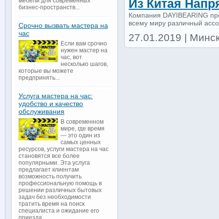
Из Китая Напр
мебели для современных
бизнес-пространств...
Компания DAYIBEARING пре
всему миру различный ассо
Срочно вызвать мастера на
час
27.01.2019 | Минс
Если вам срочно
нужен мастер на
час, вот
несколько шагов,
которые вы можете
предпринять...
Услуга мастера на час:
удобство и качество
обслуживания
В современном
мире, где время
— это один из
самых ценных
ресурсов, услуги мастера на час
становятся все более
популярными. Эта услуга
предлагает клиентам
возможность получить
профессиональную помощь в
решении различных бытовых
задач без необходимости
тратить время на поиск
специалиста и ожидание его
приезда...