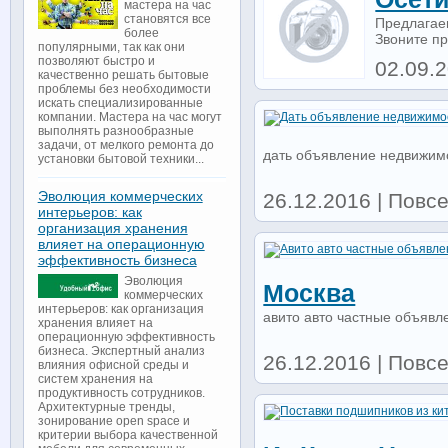
мастера на час
становятся все
Предлагаем
более
Звоните пр
популярными, так как они
позволяют быстро и
02.09.2
качественно решать бытовые
проблемы без необходимости
искать специализированные
компании. Мастера на час могут
выполнять разнообразные
задачи, от мелкого ремонта до
дать объявление недвижим
установки бытовой техники...
Эволюция коммерческих
26.12.2016 | Повс
интерьеров: как
организация хранения
влияет на операционную
эффективность бизнеса
Эволюция
Москва
коммерческих
интерьеров: как организация
авито авто частные объявл
хранения влияет на
операционную эффективность
бизнеса. Экспертный анализ
26.12.2016 | Повс
влияния офисной среды и
систем хранения на
продуктивность сотрудников.
Архитектурные тренды,
зонирование open space и
критерии выбора качественной