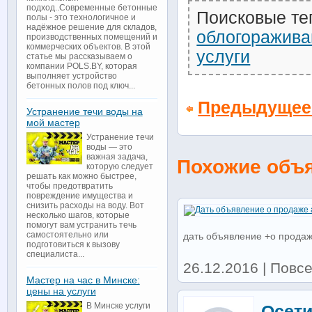
подход..Современные бетонные
Поисковые те
полы - это технологичное и
надёжное решение для складов,
облогоражива
производственных помещений и
коммерческих объектов. В этой
услуги
статье мы рассказываем о
компании POLS.BY, которая
выполняет устройство
бетонных полов под ключ...
Предыдущее
Устранение течи воды на
мой мастер
Устранение течи
воды — это
важная задача,
Похожие объ
которую следует
решать как можно быстрее,
чтобы предотвратить
повреждение имущества и
снизить расходы на воду. Вот
несколько шагов, которые
помогут вам устранить течь
самостоятельно или
дать объявление +о продаж
подготовиться к вызову
специалиста...
26.12.2016 | Повс
Мастер на час в Минске:
цены на услуги
В Минске услуги
Осети