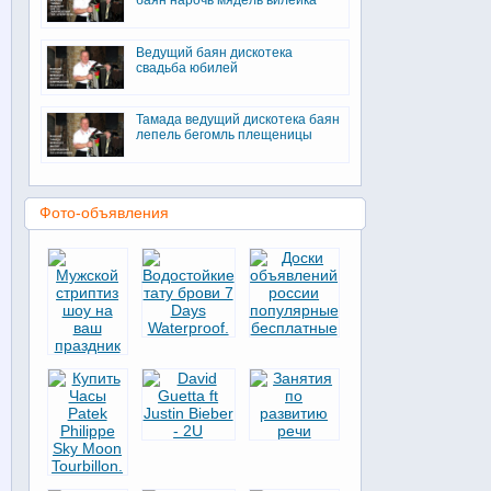
баян нарочь мядель вилейка
Ведущий баян дискотека
свадьба юбилей
Тамада ведущий дискотека баян
лепель бегомль плещеницы
Фото-объявления