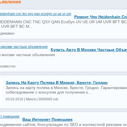
ъявления
Ремонт Чпу Heidenhain Cn
HEIDENHAIN CNC TNC QSY QAN EcoDyn UV UE UR UM UVR BFT BC
UVR BFT BC M...
адикавказ
Купить Авто В Москве Частные Объя
+в москве частные объявления
всеместно
Запись На Карту Поляка В Минске, Бресте, Гродно
Запись на карту поляка в Минске, Бресте, Гродно. Гарантиров
собеседование с консулом для получения к...
03.03.2016 | Минск | 3600000 rub.
Ваш Интернет Помощник
родвижение сайтов. Консультации по SEO и контекстной рекламе о