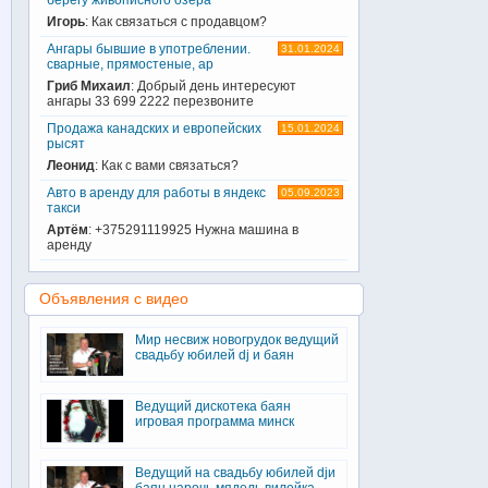
Игорь
: Как связаться с продавцом?
Ангары бывшие в употреблении.
31.01.2024
сварные, прямостеные, ар
Гриб Михаил
: Добрый день интересуют
ангары 33 699 2222 перезвоните
Продажа канадских и европейских
15.01.2024
рысят
Леонид
: Как с вами связаться?
Авто в аренду для работы в яндекс
05.09.2023
такси
Артём
: +375291119925 Нужна машина в
аренду
Объявления с видео
Мир несвиж новогрудок ведущий
свадьбу юбилей dj и баян
Ведущий дискотека баян
игровая программа минск
Ведущий на свадьбу юбилей djи