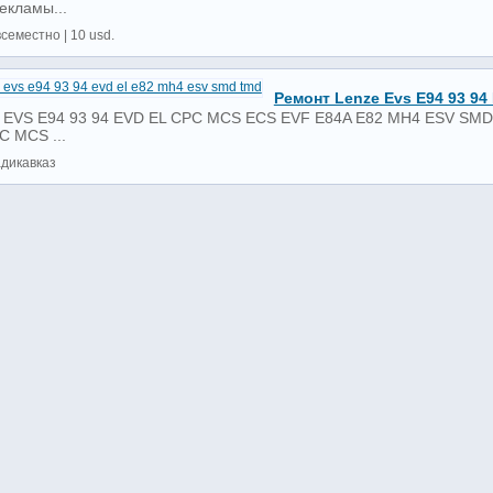
екламы...
всеместно | 10 usd.
Ремонт Lenze Evs E94 93 94
 EVS E94 93 94 EVD EL CPC MCS ECS EVF E84A E82 MH4 ESV SMD 
C MCS ...
адикавказ