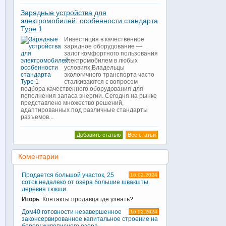
Зарядные устройства для
электромобилей: особенности стандарта
Type 1
Инвестиция в качественное
зарядное оборудование —
залог комфортного пользования
электромобилем в любых
условиях.Владельцы
экологичного транспорта часто
сталкиваются с вопросом
подбора качественного оборудования для
пополнения запаса энергии. Сегодня на рынке
представлено множество решений,
адаптированных под различные стандарты
разъемов...
Добавить статью
Все статьи
Коментарии
Продается большой участок, 25
16.02.2024
соток недалеко от озера большие швакшты.
деревня тюкши.
Игорь
: Контакты продавца где узнать?
Дом40 готовности незавершенное
16.02.2024
законсервированное капитальное строение на
берегу живописного озера