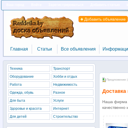
Ваш город
Войти
Зарегистрироваться
Добавить статью
Добавить объявление
Главная
Статьи
Все объявления
Информаци
Главная
Статьи
Все объявления
Информаци
Техника
Транспорт
Оборудование
Хобби и отдых
Предложение |
Работа
Недвижимость
Доставка 
Одежда, обувь
Разное
Для быта
Услуги
Наша фирма п
качественно 
Здоровье и красота
Интернет
Для детей
Строительство