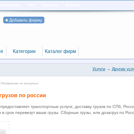
Информеры
Rss
Контакты
Блокнот
Добавить фирму
я
Категории
Каталог фирм
я
Категории
Каталог фирм
Услуги
→
Другие усл
 Объявление не актуально
грузов по россии
редоставляет транспортные услуги, доставку грузов по СПб, Росс
и в срок перевезут ваши грузы. Сборные грузы, или дозагруз по Рос