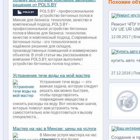
Похожие об
решения от POLS.BY
POLS.BY - профессиональное
устройство бетонных полов в
Минске для бизнеса: технологии, качество и
Ремонт ЧПУ 
комплексный подход..POLS.BY -
профессиональное устройство бетонных
UV UE UR UM 
полов в Минске для бизнеса: технологии,
12.08.2017 | Вл
качество и комплексный подход..Современные
бетонные полы - это технологичное и
надёжное решение для складов,
производственных помещений и коммерческих
объектов. В этой статье мы рассказываем о
компании POLS.BY, которая выполняет
купить авто 
устройство бетонных полов под ключ...
27.12.2016 | По
Устранение течи воды на мой мастер
Устранение течи воды — это
важная задача, которую следует
решать как можно быстрее,
чтобы предотвратить
повреждение имущества и
снизить расходы на воду. Вот несколько шагов,
которые помогут вам устранить течь
самостоятельно или подготовиться к вызову
специалиста...
Мастер на час в Минске: цены на услуги
В Минске услуги мастера на час
Cоздание и п
становятся все более