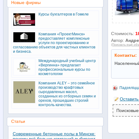
Новые фирмы
Курсы бухгалтеров в Гомеле
Стоимость:
1
Компания «ПроектМинск»
предоставляет комплексные
Автор:
Андре
услуги по проектированию и
(Поискать ещё объ
согласованию объектов для частных клиентов
и бизнеса.
Контакты:
Международный учебный центр
Населенный
«Вергинна» предлагает
профессиональные курсы по
косметологии
Компания ALEY – это семейное
производство крафтовых
Падзяліцц
сыродавленых масел,
созданных из отборных семян и
Оставить
орехов, прошедших строгий
контроль качества.
Поисковые
Статьи
Современные бетонные полы в Минске:
почему всё больше компаний выбирают