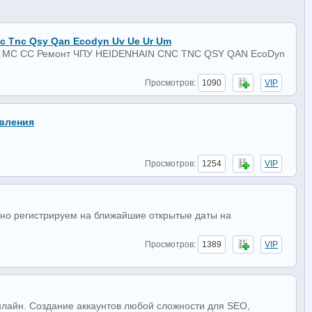
c Tnc Qsy Qan Ecodyn Uv Ue Ur Um
 MC CC Ремонт ЧПУ HEIDENHAIN CNC TNC QSY QAN EcoDyn
Просмотров:
1090
VIP
вления
Просмотров:
1254
VIP
анно регистрируем на ближайшие открытые даты на
Просмотров:
1389
VIP
нлайн. Создание аккаунтов любой сложности для SEO,