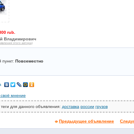
800 rub.
й Владимирович
явления этого автора)
 пункт:
Повсеместно
а
 своё мнение
 теги для данного объявления:
доставка
россии
грузов
Предыдущее объявление
Следу