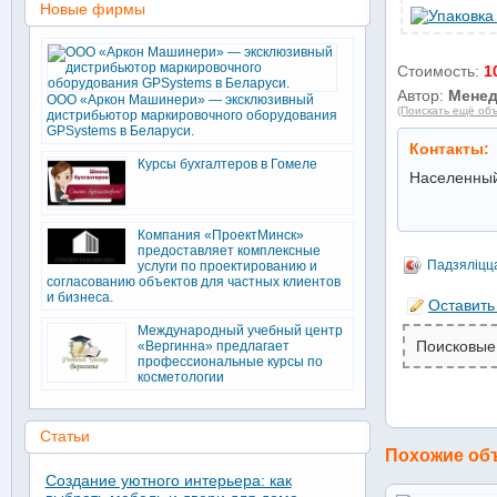
Новые фирмы
Стоимость:
1
Автор:
Мене
ООО «Аркон Машинери» — эксклюзивный
(Поискать ещё объ
дистрибьютор маркировочного оборудования
GPSystems в Беларуси.
Контакты:
Курсы бухгалтеров в Гомеле
Населенный
Компания «ПроектМинск»
предоставляет комплексные
Падзяліцц
услуги по проектированию и
согласованию объектов для частных клиентов
и бизнеса.
Оставить
Международный учебный центр
Поисковые
«Вергинна» предлагает
профессиональные курсы по
косметологии
Статьи
Похожие об
Создание уютного интерьера: как