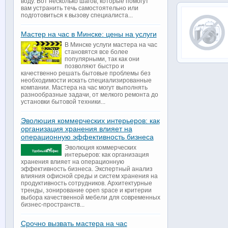
воду. Вот несколько шагов, которые помогут
вам устранить течь самостоятельно или
подготовиться к вызову специалиста...
Мастер на час в Минске: цены на услуги
В Минске услуги мастера на час
становятся все более
популярными, так как они
позволяют быстро и
качественно решать бытовые проблемы без
необходимости искать специализированные
компании. Мастера на час могут выполнять
разнообразные задачи, от мелкого ремонта до
установки бытовой техники...
Эволюция коммерческих интерьеров: как
организация хранения влияет на
операционную эффективность бизнеса
Эволюция коммерческих
интерьеров: как организация
хранения влияет на операционную
эффективность бизнеса. Экспертный анализ
влияния офисной среды и систем хранения на
продуктивность сотрудников. Архитектурные
тренды, зонирование open space и критерии
выбора качественной мебели для современных
бизнес-пространств...
Срочно вызвать мастера на час