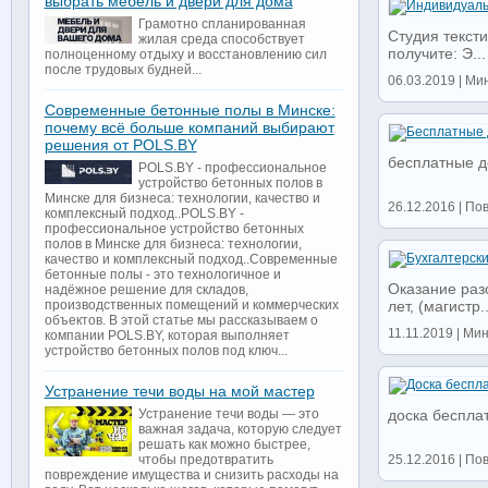
выбрать мебель и двери для дома
Грамотно спланированная
Студия текст
жилая среда способствует
получите: Э...
полноценному отдыху и восстановлению сил
после трудовых будней...
06.03.2019 | Мин
Современные бетонные полы в Минске:
почему всё больше компаний выбирают
решения от POLS.BY
бесплатные д
POLS.BY - профессиональное
устройство бетонных полов в
Минске для бизнеса: технологии, качество и
26.12.2016 | По
комплексный подход..POLS.BY -
профессиональное устройство бетонных
полов в Минске для бизнеса: технологии,
качество и комплексный подход..Современные
бетонные полы - это технологичное и
Оказание раз
надёжное решение для складов,
производственных помещений и коммерческих
лет, (магистр..
объектов. В этой статье мы рассказываем о
11.11.2019 | Ми
компании POLS.BY, которая выполняет
устройство бетонных полов под ключ...
Устранение течи воды на мой мастер
Устранение течи воды — это
доска беспла
важная задача, которую следует
решать как можно быстрее,
чтобы предотвратить
25.12.2016 | По
повреждение имущества и снизить расходы на