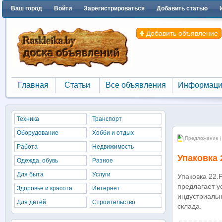
Ваш город
Войти
Зарегистрироваться
Добавить статью
Добавить объявление
Главная
Статьи
Все объявления
Информаци
Главная
Статьи
Все объявления
Информаци
Техника
Транспорт
Оборудование
Хобби и отдых
Предложение |
Работа
Недвижимость
Упаковка 
Одежда, обувь
Разное
Для быта
Услуги
Упаковка 22.
предлагает у
Здоровье и красота
Интернет
индустриальн
Для детей
Строительство
склада.