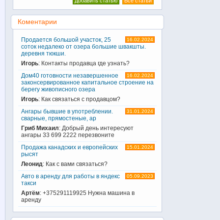
Добавить статью
Все статьи
Коментарии
Продается большой участок, 25
16.02.2024
соток недалеко от озера большие швакшты.
деревня тюкши.
Игорь
: Контакты продавца где узнать?
Дом40 готовности незавершенное
16.02.2024
законсервированное капитальное строение на
берегу живописного озера
Игорь
: Как связаться с продавцом?
Ангары бывшие в употреблении.
31.01.2024
сварные, прямостеные, ар
Гриб Михаил
: Добрый день интересуют
ангары 33 699 2222 перезвоните
Продажа канадских и европейских
15.01.2024
рысят
Леонид
: Как с вами связаться?
Авто в аренду для работы в яндекс
05.09.2023
такси
Артём
: +375291119925 Нужна машина в
аренду