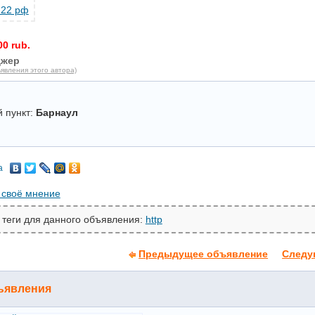
00 rub.
джер
явления этого автора)
 пункт:
Барнаул
а
 своё мнение
 теги для данного объявления:
http
Предыдущее объявление
Следу
ъявления