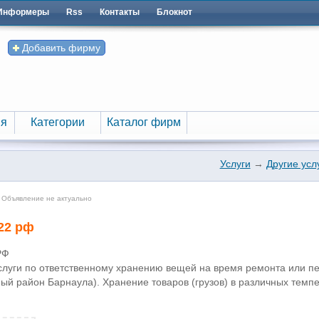
Информеры
Rss
Контакты
Блокнот
Добавить фирму
я
Категории
Каталог фирм
я
Категории
Каталог фирм
Услуги
→
Другие усл
 Объявление не актуально
22 рф
РФ
слуги по ответственному хранению вещей на время ремонта или пе
ый район Барнаула). Хранение товаров (грузов) в различных тем