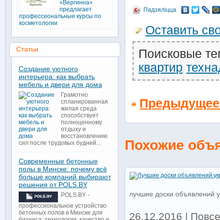
«Вергинна»
предлагает
Падзяліцца
профессиональные курсы по
косметологии
Оставить св
Статьи
Поисковые те
квартир
техна
Создание уютного
интерьера: как выбрать
мебель и двери для дома
Грамотно
Предыдущее
спланированная
жилая среда
способствует
полноценному
отдыху и
восстановлению
Похожие объ
сил после трудовых будней...
Современные бетонные
полы в Минске: почему всё
больше компаний выбирают
решения от POLS.BY
лучшие доски объявлений 
POLS.BY -
профессиональное устройство
бетонных полов в Минске для
26.12.2016 | Повс
бизнеса: технологии, качество и