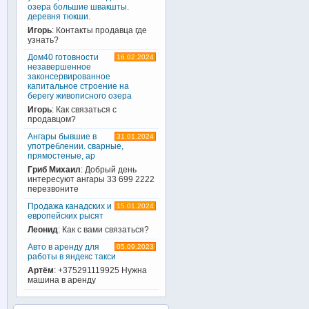
озера большие швакшты.
деревня тюкши.
Игорь
: Контакты продавца где
узнать?
Дом40 готовности
16.02.2024
незавершенное
законсервированное
капитальное строение на
берегу живописного озера
Игорь
: Как связаться с
продавцом?
Ангары бывшие в
31.01.2024
употреблении. сварные,
прямостеные, ар
Гриб Михаил
: Добрый день
интересуют ангары 33 699 2222
перезвоните
Продажа канадских и
15.01.2024
европейских рысят
Леонид
: Как с вами связаться?
Авто в аренду для
05.09.2023
работы в яндекс такси
Артём
: +375291119925 Нужна
машина в аренду