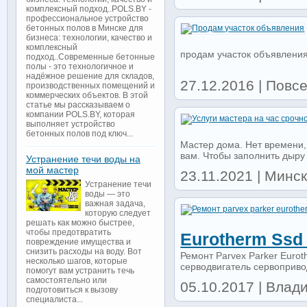
комплексный подход..POLS.BY -
профессиональное устройство
бетонных полов в Минске для
бизнеса: технологии, качество и
комплексный
продам участок объявлени
подход..Современные бетонные
полы - это технологичное и
надёжное решение для складов,
27.12.2016 | Повс
производственных помещений и
коммерческих объектов. В этой
статье мы рассказываем о
компании POLS.BY, которая
выполняет устройство
бетонных полов под ключ...
Мастер дома. Нет времени,
вам. Чтобы заполнить дыру в
Устранение течи воды на
мой мастер
23.11.2021 | Минс
Устранение течи
воды — это
важная задача,
которую следует
решать как можно быстрее,
чтобы предотвратить
Eurotherm Ssd 
повреждение имущества и
снизить расходы на воду. Вот
Ремонт Parvex Parker Eurot
несколько шагов, которые
серводвигатель сервоприво
помогут вам устранить течь
самостоятельно или
05.10.2017 | Влад
подготовиться к вызову
специалиста...