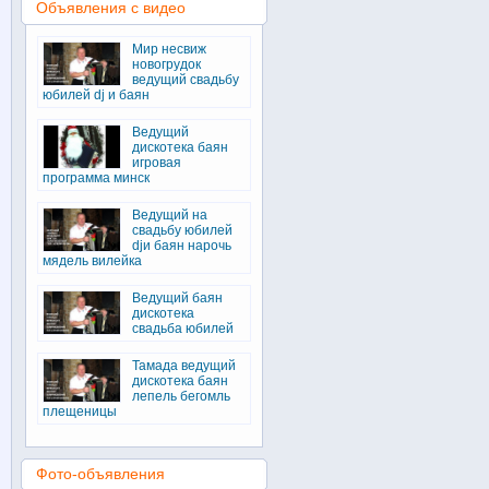
Объявления с видео
Мир несвиж
новогрудок
ведущий свадьбу
юбилей dj и баян
Ведущий
дискотека баян
игровая
программа минск
Ведущий на
свадьбу юбилей
djи баян нарочь
мядель вилейка
Ведущий баян
дискотека
свадьба юбилей
Тамада ведущий
дискотека баян
лепель бегомль
плещеницы
Фото-объявления