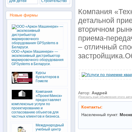
Для детей
Строительство
Компания «Тех
Новые фирмы
детальной прие
вторичном рын
приема-переда
– отличный спо
ООО «Аркон Машинери» —
застройщика.Об
эксклюзивный дистрибьютор
маркировочного оборудования
GPSystems в Беларуси.
Курсы
бухгалтеров в
Гомеле
Компания
Автор:
Андрей
«ПроектМинск»
(Поискать ещё объявления этого авт
предоставляет
комплексные услуги по
Контакты:
проектированию и
согласованию объектов для
Населенный пункт:
Моск
частных клиентов и бизнеса.
Международный
учебный центр