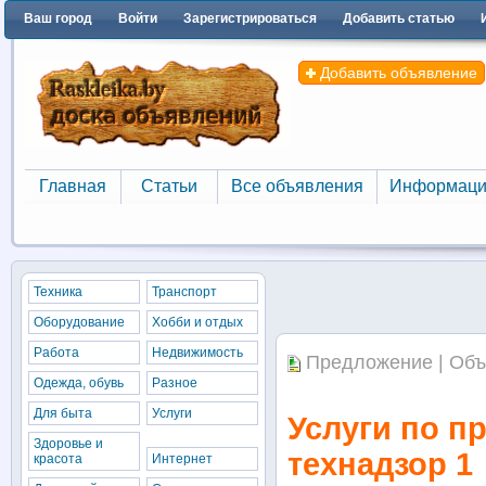
Ваш город
Войти
Зарегистрироваться
Добавить статью
Добавить объявление
Главная
Статьи
Все объявления
Информаци
Главная
Статьи
Все объявления
Информаци
Техника
Транспорт
Оборудование
Хобби и отдых
Работа
Недвижимость
Предложение | Объ
Одежда, обувь
Разное
Для быта
Услуги
Услуги по п
Здоровье и
технадзор 1
красота
Интернет