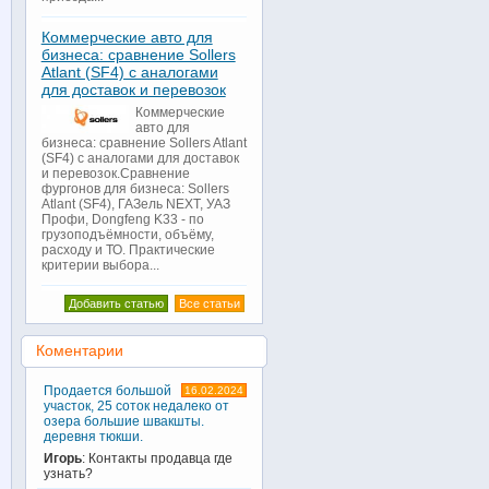
Коммерческие авто для
бизнеса: сравнение Sollers
Atlant (SF4) с аналогами
для доставок и перевозок
Коммерческие
авто для
бизнеса: сравнение Sollers Atlant
(SF4) с аналогами для доставок
и перевозок.Сравнение
фургонов для бизнеса: Sollers
Atlant (SF4), ГАЗель NEXT, УАЗ
Профи, Dongfeng K33 - по
грузоподъёмности, объёму,
расходу и ТО. Практические
критерии выбора...
Добавить статью
Все статьи
Коментарии
Продается большой
16.02.2024
участок, 25 соток недалеко от
озера большие швакшты.
деревня тюкши.
Игорь
: Контакты продавца где
узнать?