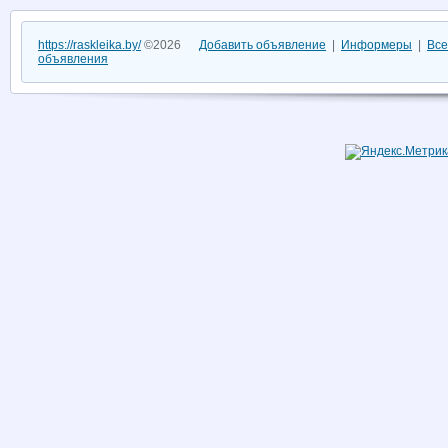
https://raskleika.by/
©2026
Добавить объявление
|
Информеры
|
Все
объявления