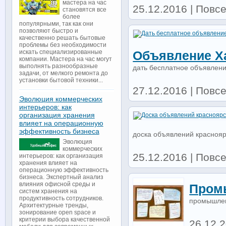
мастера на час
25.12.2016 | Повс
становятся все
более
популярными, так как они
позволяют быстро и
качественно решать бытовые
проблемы без необходимости
искать специализированные
Объявление Ха
компании. Мастера на час могут
выполнять разнообразные
дать бесплатное объявлени
задачи, от мелкого ремонта до
установки бытовой техники...
27.12.2016 | Повс
Эволюция коммерческих
интерьеров: как
организация хранения
влияет на операционную
эффективность бизнеса
доска объявлений краснояр
Эволюция
коммерческих
25.12.2016 | Повс
интерьеров: как организация
хранения влияет на
операционную эффективность
бизнеса. Экспертный анализ
влияния офисной среды и
Пром
систем хранения на
продуктивность сотрудников.
промышлен
Архитектурные тренды,
зонирование open space и
критерии выбора качественной
26.12.