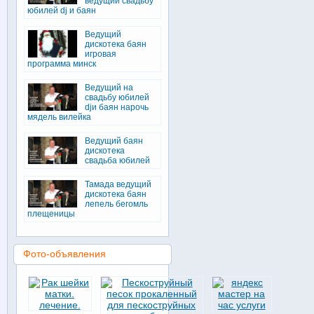
ведущий свадьбу
юбилей dj и баян
Ведущий
дискотека баян
игровая
программа минск
Ведущий на
свадьбу юбилей
djи баян нарочь
мядель вилейка
Ведущий баян
дискотека
свадьба юбилей
Тамада ведущий
дискотека баян
лепель бегомль
плещеницы
Фото-объявления