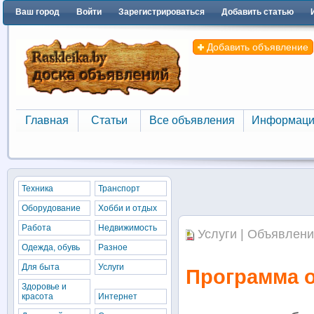
Ваш город
Войти
Зарегистрироваться
Добавить статью
Добавить объявление
Главная
Статьи
Все объявления
Информаци
Главная
Статьи
Все объявления
Информаци
Техника
Транспорт
Оборудование
Хобби и отдых
Работа
Недвижимость
Услуги | Объявлени
Одежда, обувь
Разное
Для быта
Услуги
Программа о
Здоровье и
красота
Интернет