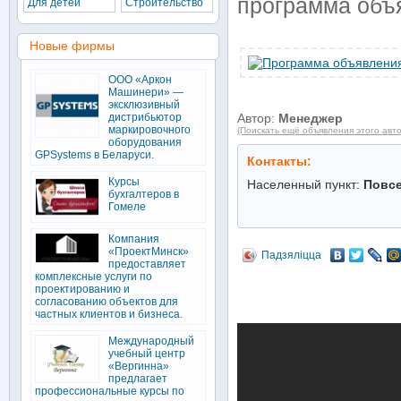
программа объя
Для детей
Строительство
Новые фирмы
ООО «Аркон
Машинери» —
эксклюзивный
дистрибьютор
Автор:
Менеджер
маркировочного
(Поискать ещё объявления этого авт
оборудования
GPSystems в Беларуси.
Контакты:
Курсы
Населенный пункт:
Повс
бухгалтеров в
Гомеле
Компания
«ПроектМинск»
Падзяліцца
предоставляет
комплексные услуги по
проектированию и
согласованию объектов для
частных клиентов и бизнеса.
Международный
учебный центр
«Вергинна»
предлагает
профессиональные курсы по