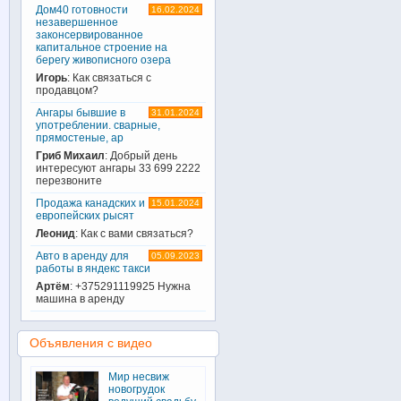
Дом40 готовности
16.02.2024
незавершенное
законсервированное
капитальное строение на
берегу живописного озера
Игорь
: Как связаться с
продавцом?
Ангары бывшие в
31.01.2024
употреблении. сварные,
прямостеные, ар
Гриб Михаил
: Добрый день
интересуют ангары 33 699 2222
перезвоните
Продажа канадских и
15.01.2024
европейских рысят
Леонид
: Как с вами связаться?
Авто в аренду для
05.09.2023
работы в яндекс такси
Артём
: +375291119925 Нужна
машина в аренду
Объявления с видео
Мир несвиж
новогрудок