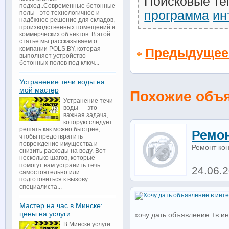
Поисковые те
подход..Современные бетонные
программа
ин
полы - это технологичное и
надёжное решение для складов,
производственных помещений и
коммерческих объектов. В этой
статье мы рассказываем о
компании POLS.BY, которая
Предыдущее
выполняет устройство
бетонных полов под ключ...
Устранение течи воды на
мой мастер
Похожие объ
Устранение течи
воды — это
важная задача,
которую следует
решать как можно быстрее,
Ремон
чтобы предотвратить
повреждение имущества и
Ремонт кон
снизить расходы на воду. Вот
несколько шагов, которые
помогут вам устранить течь
24.06.
самостоятельно или
подготовиться к вызову
специалиста...
Мастер на час в Минске:
цены на услуги
хочу дать объявление +в и
В Минске услуги