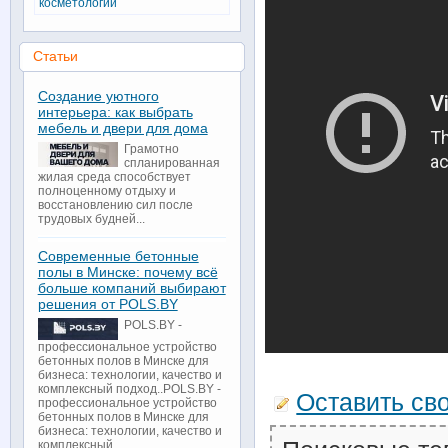
косметологии
Статьи
Создание уютного
интерьера: как выбрать
мебель и двери для дома
Грамотно
спланированная
жилая среда способствует
полноценному отдыху и
восстановлению сил после
трудовых будней...
Современные бетонные
полы в Минске: почему всё
больше компаний выбирают
решения от POLS.BY
POLS.BY -
профессиональное устройство
бетонных полов в Минске для
бизнеса: технологии, качество и
комплексный подход..POLS.BY -
Оставить св
профессиональное устройство
бетонных полов в Минске для
бизнеса: технологии, качество и
комплексный