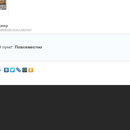
джер
явления этого автора)
 пункт:
Повсеместно
а