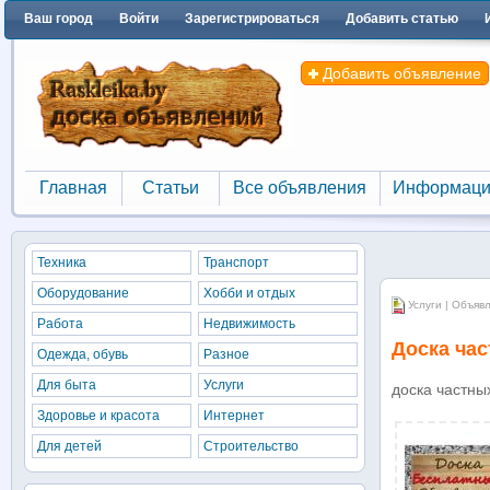
Ваш город
Войти
Зарегистрироваться
Добавить статью
Добавить объявление
Главная
Статьи
Все объявления
Информаци
Главная
Статьи
Все объявления
Информаци
Техника
Транспорт
Оборудование
Хобби и отдых
Услуги | Объяв
Работа
Недвижимость
Доска ча
Одежда, обувь
Разное
Для быта
Услуги
доска частны
Здоровье и красота
Интернет
Для детей
Строительство