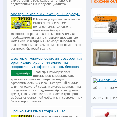
вам устранить течь самостоятельно или
Похожие об
подготовиться к вызову специалиста...
Мастер на час в Минске: цены на услуги
В Минске услуги мастера на час
становятся все более
популярными, так как они
позволяют быстро и
качественно решать бытовые проблемы без
необходимости искать специализированные
компании. Мастера на час могут выполнять
разнообразные задачи, от мелкого ремонта до
установки бытовой техники...
Эволюция коммерческих интерьеров: как
организация хранения влияет на
операционную эффективность бизнеса
Эволюция коммерческих
интерьеров: как организация
хранения влияет на операционную
эффективность бизнеса. Экспертный анализ
влияния офисной среды и систем хранения на
объявление +
продуктивность сотрудников. Архитектурные
тренды, зонирование open space и критерии
выбора качественной мебели для современных
27.12.2016 | По
бизнес-пространств...
Срочно вызвать мастера на час
Если вам срочно нужен мастер