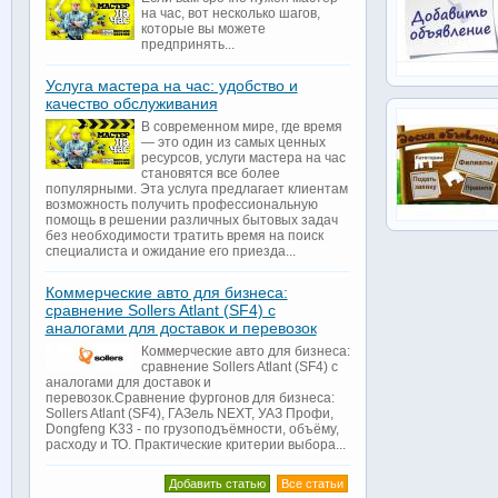
на час, вот несколько шагов,
которые вы можете
предпринять...
Услуга мастера на час: удобство и
качество обслуживания
В современном мире, где время
— это один из самых ценных
ресурсов, услуги мастера на час
становятся все более
популярными. Эта услуга предлагает клиентам
возможность получить профессиональную
помощь в решении различных бытовых задач
без необходимости тратить время на поиск
специалиста и ожидание его приезда...
Коммерческие авто для бизнеса:
сравнение Sollers Atlant (SF4) с
аналогами для доставок и перевозок
Коммерческие авто для бизнеса:
сравнение Sollers Atlant (SF4) с
аналогами для доставок и
перевозок.Сравнение фургонов для бизнеса:
Sollers Atlant (SF4), ГАЗель NEXT, УАЗ Профи,
Dongfeng K33 - по грузоподъёмности, объёму,
расходу и ТО. Практические критерии выбора...
Добавить статью
Все статьи