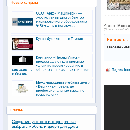
Новые фирмы
ООО «Аркон Машинери» —
эксклюзивный дистрибьютор
маркировочного оборудования
Автор:
Мене
GPSystems в Беларуси.
(Поискать ещё объ
Курсы бухгалтеров в Гомеле
Контакты:
Населенный
Компания «ПроектМинск»
предоставляет комплексные
услуги по проектированию и
согласованию объектов для частных клиентов
Падзяліцц
и бизнеса.
Международный учебный центр
«Вергинна» предлагает
профессиональные курсы по
косметологии
Статьи
Создание уютного интерьера: как
выбрать мебель и двери для дома