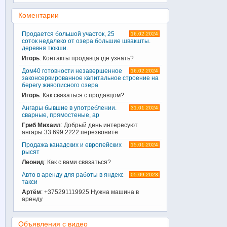
Коментарии
Продается большой участок, 25
16.02.2024
соток недалеко от озера большие швакшты.
деревня тюкши.
Игорь
: Контакты продавца где узнать?
Дом40 готовности незавершенное
16.02.2024
законсервированное капитальное строение на
берегу живописного озера
Игорь
: Как связаться с продавцом?
Ангары бывшие в употреблении.
31.01.2024
сварные, прямостеные, ар
Гриб Михаил
: Добрый день интересуют
ангары 33 699 2222 перезвоните
Продажа канадских и европейских
15.01.2024
рысят
Леонид
: Как с вами связаться?
Авто в аренду для работы в яндекс
05.09.2023
такси
Артём
: +375291119925 Нужна машина в
аренду
Объявления с видео