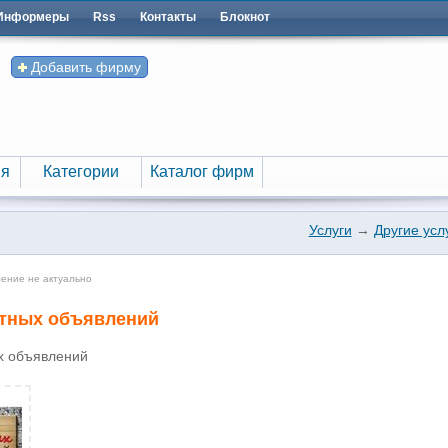
Информеры
Rss
Контакты
Блокнот
Добавить фирму
я
Категории
Каталог фирм
я
Категории
Каталог фирм
Услуги
→
Другие усл
ление не актуально
стных объявлений
х объявлений