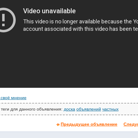
 своё мнение
 теги для данного объявления:
доска
объявлений
частных
Предыдущее объявление
Следу