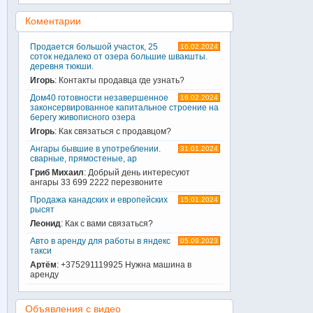
Коментарии
Продается большой участок, 25
16.02.2024
соток недалеко от озера большие швакшты.
деревня тюкши.
Игорь
: Контакты продавца где узнать?
Дом40 готовности незавершенное
16.02.2024
законсервированное капитальное строение на
берегу живописного озера
Игорь
: Как связаться с продавцом?
Ангары бывшие в употреблении.
31.01.2024
сварные, прямостеные, ар
Гриб Михаил
: Добрый день интересуют
ангары 33 699 2222 перезвоните
Продажа канадских и европейских
15.01.2024
рысят
Леонид
: Как с вами связаться?
Авто в аренду для работы в яндекс
05.09.2023
такси
Артём
: +375291119925 Нужна машина в
аренду
Объявления с видео