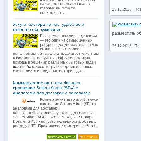
на час, вот несколько шагов,
которые вы можете
25.12.2016 | По
предпринять...
Услуга мастера на час: удобство и
качество обслуживания
разместить о
В современном мире, где время
— это один из самых ценных
ресурсов, услуги мастера на час
26.12.2016 | По
становятся все более
популярными. Эта услуга предлагает клиентам
возможность получить профессиональную
помощь в решении различных бытовых задач
без необходимости тратить время на поиск
специалиста и ожидание его приезда...
Коммерческие авто для бизнеса:
сравнение Sollers Atlant (SF4) с
аналогами для доставок и перевозок
Коммерческие авто для бизнеса:
сравнение Sollers Atlant (SF4) с
аналогами для доставок и
перевозок.Сравнение фургонов для бизнеса:
Sollers Atlant (SF4), ГАЗель NEXT, УАЗ Профи,
Dongfeng K33 - по грузоподъёмности, объёму,
расходу и ТО. Практические критерии выбора...
Добавить статью
Все статьи