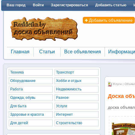
Ваш город
Войти
Зарегистрироваться
Добавить статью
Добавить объявление
Главная
Статьи
Все объявления
Информаци
Главная
Статьи
Все объявления
Информаци
Техника
Транспорт
Оборудование
Хобби и отдых
Услуги | Объяв
Работа
Недвижимость
Доска об
Одежда, обувь
Разное
Для быта
Услуги
доска объявл
Здоровье и красота
Интернет
Для детей
Строительство