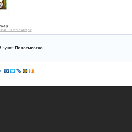
джер
явления этого автора)
 пункт:
Повсеместно
а