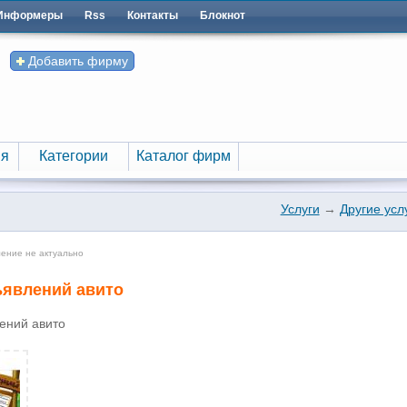
Информеры
Rss
Контакты
Блокнот
Добавить фирму
я
Категории
Каталог фирм
я
Категории
Каталог фирм
Услуги
→
Другие усл
ление не актуально
ъявлений авито
ений авито