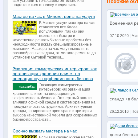
вам устранить течь самостоятельно или
Похожие об
подготовиться к вызову специалиста...
Мастер на час в Минске: цены на услуги
В Минске услуги мастера на час
Временная ре
становятся все более
популярными, так как они
позволяют быстро и
07.10.2020 | Мин
качественно решать бытовые проблемы без
необходимости искать специализированные
компании. Мастера на час могут выполнять
разнообразные задачи, от мелкого ремонта до
установки бытовой техники...
Эволюция коммерческих интерьеров: как
организация хранения влияет на
операционную эффективность бизнеса
Эволюция коммерческих
интерьеров: как организация
хранения влияет на операционную
эффективность бизнеса. Экспертный анализ
сландо +в бе
влияния офисной среды и систем хранения на
продуктивность сотрудников. Архитектурные
тренды, зонирование open space и критерии
26.12.2016 | По
выбора качественной мебели для современных
бизнес-пространств...
Срочно вызвать мастера на час
доски беспла
Если вам срочно нужен мастер