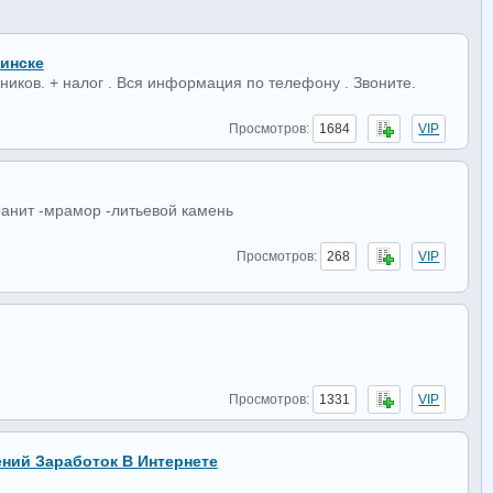
инске
иков. + налог . Вся информация по телефону . Звоните.
Просмотров:
1684
VIP
ранит -мрамор -литьевой камень
Просмотров:
268
VIP
Просмотров:
1331
VIP
ний Заработок В Интернете