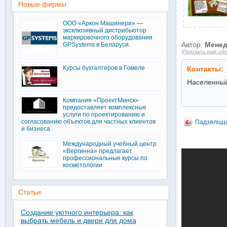
Новые фирмы
ООО «Аркон Машинери» —
эксклюзивный дистрибьютор
маркировочного оборудования
Автор:
Мене
GPSystems в Беларуси.
(Поискать ещё объ
Курсы бухгалтеров в Гомеле
Контакты:
Населенный
Компания «ПроектМинск»
предоставляет комплексные
услуги по проектированию и
согласованию объектов для частных клиентов
Падзяліцц
и бизнеса.
Международный учебный центр
«Вергинна» предлагает
профессиональные курсы по
косметологии
Статьи
Создание уютного интерьера: как
выбрать мебель и двери для дома