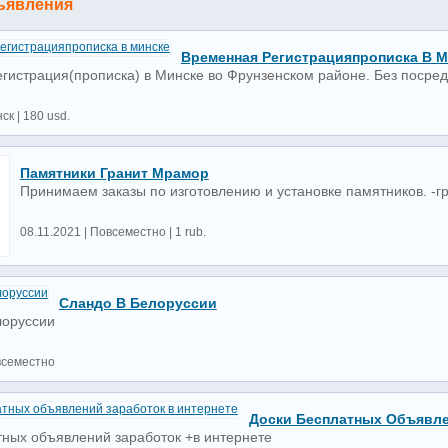
ъявления
Временная Регистрацияпрописка В М
гистрация(прописка) в Минске во Фрунзенском районе. Без посредн
ск | 180 usd.
Памятники Гранит Мрамор
Принимаем заказы по изготовлению и установке памятников. -г
08.11.2021 | Повсеместно | 1 rub.
Сландо В Белоруссии
лоруссии
всеместно
Доски Бесплатных Объявле
тных объявлений заработок +в интернете