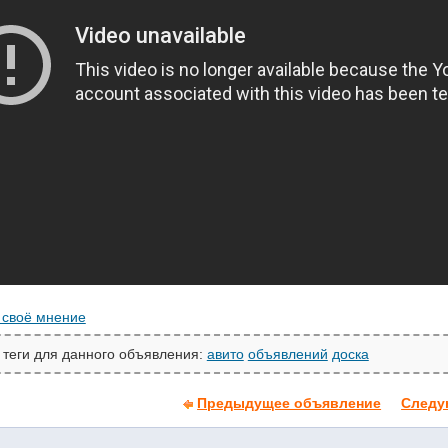
 своё мнение
 теги для данного объявления:
авито
объявлений
доска
Предыдущее объявление
Следу