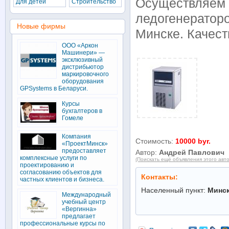
Осуществляем
Для детей
Строительство
ледогенераторо
Новые фирмы
Минске. Качест
ООО «Аркон
Машинери» —
эксклюзивный
дистрибьютор
маркировочного
оборудования
GPSystems в Беларуси.
Курсы
бухгалтеров в
Гомеле
Компания
Стоимость:
10000 byr.
«ПроектМинск»
предоставляет
Автор:
Андрей Павлович
комплексные услуги по
(Поискать ещё объявления этого авт
проектированию и
согласованию объектов для
Контакты:
частных клиентов и бизнеса.
Населенный пункт:
Минс
Международный
учебный центр
«Вергинна»
предлагает
профессиональные курсы по