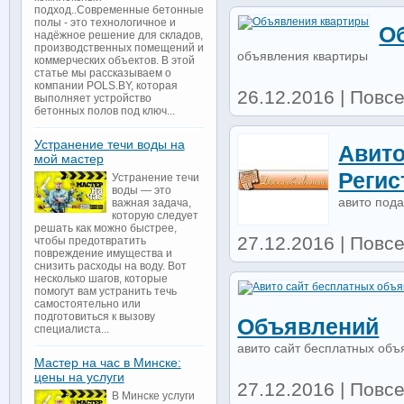
подход..Современные бетонные
полы - это технологичное и
О
надёжное решение для складов,
производственных помещений и
объявления квартиры
коммерческих объектов. В этой
статье мы рассказываем о
компании POLS.BY, которая
26.12.2016 | Повс
выполняет устройство
бетонных полов под ключ...
Устранение течи воды на
Авито
мой мастер
Регис
Устранение течи
воды — это
авито пода
важная задача,
которую следует
решать как можно быстрее,
27.12.2016 | Повс
чтобы предотвратить
повреждение имущества и
снизить расходы на воду. Вот
несколько шагов, которые
помогут вам устранить течь
самостоятельно или
подготовиться к вызову
Объявлений
специалиста...
авито сайт бесплатных объ
Мастер на час в Минске:
цены на услуги
27.12.2016 | Повс
В Минске услуги