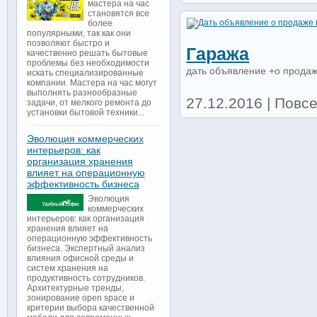
мастера на час
становятся все
более
популярными, так как они
позволяют быстро и
Гаража
качественно решать бытовые
проблемы без необходимости
дать объявление +о прода
искать специализированные
компании. Мастера на час могут
выполнять разнообразные
27.12.2016 | Повс
задачи, от мелкого ремонта до
установки бытовой техники...
Эволюция коммерческих
интерьеров: как
организация хранения
влияет на операционную
эффективность бизнеса
Эволюция
коммерческих
интерьеров: как организация
хранения влияет на
операционную эффективность
бизнеса. Экспертный анализ
влияния офисной среды и
систем хранения на
продуктивность сотрудников.
Архитектурные тренды,
зонирование open space и
критерии выбора качественной