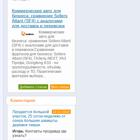
Коммерческие авто для
бизнеса: сравнение Sollers
Atlant (SF4) с аналогами
для доставок и перевозок
Коммерческие
авто для
бизнеса: сравнение Sollers Atlant
(SF4) с аналогами для доставок
и перевозок.Сравнение
фургонов для бизнеса: Sollers
Atlant (SF4), ГАЗель NEXT, УАЗ
Профи, Dongfeng K33 - по
грузоподъёмности, объёму,
расходу и ТО. Практические
критерии выбора...
Добавить статью
Все статьи
Коментарии
Продается большой
16.02.2024
участок, 25 соток недалеко от
озера большие швакшты.
деревня тюкши.
Игорь
: Контакты продавца где
узнать?