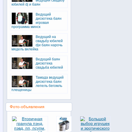
ведущий свадьбу
юбилей dj и баян
Ведущий
дискотека баян
игровая
программа минск
Ведущий на
свадьбу юбилей
djи баян нарочь
мядель вилейка
Ведущий баян
дискотека
свадьба юбилей
Тамада ведущий
дискотека баян
лепель бегомль
плещеницы
Фото-объявления