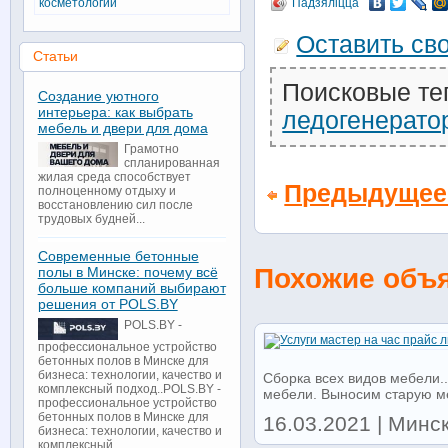
косметологии
Падзяліцца
Оставить св
Статьи
Поисковые те
Создание уютного
интерьера: как выбрать
ледогенерато
мебель и двери для дома
Грамотно
спланированная
жилая среда способствует
Предыдущее
полноценному отдыху и
восстановлению сил после
трудовых будней...
Современные бетонные
Похожие объ
полы в Минске: почему всё
больше компаний выбирают
решения от POLS.BY
POLS.BY -
профессиональное устройство
бетонных полов в Минске для
бизнеса: технологии, качество и
Сборка всех видов мебели.
комплексный подход..POLS.BY -
мебели. Выносим старую ме
профессиональное устройство
бетонных полов в Минске для
16.03.2021 | Минс
бизнеса: технологии, качество и
комплексный