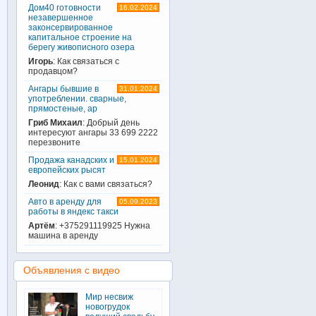
Дом40 готовности
16.02.2024
незавершенное
законсервированное
капитальное строение на
берегу живописного озера
Игорь
: Как связаться с
продавцом?
Ангары бывшие в
31.01.2024
употреблении. сварные,
прямостеные, ар
Гриб Михаил
: Добрый день
интересуют ангары 33 699 2222
перезвоните
Продажа канадских и
15.01.2024
европейских рысят
Леонид
: Как с вами связаться?
Авто в аренду для
05.09.2023
работы в яндекс такси
Артём
: +375291119925 Нужна
машина в аренду
Объявления с видео
Мир несвиж
новогрудок