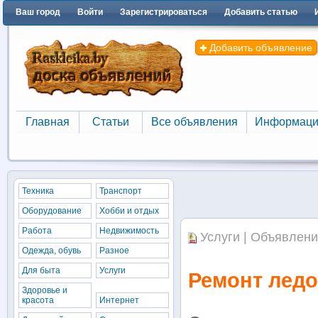
Ваш город
Войти
Зарегистрироваться
Добавить статью
Добавить объявление
Главная
Статьи
Все объявления
Информаци
Главная
Статьи
Все объявления
Информаци
Техника
Транспорт
Оборудование
Хобби и отдых
Работа
Недвижимость
Услуги | Объявлени
Одежда, обувь
Разное
Для быта
Услуги
Ремонт ледо
Здоровье и
красота
Интернет