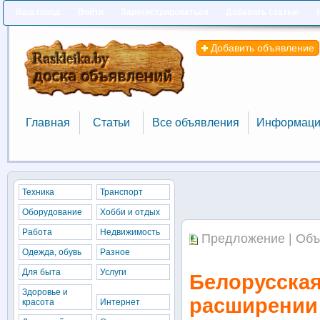
Ваш город
Войти
Зарегистрироваться
Добавить статью
Добавить объявление
Главная
Статьи
Все объявления
Информаци
Главная
Статьи
Все объявления
Информаци
Техника
Транспорт
Оборудование
Хобби и отдых
Работа
Недвижимость
Предложение | Объ
Одежда, обувь
Разное
Для быта
Услуги
Белорусская
Здоровье и
расширении
красота
Интернет