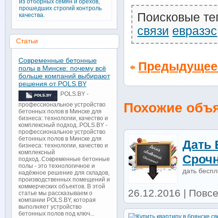
из отборных семян и орехов,
прошедших строгий контроль
Поисковые те
качества.
связи
евразэс
Статьи
Современные бетонные
Предыдущее
полы в Минске: почему всё
больше компаний выбирают
решения от POLS.BY
POLS.BY -
Похожие объ
профессиональное устройство
бетонных полов в Минске для
бизнеса: технологии, качество и
комплексный подход..POLS.BY -
профессиональное устройство
бетонных полов в Минске для
Дать 
бизнеса: технологии, качество и
комплексный
Сроч
подход..Современные бетонные
полы - это технологичное и
дать бесп
надёжное решение для складов,
производственных помещений и
коммерческих объектов. В этой
26.12.2016 | Повс
статье мы рассказываем о
компании POLS.BY, которая
выполняет устройство
бетонных полов под ключ...