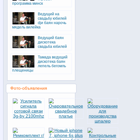
программа минск
Ведущий на
свадьбу юбилей
djи баян нарочь
мядель вилейка
Ведущий баян
дискотека
свадьба юбилей
Тамада ведущий
дискотека баян
лепель бегомль
плещеницы
Фото-объявления