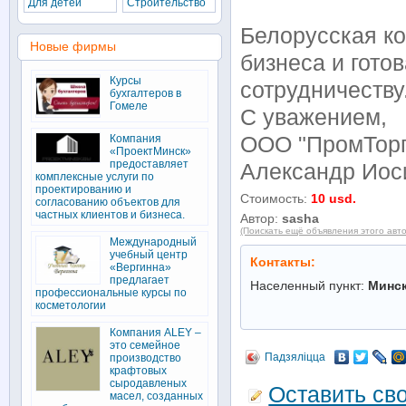
Для детей
Строительство
Белорусская к
Новые фирмы
бизнеса и гото
Курсы
сотрудничеству
бухгалтеров в
Гомеле
С уважением,
Компания
ООО "ПромТор
«ПроектМинск»
предоставляет
Александр Ио
комплексные услуги по
проектированию и
Стоимость:
10 usd.
согласованию объектов для
частных клиентов и бизнеса.
Автор:
sasha
(Поискать ещё объявления этого авт
Международный
учебный центр
Контакты:
«Вергинна»
предлагает
Населенный пункт:
Минс
профессиональные курсы по
косметологии
Компания ALEY –
это семейное
Падзяліцца
производство
крафтовых
сыродавленых
Оставить св
масел, созданных