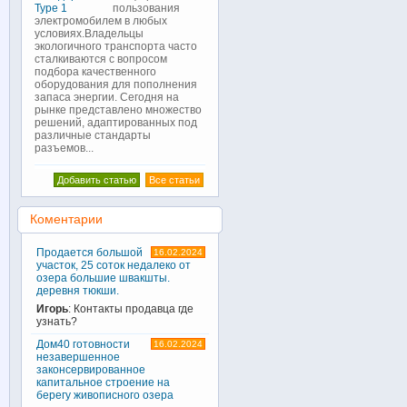
пользования
электромобилем в любых
условиях.Владельцы
экологичного транспорта часто
сталкиваются с вопросом
подбора качественного
оборудования для пополнения
запаса энергии. Сегодня на
рынке представлено множество
решений, адаптированных под
различные стандарты
разъемов...
Добавить статью
Все статьи
Коментарии
Продается большой
16.02.2024
участок, 25 соток недалеко от
озера большие швакшты.
деревня тюкши.
Игорь
: Контакты продавца где
узнать?
Дом40 готовности
16.02.2024
незавершенное
законсервированное
капитальное строение на
берегу живописного озера