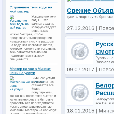
Устранение течи воды на
Свежие Объяв
мой мастер
купить квартиру +в брянск
Устранение течи
воды — это
важная задача,
27.12.2016 | Повс
которую следует
решать как
можно быстрее, чтобы
предотвратить повреждение
имущества и снизить расходы
Русск
на воду. Вот несколько шагов,
которые помогут вам устранить
Смотр
течь самостоятельно или
подготовиться к вызову
Русских не
специалиста...
Russians o
09.07.2017 | Повс
Мастер на час в Минске:
цены на услуги
В Минске услуги
мастера на час
Белор
становятся все
более
Расш
популярными,
так как они позволяют быстро и
Белорусск
качественно решать бытовые
все Ваши п
проблемы без необходимости
искать специализированные
18.01.2015 | Минск
компании. Мастера на час могут
выполнять разнообразные