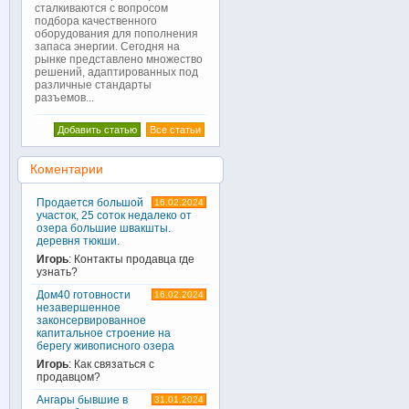
сталкиваются с вопросом
подбора качественного
оборудования для пополнения
запаса энергии. Сегодня на
рынке представлено множество
решений, адаптированных под
различные стандарты
разъемов...
Добавить статью
Все статьи
Коментарии
Продается большой
16.02.2024
участок, 25 соток недалеко от
озера большие швакшты.
деревня тюкши.
Игорь
: Контакты продавца где
узнать?
Дом40 готовности
16.02.2024
незавершенное
законсервированное
капитальное строение на
берегу живописного озера
Игорь
: Как связаться с
продавцом?
Ангары бывшие в
31.01.2024