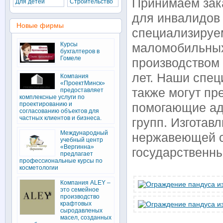
Принимаем зак
Для детей
Строительство
для инвалидов 
Новые фирмы
специализируем
Курсы
маломобильных
бухгалтеров в
Гомеле
производством 
лет. Наши спец
Компания
«ПроектМинск»
также могут пр
предоставляет
комплексные услуги по
проектированию и
помогающие ад
согласованию объектов для
частных клиентов и бизнеса.
групп. Изготав
Международный
нержавеющей ст
учебный центр
«Вергинна»
государственн
предлагает
профессиональные курсы по
косметологии
Компания ALEY –
это семейное
производство
крафтовых
сыродавленых
масел, созданных