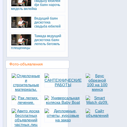
свадьбу юбилей
djи баян нарочь
мядель вилейка
Ведущий баян
дискотека
свадьба юбилей
Тамада ведущий
дискотека баян
лепель бегомль
плещеницы
Фото-объявления