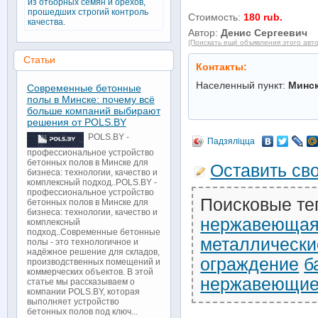
из отборных семян и орехов,
прошедших строгий контроль
Стоимость:
180 rub.
качества.
Автор:
Денис Сергеевич
(Поискать ещё объявления этого авт
Статьи
Контакты:
Населенный пункт:
Минс
Современные бетонные
полы в Минске: почему всё
больше компаний выбирают
решения от POLS.BY
POLS.BY -
Падзяліцца
профессиональное устройство
бетонных полов в Минске для
Оставить св
бизнеса: технологии, качество и
комплексный подход..POLS.BY -
профессиональное устройство
Поисковые те
бетонных полов в Минске для
бизнеса: технологии, качество и
нержавеюща
комплексный
подход..Современные бетонные
металлически
полы - это технологичное и
надёжное решение для складов,
ограждение
б
производственных помещений и
коммерческих объектов. В этой
нержавеющи
статье мы рассказываем о
компании POLS.BY, которая
выполняет устройство
бетонных полов под ключ...