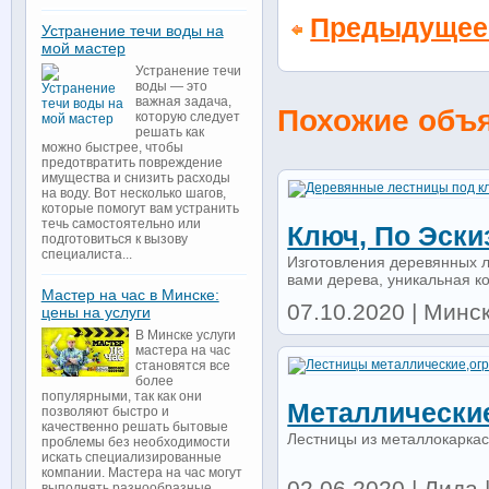
Предыдущее
Устранение течи воды на
мой мастер
Устранение течи
воды — это
важная задача,
Похожие объ
которую следует
решать как
можно быстрее, чтобы
предотвратить повреждение
имущества и снизить расходы
на воду. Вот несколько шагов,
которые помогут вам устранить
течь самостоятельно или
Ключ, По Эски
подготовиться к вызову
специалиста...
Изготовления деревянных л
вами дерева, уникальная ко
Мастер на час в Минске:
07.10.2020 | Минс
цены на услуги
В Минске услуги
мастера на час
становятся все
более
популярными, так как они
Металлически
позволяют быстро и
качественно решать бытовые
Лестницы из металлокаркас
проблемы без необходимости
искать специализированные
компании. Мастера на час могут
02.06.2020 | Лида |
выполнять разнообразные