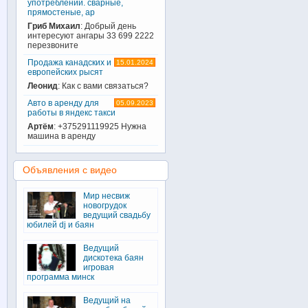
употреблении. сварные,
прямостеные, ар
Гриб Михаил
: Добрый день
интересуют ангары 33 699 2222
перезвоните
Продажа канадских и
15.01.2024
европейских рысят
Леонид
: Как с вами связаться?
Авто в аренду для
05.09.2023
работы в яндекс такси
Артём
: +375291119925 Нужна
машина в аренду
Объявления с видео
Мир несвиж
новогрудок
ведущий свадьбу
юбилей dj и баян
Ведущий
дискотека баян
игровая
программа минск
Ведущий на