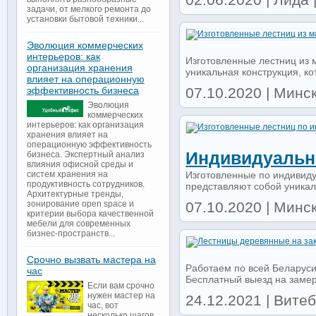
задачи, от мелкого ремонта до
установки бытовой техники...
Эволюция коммерческих
интерьеров: как
Изготовленные лестниц из 
организация хранения
уникальная конструкция, ко
влияет на операционную
07.10.2020 | Минс
эффективность бизнеса
Эволюция
коммерческих
интерьеров: как организация
хранения влияет на
операционную эффективность
Индивидуальн
бизнеса. Экспертный анализ
влияния офисной среды и
Изготовленные по индивиду
систем хранения на
продуктивность сотрудников.
представляют собой уникаль
Архитектурные тренды,
07.10.2020 | Минс
зонирование open space и
критерии выбора качественной
мебели для современных
бизнес-пространств...
Срочно вызвать мастера на
Работаем по всей Беларуси
час
Бесплатный выезд на замер
Если вам срочно
нужен мастер на
24.12.2021 | Витеб
час, вот
несколько шагов,