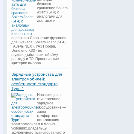
бизнеса:
сравнение Sollers
Atlant (SF4) с
аналогами для
доставок и
перевозок.Сравнение фургонов
для бизнеса: Sollers Atlant (SF4),
ГАЗель NEXT, УАЗ Профи,
Dongfeng K33 - по
грузоподъёмности, объёму,
расходу и ТО. Практические
критерии выбора...
Зарядные устройства для
электромобилей:
особенности стандарта
Type 1
Инвестиция в
качественное
зарядное
оборудование —
залог
комфортного
пользования
электромобилем в любых
условиях.Владельцы
экологичного транспорта часто