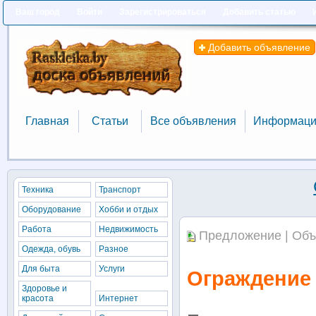
Ваш город
Войти
Зарегистрироваться
Добавить статью
Добавить объявление
Главная
Статьи
Все объявления
Информаци
Главная
Статьи
Все объявления
Информаци
Техника
Транспорт
Оборудование
Хобби и отдых
Работа
Недвижимость
Предложение | Объ
Одежда, обувь
Разное
Для быта
Услуги
Ограждение 
Здоровье и
красота
Интернет