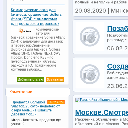
полный и неполный рабочий 
20.03.2020 | Минс
Коммерческие авто для
бизнеса: сравнение Sollers
Atlant (SF4) с аналогами
для доставок и перевозок
Позаб
Коммерческие
авто для
Позаботимс
бизнеса: сравнение Sollers Atlant
рекламу; •
(SF4) с аналогами для доставок
и перевозок.Сравнение
06.02.
фургонов для бизнеса: Sollers
Atlant (SF4), ГАЗель NEXT, УАЗ
Профи, Dongfeng K33 - по
грузоподъёмности, объёму,
Созда
расходу и ТО. Практические
критерии выбора...
Веб-студия
запоминаю
Добавить статью
Все статьи
23.06.
Коментарии
Продается большой
16.02.2024
участок, 25 соток недалеко от
озера большие швакшты.
Москве.Смотре
деревня тюкши.
Расклейка объявлений в Мо
Игорь
: Контакты продавца где
объявлений в г. Москва. Ра
узнать?