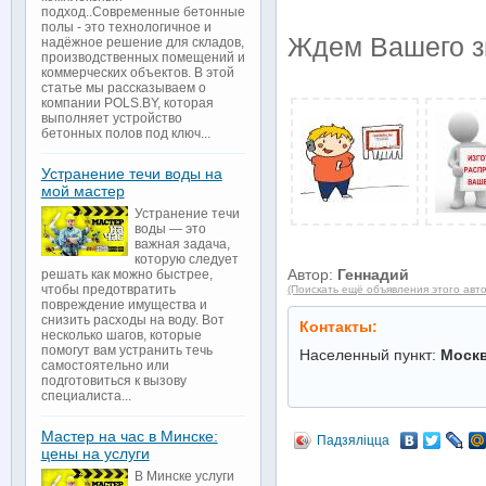
подход..Современные бетонные
полы - это технологичное и
Ждем Вашего зв
надёжное решение для складов,
производственных помещений и
коммерческих объектов. В этой
статье мы рассказываем о
компании POLS.BY, которая
выполняет устройство
бетонных полов под ключ...
Устранение течи воды на
мой мастер
Устранение течи
воды — это
важная задача,
которую следует
Автор:
Геннадий
решать как можно быстрее,
чтобы предотвратить
(Поискать ещё объявления этого авт
повреждение имущества и
снизить расходы на воду. Вот
Контакты:
несколько шагов, которые
помогут вам устранить течь
Населенный пункт:
Моск
самостоятельно или
подготовиться к вызову
специалиста...
Мастер на час в Минске:
Падзяліцца
цены на услуги
В Минске услуги