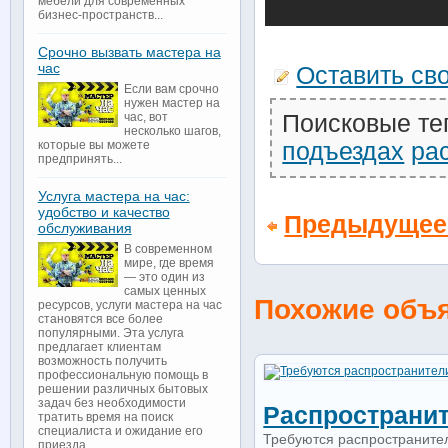
мебели для современных
бизнес-пространств...
Срочно вызвать мастера на
час
Оставить св
Если вам срочно
нужен мастер на
Поисковые те
час, вот
несколько шагов,
подъездах
ра
которые вы можете
предпринять...
Услуга мастера на час:
удобство и качество
Предыдущее
обслуживания
В современном
мире, где время
— это один из
самых ценных
Похожие объ
ресурсов, услуги мастера на час
становятся все более
популярными. Эта услуга
предлагает клиентам
возможность получить
профессиональную помощь в
решении различных бытовых
задач без необходимости
Распространит
тратить время на поиск
специалиста и ожидание его
Требуются распространители
приезда...