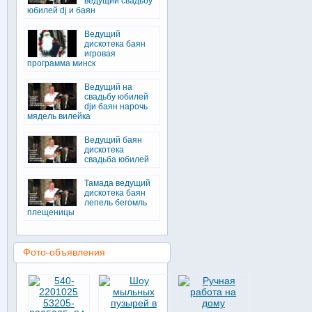
ведущий свадьбу
юбилей dj и баян
Ведущий
дискотека баян
игровая
программа минск
Ведущий на
свадьбу юбилей
djи баян нарочь
мядель вилейка
Ведущий баян
дискотека
свадьба юбилей
Тамада ведущий
дискотека баян
лепель бегомль
плещеницы
Фото-объявления