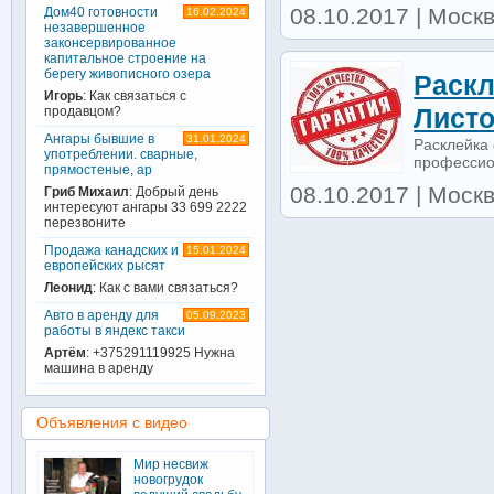
08.10.2017 | Моск
Дом40 готовности
16.02.2024
незавершенное
законсервированное
капитальное строение на
берегу живописного озера
Раскл
Игорь
: Как связаться с
Листо
продавцом?
Ангары бывшие в
31.01.2024
Расклейка 
употреблении. сварные,
профессион
прямостеные, ар
08.10.2017 | Моск
Гриб Михаил
: Добрый день
интересуют ангары 33 699 2222
перезвоните
Продажа канадских и
15.01.2024
европейских рысят
Леонид
: Как с вами связаться?
Авто в аренду для
05.09.2023
работы в яндекс такси
Артём
: +375291119925 Нужна
машина в аренду
Объявления с видео
Мир несвиж
новогрудок