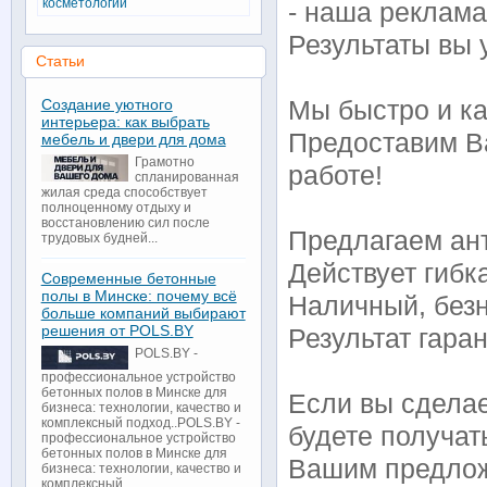
косметологии
- наша реклама
Результаты вы 
Статьи
Создание уютного
Мы быстро и к
интерьера: как выбрать
Предоставим В
мебель и двери для дома
Грамотно
работе!
спланированная
жилая среда способствует
полноценному отдыху и
восстановлению сил после
Предлагаем ан
трудовых будней...
Действует гибк
Современные бетонные
полы в Минске: почему всё
Наличный, безн
больше компаний выбирают
решения от POLS.BY
Результат гара
POLS.BY -
профессиональное устройство
бетонных полов в Минске для
Если вы сделае
бизнеса: технологии, качество и
комплексный подход..POLS.BY -
будете получат
профессиональное устройство
бетонных полов в Минске для
Вашим предло
бизнеса: технологии, качество и
комплексный