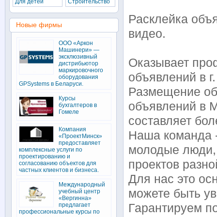
Для детей
Строительство
Расклейка объя
Новые фирмы
видеo.
ООО «Аркон
Машинери» —
эксклюзивный
Оказывает про
дистрибьютор
маркировочного
объявлений в г.
оборудования
GPSystems в Беларуси.
Размещение об
Курсы
объявлений в М
бухгалтеров в
Гомеле
составляет боле
Компания
Наша команда -
«ПроектМинск»
предоставляет
молодые люди,
комплексные услуги по
проектированию и
проектов разно
согласованию объектов для
частных клиентов и бизнеса.
Для нас это ос
Международный
можете быть ув
учебный центр
«Вергинна»
предлагает
Гарантируем по
профессиональные курсы по