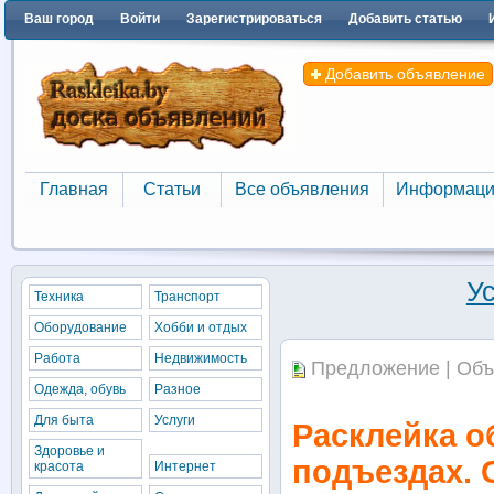
Ваш город
Войти
Зарегистрироваться
Добавить статью
Добавить объявление
Главная
Статьи
Все объявления
Информаци
Главная
Статьи
Все объявления
Информаци
У
Техника
Транспорт
Оборудование
Хобби и отдых
Работа
Недвижимость
Предложение | Объ
Одежда, обувь
Разное
Для быта
Услуги
Расклейка о
Здоровье и
подъездах. 
красота
Интернет