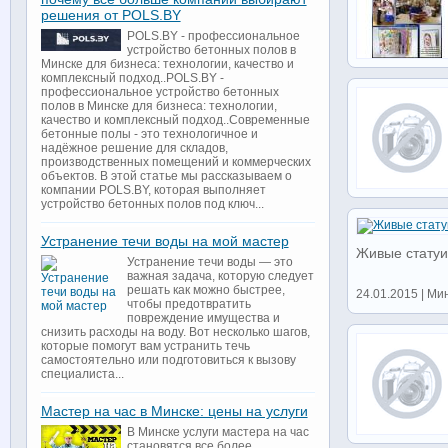
решения от POLS.BY
POLS.BY - профессиональное
устройство бетонных полов в
Минске для бизнеса: технологии, качество и
комплексный подход..POLS.BY -
профессиональное устройство бетонных
полов в Минске для бизнеса: технологии,
качество и комплексный подход..Современные
бетонные полы - это технологичное и
надёжное решение для складов,
производственных помещений и коммерческих
объектов. В этой статье мы рассказываем о
компании POLS.BY, которая выполняет
устройство бетонных полов под ключ...
Устранение течи воды на мой мастер
Живые статуи
Устранение течи воды — это
важная задача, которую следует
решать как можно быстрее,
24.01.2015 | Мин
чтобы предотвратить
повреждение имущества и
снизить расходы на воду. Вот несколько шагов,
которые помогут вам устранить течь
самостоятельно или подготовиться к вызову
специалиста...
Мастер на час в Минске: цены на услуги
В Минске услуги мастера на час
становятся все более