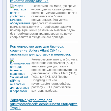
качество обслуживания
В современном мире, где время
— это один из самых ценных
ресурсов, услуги мастера на час
становятся все более
популярными. Эта услуга
предлагает клиентам
возможность получить профессиональную
помощь в решении различных бытовых задач
без необходимости тратить время на поиск
специалиста и ожидание его приезда...
Коммерческие авто для бизнеса:
сравнение Sollers Atlant (SF4) с
аналогами для доставок и перевозок
Коммерческие авто для бизнеса:
сравнение Sollers Atlant (SF4) с
аналогами для доставок и
перевозок.Сравнение фургонов
для бизнеса: Sollers Atlant (SF4),
ГАЗель NEXT, УАЗ Профи,
Dongfeng K33 - по
грузоподъёмности, объёму,
расходу и ТО. Практические
критерии выбора...
Зарядные устройства для
электромобилей: особенности стандарта
Type 1