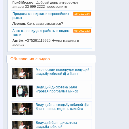
Гриб Михаил
: Добрый день интересуют
ангары 33 699 2222 перезвоните
Продажа канадских и европейских
15.01.2024
рысят
Леонид
: Как с вами связаться?
Авто в аренду для работы в яндекс
05.09.2023
такси
Артём
: +375291119925 Нужна машина в
аренду
Объявления с видео
Мир несвиж новогрудок ведущий
свадьбу юбилей dj и баян
Ведущий дискотека баян
игровая программа минск
Ведущий на свадьбу юбилей djи
баян нарочь мядель вилейка
Ведущий баян дискотека
свадьба юбилей