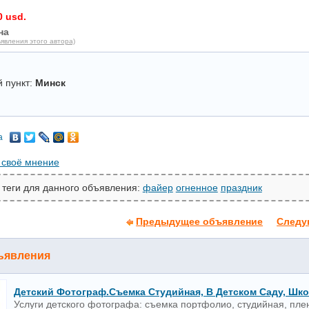
0 usd.
на
явления этого автора)
 пункт:
Минск
а
 своё мнение
 теги для данного объявления:
файер
огненное
праздник
Предыдущее объявление
Следу
ъявления
Детский Фотограф.съемка Студийная, В Детском Саду, Шк
Услуги детского фотографа: съемка портфолио, студийная, пле