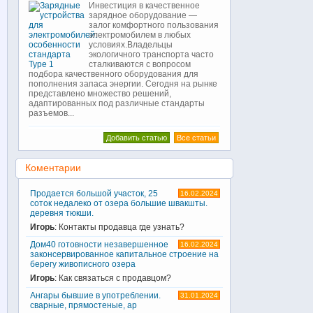
Инвестиция в качественное
зарядное оборудование —
залог комфортного пользования
электромобилем в любых
условиях.Владельцы
экологичного транспорта часто
сталкиваются с вопросом
подбора качественного оборудования для
пополнения запаса энергии. Сегодня на рынке
представлено множество решений,
адаптированных под различные стандарты
разъемов...
Добавить статью
Все статьи
Коментарии
Продается большой участок, 25
16.02.2024
соток недалеко от озера большие швакшты.
деревня тюкши.
Игорь
: Контакты продавца где узнать?
Дом40 готовности незавершенное
16.02.2024
законсервированное капитальное строение на
берегу живописного озера
Игорь
: Как связаться с продавцом?
Ангары бывшие в употреблении.
31.01.2024
сварные, прямостеные, ар