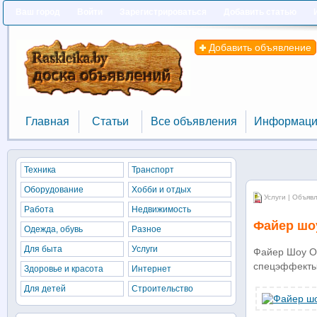
Ваш город
Войти
Зарегистрироваться
Добавить статью
Добавить объявление
Главная
Статьи
Все объявления
Информаци
Главная
Статьи
Все объявления
Информаци
Техника
Транспорт
Оборудование
Хобби и отдых
Услуги | Объяв
Работа
Недвижимость
Файер шо
Одежда, обувь
Разное
Для быта
Услуги
Файер Шоу Ог
спецэффекты,
Здоровье и красота
Интернет
Для детей
Строительство