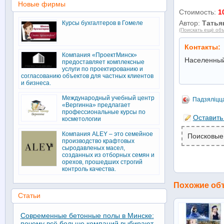
Новые фирмы
Стоимость:
1
Автор:
Татья
Курсы бухгалтеров в Гомеле
(Поискать ещё объ
Контакты:
Компания «ПроектМинск»
Населенный
предоставляет комплексные
услуги по проектированию и
согласованию объектов для частных клиентов
и бизнеса.
Международный учебный центр
Падзяліцц
«Вергинна» предлагает
профессиональные курсы по
Оставить
косметологии
Компания ALEY – это семейное
Поисковые
производство крафтовых
сыродавленых масел,
созданных из отборных семян и
орехов, прошедших строгий
контроль качества.
Похожие об
Статьи
Современные бетонные полы в Минске:
почему всё больше компаний выбирают