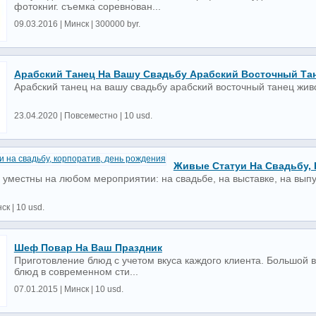
фотокниг. съемка соревнован...
09.03.2016 | Минск | 300000 byr.
Арабский Танец На Вашу Свадьбу Арабский Восточный Та
Арабский танец на вашу свадьбу арабский восточный танец жив
23.04.2020 | Повсеместно | 10 usd.
Живые Статуи На Свадьбу, 
 уместны на любом мероприятии: на свадьбе, на выставке, на вып
ск | 10 usd.
Шеф Повар На Ваш Праздник
Приготовление блюд с учетом вкуса каждого клиента. Большой
блюд в современном сти...
07.01.2015 | Минск | 10 usd.