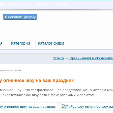
Информеры
Rss
Контакты
Блокнот
Добавить фирму
я
Категории
Каталог фирм
я
Категории
Каталог фирм
Услуги
→
Организация и обслужив
ление не актуально
у огненное шоу на ваш праздник
ненное Шоу - это театрализованное представление, в котором мож
 пиротехническое шоу огня с фейерверками и салютом.