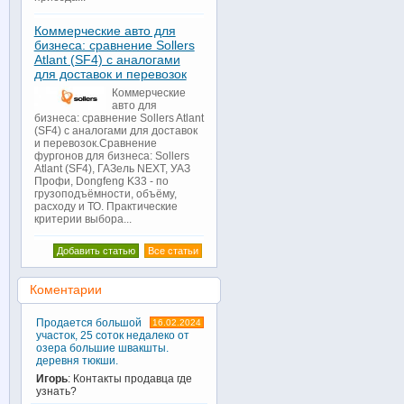
Коммерческие авто для
бизнеса: сравнение Sollers
Atlant (SF4) с аналогами
для доставок и перевозок
Коммерческие
авто для
бизнеса: сравнение Sollers Atlant
(SF4) с аналогами для доставок
и перевозок.Сравнение
фургонов для бизнеса: Sollers
Atlant (SF4), ГАЗель NEXT, УАЗ
Профи, Dongfeng K33 - по
грузоподъёмности, объёму,
расходу и ТО. Практические
критерии выбора...
Добавить статью
Все статьи
Коментарии
Продается большой
16.02.2024
участок, 25 соток недалеко от
озера большие швакшты.
деревня тюкши.
Игорь
: Контакты продавца где
узнать?