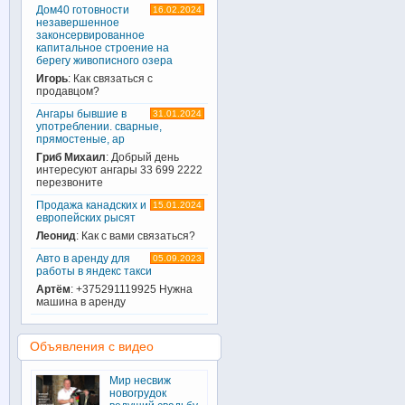
Дом40 готовности
16.02.2024
незавершенное
законсервированное
капитальное строение на
берегу живописного озера
Игорь
: Как связаться с
продавцом?
Ангары бывшие в
31.01.2024
употреблении. сварные,
прямостеные, ар
Гриб Михаил
: Добрый день
интересуют ангары 33 699 2222
перезвоните
Продажа канадских и
15.01.2024
европейских рысят
Леонид
: Как с вами связаться?
Авто в аренду для
05.09.2023
работы в яндекс такси
Артём
: +375291119925 Нужна
машина в аренду
Объявления с видео
Мир несвиж
новогрудок