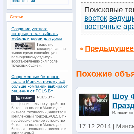
косметологии
Поисковые те
восток
ведущ
Статьи
восточные
ар
Создание уютного
интерьера: как выбрать
мебель и двери для дома
Грамотно
Предыдущее
спланированная
жилая среда способствует
полноценному отдыху и
восстановлению сил после
трудовых будней...
Похожие объ
Современные бетонные
полы в Минске: почему всё
больше компаний выбирают
решения от POLS.BY
Шоу 
POLS.BY -
Праз
профессиональное устройство
бетонных полов в Минске для
Иллюзионн
бизнеса: технологии, качество и
комплексный подход..POLS.BY -
профессиональное устройство
17.12.2014 | Минск
бетонных полов в Минске для
бизнеса: технологии, качество и
комплексный