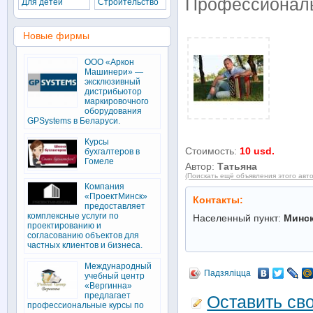
Профессиональ
Для детей
Строительство
Новые фирмы
ООО «Аркон
Машинери» —
эксклюзивный
дистрибьютор
маркировочного
оборудования
GPSystems в Беларуси.
Курсы
Стоимость:
10 usd.
бухгалтеров в
Гомеле
Автор:
Татьяна
(Поискать ещё объявления этого авт
Компания
«ПроектМинск»
Контакты:
предоставляет
комплексные услуги по
Населенный пункт:
Минс
проектированию и
согласованию объектов для
частных клиентов и бизнеса.
Международный
Падзяліцца
учебный центр
«Вергинна»
предлагает
Оставить св
профессиональные курсы по