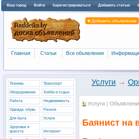
Ваш город
Войти
Зарегистрироваться
Добавить статью
Добавить объявление
Главная
Статьи
Все объявления
Информаци
Главная
Статьи
Все объявления
Информаци
Услуги
→
Ор
Техника
Транспорт
Оборудование
Хобби и отдых
Работа
Недвижимость
Услуги | Объявлени
Одежда, обувь
Разное
Для быта
Услуги
Баянист на 
Здоровье и
красота
Интернет