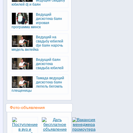
ведущий свадьбу
юбилей dj и баян
Ведущий
дискотека баян
игровая
программа минск
Ведущий на
свадьбу юбилей
djи баян нарочь
мядель вилейка
Ведущий баян
дискотека
свадьба юбилей
Тамада ведущий
дискотека баян
лепель бегомль
плещеницы
Фото-объявления