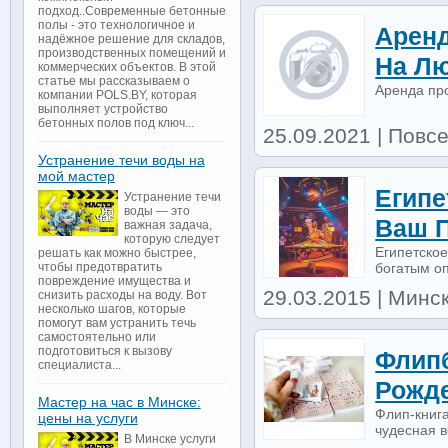
подход..Современные бетонные
полы - это технологичное и
Аренд
надёжное решение для складов,
производственных помещений и
На Лю
коммерческих объектов. В этой
статье мы рассказываем о
Аренда пр
компании POLS.BY, которая
выполняет устройство
бетонных полов под ключ...
25.09.2021 | Повсе
Устранение течи воды на
мой мастер
Египе
Устранение течи
воды — это
Ваш 
важная задача,
которую следует
Eгипетское
решать как можно быстрее,
богатым оп
чтобы предотвратить
повреждение имущества и
29.03.2015 | Минск
снизить расходы на воду. Вот
несколько шагов, которые
помогут вам устранить течь
самостоятельно или
подготовиться к вызову
Флипб
специалиста...
Рожд
Мастер на час в Минске:
Флип-книг
цены на услуги
чудесная в
В Минске услуги