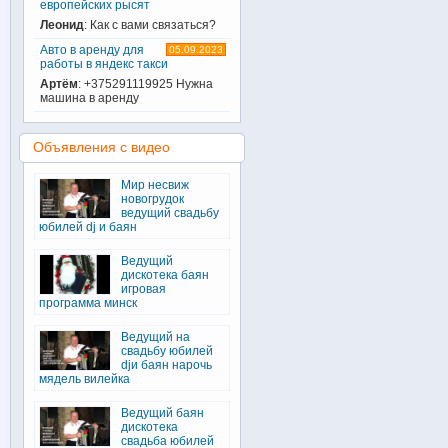
европейских рысят
Леонид
: Как с вами связаться?
Авто в аренду для
05.09.2023
работы в яндекс такси
Артём
: +375291119925 Нужна
машина в аренду
Объявления с видео
Мир несвиж
новогрудок
ведущий свадьбу
юбилей dj и баян
Ведущий
дискотека баян
игровая
программа минск
Ведущий на
свадьбу юбилей
djи баян нарочь
мядель вилейка
Ведущий баян
дискотека
свадьба юбилей