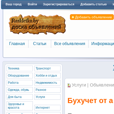
Ваш город
Войти
Зарегистрироваться
Добавить статью
Добавить объявление
Главная
Статьи
Все объявления
Информаци
Главная
Статьи
Все объявления
Информаци
Техника
Транспорт
Оборудование
Хобби и отдых
Работа
Недвижимость
Услуги | Объявлени
Одежда, обувь
Разное
Для быта
Услуги
Бухучет от а
Здоровье и
красота
Интернет