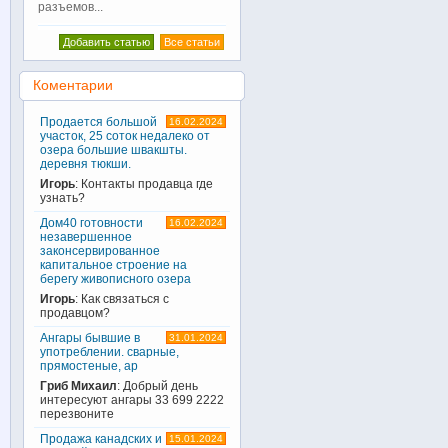
разъемов...
Добавить статью
Все статьи
Коментарии
Продается большой
16.02.2024
участок, 25 соток недалеко от
озера большие швакшты.
деревня тюкши.
Игорь
: Контакты продавца где
узнать?
Дом40 готовности
16.02.2024
незавершенное
законсервированное
капитальное строение на
берегу живописного озера
Игорь
: Как связаться с
продавцом?
Ангары бывшие в
31.01.2024
употреблении. сварные,
прямостеные, ар
Гриб Михаил
: Добрый день
интересуют ангары 33 699 2222
перезвоните
Продажа канадских и
15.01.2024