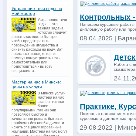
Устранение течи воды на
мой мастер
Контрольных -
Устранение течи
Напишем курсовые работы н
воды — это
важная задача,
дипломную работу или проек
которую следует
08.04.2025 | Баран
решать как можно быстрее,
чтобы предотвратить
повреждение имущества и
снизить расходы на воду. Вот
несколько шагов, которые
Детск
помогут вам устранить течь
самостоятельно или
Работа с д
подготовиться к вызову
сказкотера
специалиста...
24.11.
Мастер на час в Минске:
цены на услуги
В Минске услуги
мастера на час
становятся все
Практике, Кур
более
популярными, так как они
Помощь с написанием отчет
позволяют быстро и
курсовые и дипломные прое
качественно решать бытовые
проблемы без необходимости
29.08.2022 | Минск 
искать специализированные
компании. Мастера на час могут
выполнять разнообразные