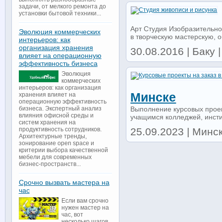
задачи, от мелкого ремонта до
установки бытовой техники...
Арт Студия Изобразительно
Эволюция коммерческих
в творческую мастерскую, о
интерьеров: как
организация хранения
30.08.2016 | Баку |
влияет на операционную
эффективность бизнеса
Эволюция
коммерческих
интерьеров: как организация
Минске
хранения влияет на
операционную эффективность
Выполнение курсовых прое
бизнеса. Экспертный анализ
влияния офисной среды и
учащимся колледжей, инстит
систем хранения на
25.09.2023 | Минск 
продуктивность сотрудников.
Архитектурные тренды,
зонирование open space и
критерии выбора качественной
мебели для современных
бизнес-пространств...
Срочно вызвать мастера на
час
Если вам срочно
нужен мастер на
час, вот
несколько шагов,