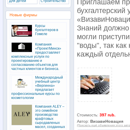
Приглашаем пр
Для детей
Строительство
бухгалтерский 
Новые фирмы
«ВизавиНоваци
Курсы
Знаний должно
бухгалтеров в
Гомеле
могли приступи
"воды", так ка
Компания
«ПроектМинск»
каждый отдель
предоставляет
комплексные услуги по
проектированию и
согласованию объектов для
частных клиентов и бизнеса.
Международный
учебный центр
«Вергинна»
предлагает
профессиональные курсы по
косметологии
Компания ALEY –
это семейное
производство
Стоимость:
397 rub.
крафтовых
Автор:
ВизавиНовация
сыродавленых
(Поискать ещё объявления этого авт
масел, созданных