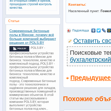
из отборных семян и орехов,
прошедших строгий контроль
Контакты:
качества.
Населенный пункт:
Гоме
Статьи
Современные бетонные
Падзяліцца
полы в Минске: почему всё
больше компаний выбирают
Оставить св
решения от POLS.BY
POLS.BY -
Поисковые те
профессиональное устройство
бетонных полов в Минске для
бухгалетрски
бизнеса: технологии, качество и
комплексный подход..POLS.BY -
профессиональное устройство
бетонных полов в Минске для
бизнеса: технологии, качество и
Предыдущее
комплексный
подход..Современные бетонные
полы - это технологичное и
надёжное решение для складов,
производственных помещений и
коммерческих объектов. В этой
Похожие объ
статье мы рассказываем о
компании POLS.BY, которая
выполняет устройство
бетонных полов под ключ...