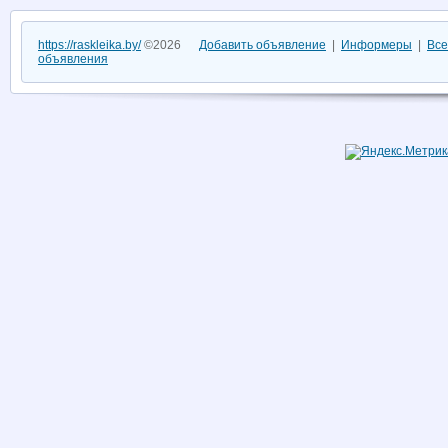
https://raskleika.by/
©2026
Добавить объявление
|
Информеры
|
Все
объявления