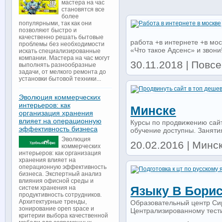
мастера на час
становятся все
более
популярными, так как они
позволяют быстро и
качественно решать бытовые
работа +в интернете +в мос
проблемы без необходимости
«Что такое Адсенс» и звони!
искать специализированные
компании. Мастера на час могут
30.11.2018 | Повс
выполнять разнообразные
задачи, от мелкого ремонта до
установки бытовой техники...
Эволюция коммерческих
интерьеров: как
Минске
организация хранения
влияет на операционную
Курсы по продвижению сайт
эффективность бизнеса
обучение доступны. Заняти
Эволюция
20.02.2016 | Минск
коммерческих
интерьеров: как организация
хранения влияет на
операционную эффективность
бизнеса. Экспертный анализ
влияния офисной среды и
Языку В Бори
систем хранения на
продуктивность сотрудников.
Архитектурные тренды,
Образовательный центр Сир
зонирование open space и
Централизированному тести
критерии выбора качественной