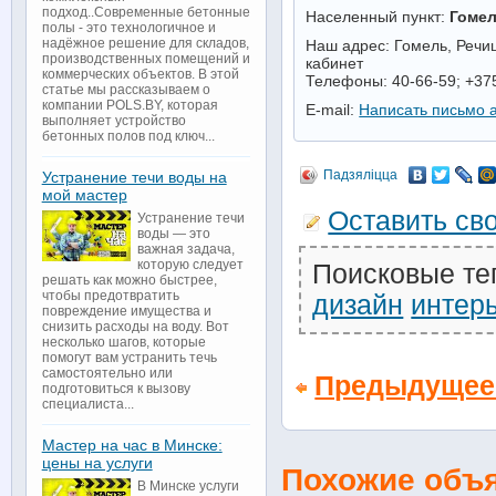
подход..Современные бетонные
Населенный пункт:
Гоме
полы - это технологичное и
надёжное решение для складов,
Наш адрес: Гомель, Речицк
производственных помещений и
кабинет
коммерческих объектов. В этой
Телефоны: 40-66-59; +3
статье мы рассказываем о
компании POLS.BY, которая
E-mail:
Написать письмо 
выполняет устройство
бетонных полов под ключ...
Падзяліцца
Устранение течи воды на
мой мастер
Оставить св
Устранение течи
воды — это
важная задача,
которую следует
Поисковые те
решать как можно быстрее,
чтобы предотвратить
дизайн
интер
повреждение имущества и
снизить расходы на воду. Вот
несколько шагов, которые
помогут вам устранить течь
самостоятельно или
Предыдущее
подготовиться к вызову
специалиста...
Мастер на час в Минске:
цены на услуги
Похожие объ
В Минске услуги