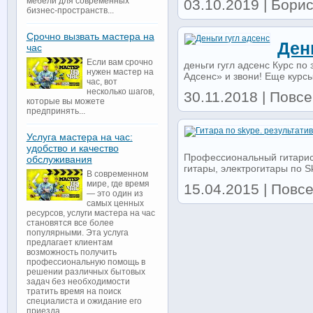
мебели для современных
03.10.2019 | Бори
бизнес-пространств...
Срочно вызвать мастера на
Ден
час
Если вам срочно
деньги гугл адсенс Курс по 
нужен мастер на
Адсенс» и звони! Еще курсы: 
час, вот
несколько шагов,
30.11.2018 | Повс
которые вы можете
предпринять...
Услуга мастера на час:
удобство и качество
Профессиональный гитарист
обслуживания
гитары, электрогитары по Sk
В современном
мире, где время
15.04.2015 | Повс
— это один из
самых ценных
ресурсов, услуги мастера на час
становятся все более
популярными. Эта услуга
предлагает клиентам
возможность получить
профессиональную помощь в
решении различных бытовых
задач без необходимости
тратить время на поиск
специалиста и ожидание его
приезда...