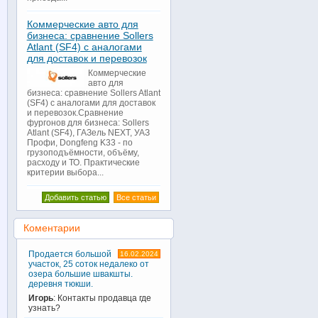
Коммерческие авто для
бизнеса: сравнение Sollers
Atlant (SF4) с аналогами
для доставок и перевозок
Коммерческие
авто для
бизнеса: сравнение Sollers Atlant
(SF4) с аналогами для доставок
и перевозок.Сравнение
фургонов для бизнеса: Sollers
Atlant (SF4), ГАЗель NEXT, УАЗ
Профи, Dongfeng K33 - по
грузоподъёмности, объёму,
расходу и ТО. Практические
критерии выбора...
Добавить статью
Все статьи
Коментарии
Продается большой
16.02.2024
участок, 25 соток недалеко от
озера большие швакшты.
деревня тюкши.
Игорь
: Контакты продавца где
узнать?