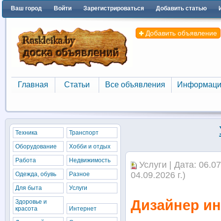
Ваш город
Войти
Зарегистрироваться
Добавить статью
Добавить объявление
Главная
Статьи
Все объявления
Информаци
Главная
Статьи
Все объявления
Информаци
Техника
Транспорт
Оборудование
Хобби и отдых
Работа
Недвижимость
Услуги | Дата: 06.0
04.09.2026 г.)
Одежда, обувь
Разное
Для быта
Услуги
Дизайнер ин
Здоровье и
красота
Интернет