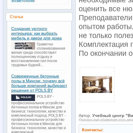
косметологии
оценить все н
Преподаватели
Статьи
опытом работы
Создание уютного
интерьера: как выбрать
не только поле
мебель и двери для дома
Комплектация г
Грамотно
спланированная
По окончании о
жилая среда способствует
полноценному отдыху и
восстановлению сил после
трудовых будней...
Современные бетонные
полы в Минске: почему всё
больше компаний выбирают
решения от POLS.BY
POLS.BY -
профессиональное устройство
бетонных полов в Минске для
бизнеса: технологии, качество и
Автор:
Учебный центр "В
комплексный подход..POLS.BY -
профессиональное устройство
(Поискать ещё объявления этого авт
бетонных полов в Минске для
бизнеса: технологии, качество и
Контакты:
комплексный