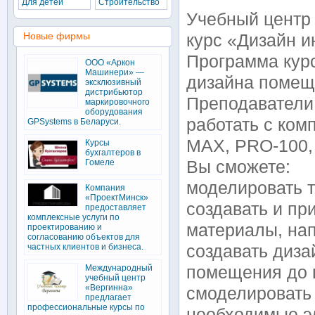
Для детей
Строительство
Учебный центр
Новые фирмы
курс «Дизайн и
Программа курс
ООО «Аркон
Машинери» —
дизайна помещ
эксклюзивный
дистрибьютор
Преподаватели
маркировочного
оборудования
работать с ко
GPSystems в Беларуси.
MAX, PRO-100,
Курсы
бухгалтеров в
Гомеле
Вы сможете:
моделировать 
Компания
«ПроектМинск»
создавать и пр
предоставляет
комплексные услуги по
материалы, нап
проектированию и
согласованию объектов для
частных клиентов и бизнеса.
создавать диза
Международный
помещения до в
учебный центр
«Вергинна»
смоделировать 
предлагает
профессиональные курсы по
необходимые э