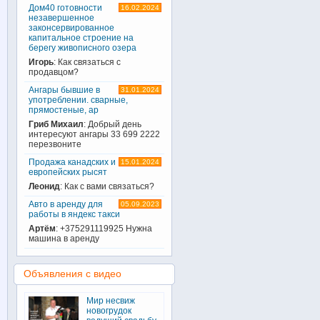
Дом40 готовности
16.02.2024
незавершенное
законсервированное
капитальное строение на
берегу живописного озера
Игорь
: Как связаться с
продавцом?
Ангары бывшие в
31.01.2024
употреблении. сварные,
прямостеные, ар
Гриб Михаил
: Добрый день
интересуют ангары 33 699 2222
перезвоните
Продажа канадских и
15.01.2024
европейских рысят
Леонид
: Как с вами связаться?
Авто в аренду для
05.09.2023
работы в яндекс такси
Артём
: +375291119925 Нужна
машина в аренду
Объявления с видео
Мир несвиж
новогрудок