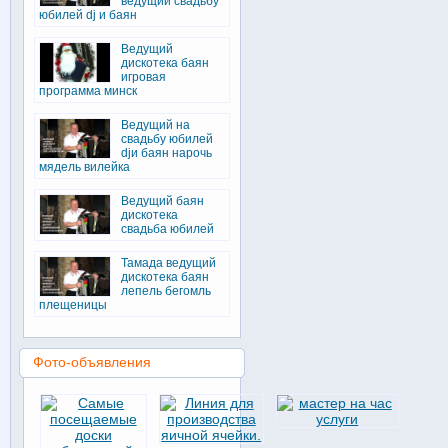
ведущий свадьбу
юбилей dj и баян
Ведущий
дискотека баян
игровая
программа минск
Ведущий на
свадьбу юбилей
djи баян нарочь
мядель вилейка
Ведущий баян
дискотека
свадьба юбилей
Тамада ведущий
дискотека баян
лепель бегомль
плещеницы
Фото-объявления