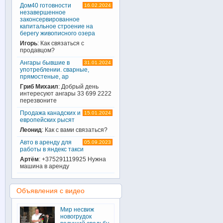
Дом40 готовности
16.02.2024
незавершенное
законсервированное
капитальное строение на
берегу живописного озера
Игорь
: Как связаться с
продавцом?
Ангары бывшие в
31.01.2024
употреблении. сварные,
прямостеные, ар
Гриб Михаил
: Добрый день
интересуют ангары 33 699 2222
перезвоните
Продажа канадских и
15.01.2024
европейских рысят
Леонид
: Как с вами связаться?
Авто в аренду для
05.09.2023
работы в яндекс такси
Артём
: +375291119925 Нужна
машина в аренду
Объявления с видео
Мир несвиж
новогрудок