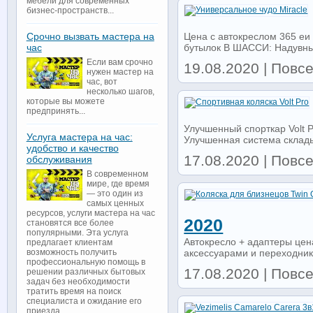
мебели для современных
бизнес-пространств...
Цена с автокреслом 365 еи 
Срочно вызвать мастера на
бутылок В ШАССИ: Надувные
час
Если вам срочно
19.08.2020 | Повс
нужен мастер на
час, вот
несколько шагов,
которые вы можете
предпринять...
Улучшенный спорткар Volt P
Услуга мастера на час:
Улучшенная система склады
удобство и качество
17.08.2020 | Повс
обслуживания
В современном
мире, где время
— это один из
самых ценных
ресурсов, услуги мастера на час
2020
становятся все более
популярными. Эта услуга
Автокресло + адаптеры цен
предлагает клиентам
аксессуарами и переходник
возможность получить
профессиональную помощь в
17.08.2020 | Повс
решении различных бытовых
задач без необходимости
тратить время на поиск
специалиста и ожидание его
приезда...