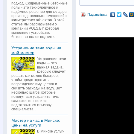
подход..Современные бетонные
полы - это технологичное и
надёжное решение для складов,
Падзяліцца
производственных помещений и
коммерческих объектов. В этой
статье мы рассказываем о
компании POLS.BY, которая
выполняет устройство
бетонных полов под ключ...
Устранение течи воды на
мой мастер
Устранение течи
воды — это
важная задача,
которую следует
решать как можно быстрее,
чтобы предотвратить
повреждение имущества и
снизить расходы на воду. Вот
несколько шагов, которые
помогут вам устранить течь
самостоятельно или
подготовиться к вызову
специалиста...
Мастер на час в Минске:
цены на услуги
В Минске услуги