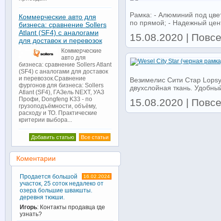
Рамка: - Алюминий под цве
Коммерческие авто для
по прямой; - Надежный цент
бизнеса: сравнение Sollers
Atlant (SF4) с аналогами
15.08.2020 | Повс
для доставок и перевозок
Коммерческие
авто для
бизнеса: сравнение Sollers Atlant
(SF4) с аналогами для доставок
и перевозок.Сравнение
Везимелис Сити Стар Lopsy
фургонов для бизнеса: Sollers
двухслойная ткань. Удобный
Atlant (SF4), ГАЗель NEXT, УАЗ
Профи, Dongfeng K33 - по
15.08.2020 | Повс
грузоподъёмности, объёму,
расходу и ТО. Практические
критерии выбора...
Добавить статью
Все статьи
Коментарии
Продается большой
16.02.2024
участок, 25 соток недалеко от
озера большие швакшты.
деревня тюкши.
Игорь
: Контакты продавца где
узнать?