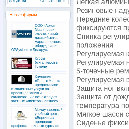
Легкая алюмин
Для детей
Строительство
Резиновые над
Новые фирмы
Передние коле
ООО «Аркон
фиксируются п
Машинери» —
эксклюзивный
Спинка регулир
дистрибьютор
маркировочного
положения
оборудования
GPSystems в Беларуси.
Регулируемая 
Курсы
Регулируемая 
бухгалтеров в
Гомеле
5-точечные рем
Компания
Регулируемая 
«ПроектМинск»
предоставляет
Защита ног вк
комплексные услуги по
проектированию и
Защита от дож
согласованию объектов для
частных клиентов и бизнеса.
температура по
Международный
Мягкое шасси 
учебный центр
«Вергинна»
Сиденье фиксир
предлагает
профессиональные курсы по