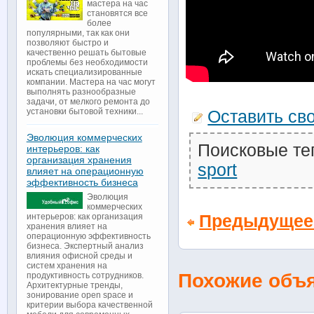
мастера на час
становятся все
более
популярными, так как они
позволяют быстро и
качественно решать бытовые
проблемы без необходимости
искать специализированные
компании. Мастера на час могут
выполнять разнообразные
задачи, от мелкого ремонта до
установки бытовой техники...
Оставить св
Эволюция коммерческих
Поисковые те
интерьеров: как
организация хранения
sport
влияет на операционную
эффективность бизнеса
Эволюция
коммерческих
Предыдущее
интерьеров: как организация
хранения влияет на
операционную эффективность
бизнеса. Экспертный анализ
влияния офисной среды и
систем хранения на
Похожие объ
продуктивность сотрудников.
Архитектурные тренды,
зонирование open space и
критерии выбора качественной