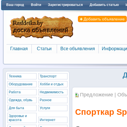
Ваш город
Войти
Зарегистрироваться
Добавить статью
Добавить объявление
Главная
Статьи
Все объявления
Информаци
Главная
Статьи
Все объявления
Информаци
Д
Техника
Транспорт
Оборудование
Хобби и отдых
Работа
Недвижимость
Предложение | Объ
Одежда, обувь
Разное
Для быта
Услуги
Спорткар Sp
Здоровье и
красота
Интернет