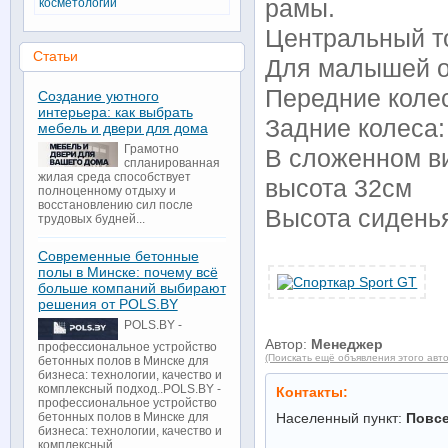
рамы.
косметологии
Центральный т
Статьи
Для малышей о
Передние колес
Создание уютного
интерьера: как выбрать
Задние колеса:
мебель и двери для дома
Грамотно
В сложенном ви
спланированная
жилая среда способствует
высота 32см
полноценному отдыху и
восстановлению сил после
Высота сидень
трудовых будней...
Современные бетонные
полы в Минске: почему всё
больше компаний выбирают
решения от POLS.BY
POLS.BY -
Автор:
Менеджер
профессиональное устройство
(Поискать ещё объявления этого авт
бетонных полов в Минске для
бизнеса: технологии, качество и
комплексный подход..POLS.BY -
Контакты:
профессиональное устройство
Населенный пункт:
Повс
бетонных полов в Минске для
бизнеса: технологии, качество и
комплексный