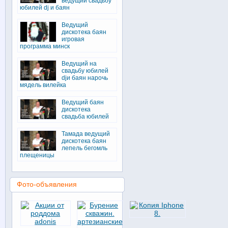
ведущий свадьбу
юбилей dj и баян
Ведущий
дискотека баян
игровая
программа минск
Ведущий на
свадьбу юбилей
djи баян нарочь
мядель вилейка
Ведущий баян
дискотека
свадьба юбилей
Тамада ведущий
дискотека баян
лепель бегомль
плещеницы
Фото-объявления