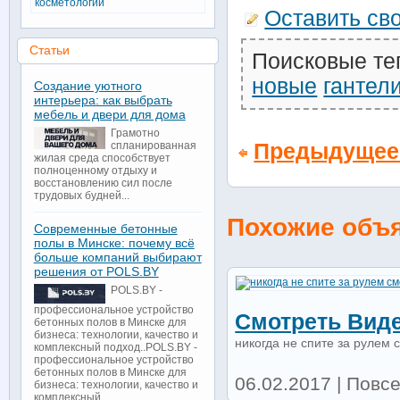
косметологии
Оставить св
Статьи
Поисковые те
новые
гантел
Создание уютного
интерьера: как выбрать
мебель и двери для дома
Грамотно
спланированная
Предыдущее
жилая среда способствует
полноценному отдыху и
восстановлению сил после
трудовых будней...
Похожие объ
Современные бетонные
полы в Минске: почему всё
больше компаний выбирают
решения от POLS.BY
POLS.BY -
профессиональное устройство
Смотреть Вид
бетонных полов в Минске для
бизнеса: технологии, качество и
никогда не спите за рулем 
комплексный подход..POLS.BY -
профессиональное устройство
бетонных полов в Минске для
06.02.2017 | Повс
бизнеса: технологии, качество и
комплексный