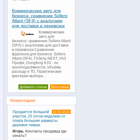
Коммерческие авто для
бизнеса: сравнение Sollers
Atlant (SF4) с аналогами
для доставок и перевозок
Коммерческие
авто для
бизнеса: сравнение Sollers Atlant
(SF4) с аналогами для доставок
и перевозок.Сравнение
фургонов для бизнеса: Sollers
Atlant (SF4), ГАЗель NEXT, УАЗ
Профи, Dongfeng K33 - по
грузоподъёмности, объёму,
расходу и ТО. Практические
критерии выбора...
Добавить статью
Все статьи
Коментарии
Продается большой
16.02.2024
участок, 25 соток недалеко от
озера большие швакшты.
деревня тюкши.
Игорь
: Контакты продавца где
узнать?