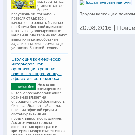
мастера на час
становятся все
более
Продам коллекцию почтовых
популярными, так как они
позволяют быстро и
качественно решать бытовые
20.08.2016 | Повсе
проблемы без необходимости
искать специализированные
компании. Мастера на час могут
выполнять разнообразные
задачи, от мелкого ремонта до
установки бытовой техники...
Эволюция коммерческих
интерьеров: как
организация хранения
влияет на операционную
эффективность бизнеса
Эволюция
коммерческих
интерьеров: как организация
хранения влияет на
операционную эффективность
бизнеса. Экспертный анализ
влияния офисной среды и
систем хранения на
продуктивность сотрудников.
Архитектурные тренды,
зонирование open space и
критерии выбора качественной