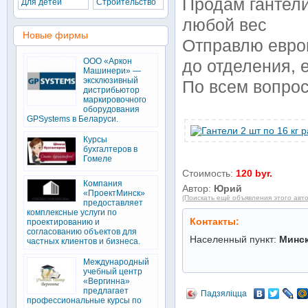
Продам гантели
Для детей
Строительство
любой вес
Новые фирмы
Отправлю европ
ООО «Аркон
до отделения, 
Машинери» —
эксклюзивный
По всем вопро
дистрибьютор
маркировочного
оборудования
GPSystems в Беларуси.
Курсы
бухгалтеров в
Гомеле
Стоимость:
120 byr.
Компания
Автор:
Юрий
«ПроектМинск»
(Поискать ещё объявления этого авт
предоставляет
комплексные услуги по
Контакты:
проектированию и
согласованию объектов для
Населенный пункт:
Минс
частных клиентов и бизнеса.
Международный
учебный центр
«Вергинна»
предлагает
Падзяліцца
профессиональные курсы по