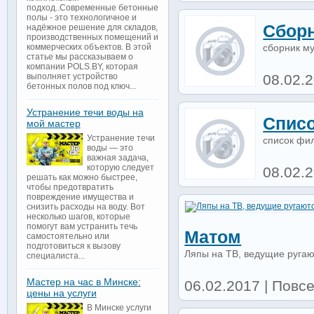
подход..Современные бетонные
полы - это технологичное и
Сбор
надёжное решение для складов,
производственных помещений и
сборник м
коммерческих объектов. В этой
статье мы рассказываем о
компании POLS.BY, которая
08.02.
выполняет устройство
бетонных полов под ключ...
Устранение течи воды на
Списо
мой мастер
Устранение течи
список фи
воды — это
важная задача,
которую следует
08.02.
решать как можно быстрее,
чтобы предотвратить
повреждение имущества и
снизить расходы на воду. Вот
несколько шагов, которые
помогут вам устранить течь
Матом
самостоятельно или
подготовиться к вызову
Ляпы на ТВ, ведущие руга
специалиста...
Мастер на час в Минске:
06.02.2017 | Повс
цены на услуги
В Минске услуги