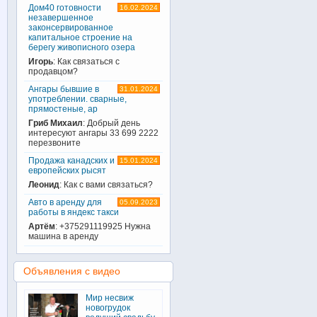
Дом40 готовности
16.02.2024
незавершенное
законсервированное
капитальное строение на
берегу живописного озера
Игорь
: Как связаться с
продавцом?
Ангары бывшие в
31.01.2024
употреблении. сварные,
прямостеные, ар
Гриб Михаил
: Добрый день
интересуют ангары 33 699 2222
перезвоните
Продажа канадских и
15.01.2024
европейских рысят
Леонид
: Как с вами связаться?
Авто в аренду для
05.09.2023
работы в яндекс такси
Артём
: +375291119925 Нужна
машина в аренду
Объявления с видео
Мир несвиж
новогрудок