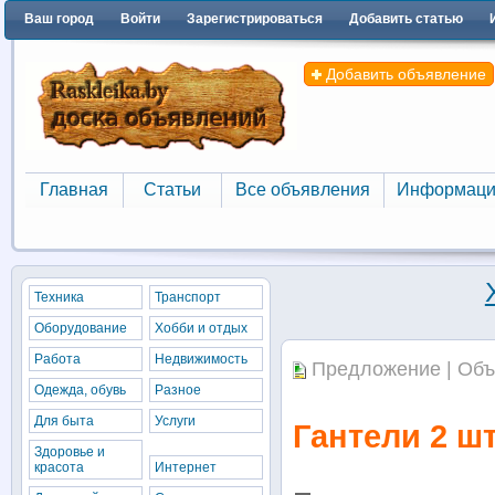
Ваш город
Войти
Зарегистрироваться
Добавить статью
Добавить объявление
Главная
Статьи
Все объявления
Информаци
Главная
Статьи
Все объявления
Информаци
Техника
Транспорт
Оборудование
Хобби и отдых
Работа
Недвижимость
Предложение | Объ
Одежда, обувь
Разное
Для быта
Услуги
Гантели 2 ш
Здоровье и
красота
Интернет