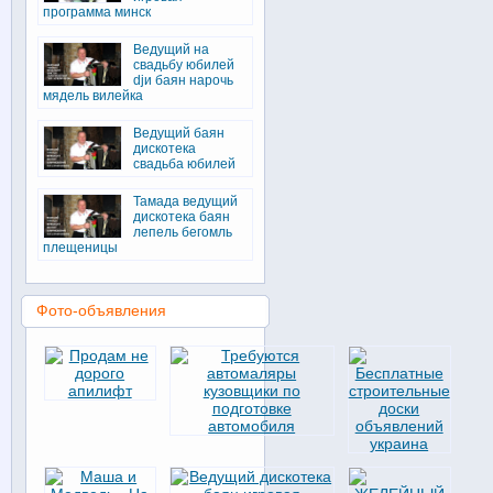
программа минск
Ведущий на
свадьбу юбилей
djи баян нарочь
мядель вилейка
Ведущий баян
дискотека
свадьба юбилей
Тамада ведущий
дискотека баян
лепель бегомль
плещеницы
Фото-объявления