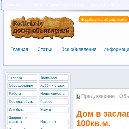
Ваш город
Войти
Зарегистрироваться
Добавить статью
Добавить объявление
Главная
Статьи
Все объявления
Информаци
Главная
Статьи
Все объявления
Информаци
Техника
Транспорт
Оборудование
Хобби и отдых
Работа
Недвижимость
Предложение | Объ
Одежда, обувь
Разное
Для быта
Услуги
Дом в засла
Здоровье и
100кв.м.
красота
Интернет