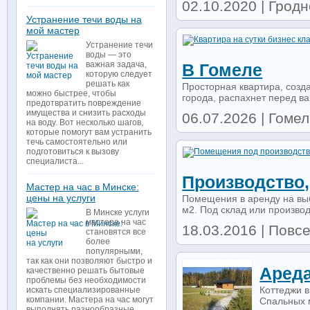
02.10.2020 | Гродно
Устранение течи воды на
мой мастер
Устранение течи
воды — это
важная задача,
В Гомеле
которую следует
решать как
Просторная квартира, созд
можно быстрее, чтобы
города, распахнет перед ва
предотвратить повреждение
имущества и снизить расходы
06.07.2026 | Гомель
на воду. Вот несколько шагов,
которые помогут вам устранить
течь самостоятельно или
подготовиться к вызову
специалиста...
Производство
Мастер на час в Минске:
цены на услуги
Помещения в аренду на выб
м2. Под склад или производс
В Минске услуги
мастера на час
18.03.2016 | Повс
становятся все
более
популярными,
так как они позволяют быстро и
Ареда
качественно решать бытовые
проблемы без необходимости
Коттеджи в
искать специализированные
компании. Мастера на час могут
Спальных м
выполнять разнообразные