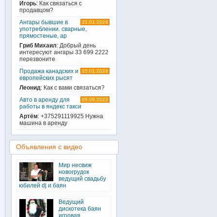
Игорь
: Как связаться с
продавцом?
Ангары бывшие в
31.01.2024
употреблении. сварные,
прямостеные, ар
Гриб Михаил
: Добрый день
интересуют ангары 33 699 2222
перезвоните
Продажа канадских и
15.01.2024
европейских рысят
Леонид
: Как с вами связаться?
Авто в аренду для
05.09.2023
работы в яндекс такси
Артём
: +375291119925 Нужна
машина в аренду
Объявления с видео
Мир несвиж
новогрудок
ведущий свадьбу
юбилей dj и баян
Ведущий
дискотека баян
игровая