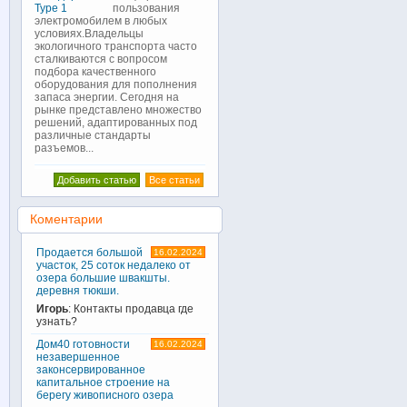
пользования
электромобилем в любых
условиях.Владельцы
экологичного транспорта часто
сталкиваются с вопросом
подбора качественного
оборудования для пополнения
запаса энергии. Сегодня на
рынке представлено множество
решений, адаптированных под
различные стандарты
разъемов...
Добавить статью
Все статьи
Коментарии
Продается большой
16.02.2024
участок, 25 соток недалеко от
озера большие швакшты.
деревня тюкши.
Игорь
: Контакты продавца где
узнать?
Дом40 готовности
16.02.2024
незавершенное
законсервированное
капитальное строение на
берегу живописного озера