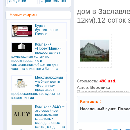
Для детей
Строительство
дом в Заславле
Новые фирмы
12км).12 соток
Курсы
бухгалтеров в
Гомеле
Компания
«ПроектМинск»
предоставляет
комплексные услуги по
проектированию и
согласованию объектов для
частных клиентов и бизнеса.
Международный
Стоимость:
490 usd.
учебный центр
«Вергинна»
Автор:
Вероника
предлагает
(Поискать ещё объявления этого авт
профессиональные курсы по
косметологии
Контакты:
Компания ALEY –
Населенный пункт:
Повс
это семейное
производство
крафтовых
сыродавленых
масел, созданных