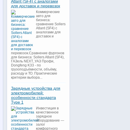
Atlant (SF4) с аналогами
для доставок и перевозок
Коммерческие
авто для
бизнеса:
сравнение Sollers
Atlant (SF4) с
аналогами для
доставок и
перевозок.Сравнение фургонов
для бизнеса: Sollers Atlant (SF4),
ГАЗель NEXT, УАЗ Профи,
Dongfeng K33 - по
грузоподъёмности, объёму,
расходу и ТО. Практические
критерии выбора...
Зарядные устройства для
электромобилей:
особенности стандарта
Type 1
Инвестиция в
качественное
зарядное
оборудование —
залог
комфортного