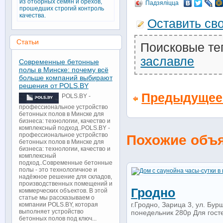
из отборных семян и орехов,
Падзяліцца
прошедших строгий контроль
качества.
Оставить св
Статьи
Поисковые те
заславле
Современные бетонные
полы в Минске: почему всё
больше компаний выбирают
решения от POLS.BY
Предыдущее
POLS.BY -
профессиональное устройство
бетонных полов в Минске для
бизнеса: технологии, качество и
комплексный подход..POLS.BY -
профессиональное устройство
Похожие объ
бетонных полов в Минске для
бизнеса: технологии, качество и
комплексный
подход..Современные бетонные
полы - это технологичное и
надёжное решение для складов,
производственных помещений и
Гродно
коммерческих объектов. В этой
статье мы рассказываем о
г.Гродно, Зарица 3, ул. Бу
компании POLS.BY, которая
выполняет устройство
понедельник 280р Для госте
бетонных полов под ключ...