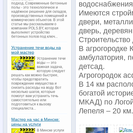
водоснабжения
подход..Современные бетонные
полы - это технологичное и
Имеются строй
надёжное решение для складов,
производственных помещений и
двери, металл
коммерческих объектов. В этой
статье мы рассказываем о
компании POLS.BY, которая
дверь, деревян
выполняет устройство
бетонных полов под ключ...
Строительство
В агрогородке 
Устранение течи воды на
мой мастер
амбулатория, п
Устранение течи
воды — это
детсад.
важная задача,
которую следует
Агрогородок ас
решать как можно быстрее,
чтобы предотвратить
В 14 км распол
повреждение имущества и
снизить расходы на воду. Вот
богатой истори
несколько шагов, которые
помогут вам устранить течь
МКАД) по Логой
самостоятельно или
подготовиться к вызову
специалиста...
Лепеля – 20 км
Мастер на час в Минске:
цены на услуги
В Минске услуги