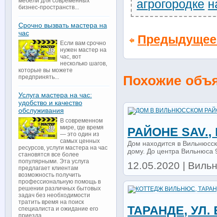
мебели для современных
агрогородке
н
бизнес-пространств...
Срочно вызвать мастера на
час
Предыдущее
Если вам срочно
нужен мастер на
час, вот
несколько шагов,
которые вы можете
Похожие объ
предпринять...
Услуга мастера на час:
удобство и качество
обслуживания
В современном
мире, где время
РАЙОНЕ SAV.,
— это один из
самых ценных
Дом находится в Вильнюсск
ресурсов, услуги мастера на час
дому. До центра Вильнюса 9к
становятся все более
популярными. Эта услуга
12.05.2020 | Вильн
предлагает клиентам
возможность получить
профессиональную помощь в
решении различных бытовых
задач без необходимости
тратить время на поиск
ТАРАНДЕ, УЛ
специалиста и ожидание его
приезда...