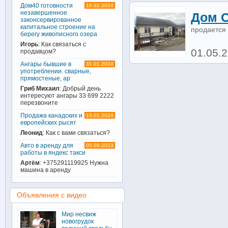
Дом40 готовности
16.02.2024
незавершенное
Дом С
законсервированное
капитальное строение на
продается 
берегу живописного озера
Игорь
: Как связаться с
01.05.2
продавцом?
Ангары бывшие в
31.01.2024
употреблении. сварные,
прямостеные, ар
Гриб Михаил
: Добрый день
интересуют ангары 33 699 2222
перезвоните
Продажа канадских и
15.01.2024
европейских рысят
Леонид
: Как с вами связаться?
Авто в аренду для
05.09.2023
работы в яндекс такси
Артём
: +375291119925 Нужна
машина в аренду
Объявления с видео
Мир несвиж
новогрудок