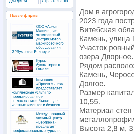
Для детей
Строительство
Дом в агрогоро
Новые фирмы
2023 года пост
ООО «Аркон
Витебская обла
Машинери» —
эксклюзивный
Камень, улица
дистрибьютор
маркировочного
Участок ровный
оборудования
GPSystems в Беларуси.
озера Дворное.
Курсы
Рядом располо
бухгалтеров в
Гомеле
Камень, Черосо
Компания
Долгое.
«ПроектМинск»
предоставляет
Размер капитал
комплексные услуги по
проектированию и
10,55.
согласованию объектов для
частных клиентов и бизнеса.
Материал стен 
Международный
металлопрофи
учебный центр
«Вергинна»
предлагает
Высота 2,8 м, 
профессиональные курсы по