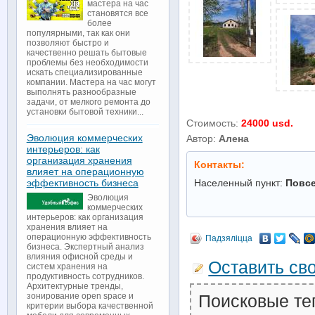
мастера на час
становятся все
более
популярными, так как они
позволяют быстро и
качественно решать бытовые
проблемы без необходимости
искать специализированные
компании. Мастера на час могут
выполнять разнообразные
задачи, от мелкого ремонта до
установки бытовой техники...
Стоимость:
24000 usd.
Эволюция коммерческих
Автор:
Алена
интерьеров: как
организация хранения
Контакты:
влияет на операционную
Населенный пункт:
Повс
эффективность бизнеса
Эволюция
коммерческих
интерьеров: как организация
хранения влияет на
операционную эффективность
Падзяліцца
бизнеса. Экспертный анализ
влияния офисной среды и
Оставить св
систем хранения на
продуктивность сотрудников.
Архитектурные тренды,
зонирование open space и
Поисковые те
критерии выбора качественной