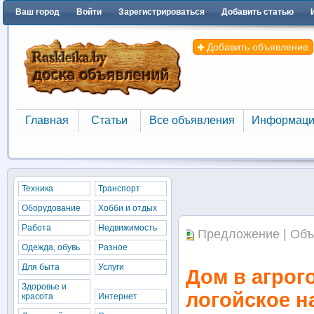
Ваш город
Войти
Зарегистрироваться
Добавить статью
Добавить объявление
Главная
Статьи
Все объявления
Информаци
Главная
Статьи
Все объявления
Информаци
Техника
Транспорт
Оборудование
Хобби и отдых
Работа
Недвижимость
Предложение | Объ
Одежда, обувь
Разное
Для быта
Услуги
Дом в агрого
Здоровье и
логойское н
красота
Интернет