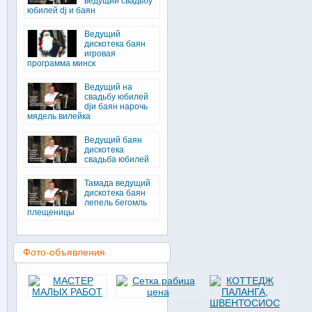
ведущий свадьбу
юбилей dj и баян
Ведущий
дискотека баян
игровая
программа минск
Ведущий на
свадьбу юбилей
djи баян нарочь
мядель вилейка
Ведущий баян
дискотека
свадьба юбилей
Тамада ведущий
дискотека баян
лепель бегомль
плещеницы
Фото-объявления