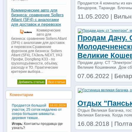
Продается 4 комнаты из кач
Бендоров, Таранде. Блочны
Коммерческие авто для
бизнеса: сравнение Sollers
11.05.2020 | Виль
Atlant (SF4) с аналогами
для доставок и перевозок
Коммерческие
авто для
Продам Дачу. 
бизнеса: сравнение Sollers Atlant
(SF4) с аналогами для доставок
Молодечненски
и перевозок.Сравнение
фургонов для бизнеса: Sollers
Великие Коше
Atlant (SF4), ГАЗель NEXT, УАЗ
Профи, Dongfeng K33 - по
Продам дачу. СТ "Электрон"
грузоподъёмности, объёму,
Великие Кошевники. Дом сб
расходу и ТО. Практические
критерии выбора...
07.06.2022 | Белар
Добавить статью
Все статьи
Коментарии
Отдых "панськ
Продается большой
16.02.2024
участок, 25 соток недалеко от
Отдых Великая Багачка, го
озера большие швакшты.
Великая Багачка. Когда поя
деревня тюкши.
16.08.2018 | Полта
Игорь
: Контакты продавца где
узнать?