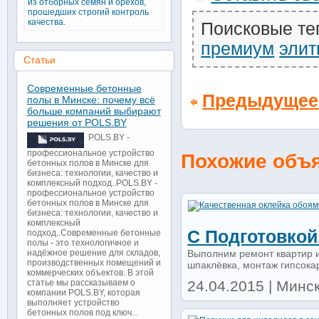
из отборных семян и орехов,
прошедших строгий контроль
качества.
Поисковые те
премиум
эли
Статьи
Современные бетонные
Предыдущее
полы в Минске: почему всё
больше компаний выбирают
решения от POLS.BY
POLS.BY -
профессиональное устройство
Похожие объ
бетонных полов в Минске для
бизнеса: технологии, качество и
комплексный подход..POLS.BY -
профессиональное устройство
бетонных полов в Минске для
бизнеса: технологии, качество и
комплексный
С Подготовкой
подход..Современные бетонные
полы - это технологичное и
Выполним ремонт квартир и
надёжное решение для складов,
производственных помещений и
шпаклёвка, монтаж гипсокар
коммерческих объектов. В этой
24.04.2015 | Минск
статье мы рассказываем о
компании POLS.BY, которая
выполняет устройство
бетонных полов под ключ...