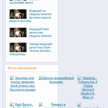
программа минск
Ведущий на
свадьбу юбилей
djи баян нарочь
мядель вилейка
Ведущий баян
дискотека
свадьба юбилей
Тамада ведущий
дискотека баян
лепель бегомль
плещеницы
Фото-объявления