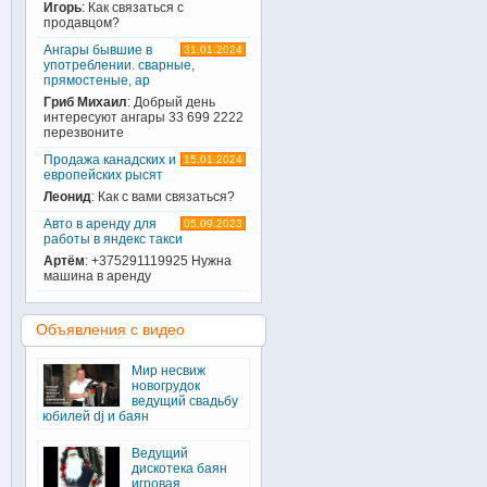
Игорь
: Как связаться с
продавцом?
Ангары бывшие в
31.01.2024
употреблении. сварные,
прямостеные, ар
Гриб Михаил
: Добрый день
интересуют ангары 33 699 2222
перезвоните
Продажа канадских и
15.01.2024
европейских рысят
Леонид
: Как с вами связаться?
Авто в аренду для
05.09.2023
работы в яндекс такси
Артём
: +375291119925 Нужна
машина в аренду
Объявления с видео
Мир несвиж
новогрудок
ведущий свадьбу
юбилей dj и баян
Ведущий
дискотека баян
игровая