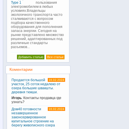
пользования
электромобилем в любых
условиях.Владельцы
экологичного транспорта часто
сталкиваются с вопросом
подбора качественного
оборудования для пополнения
запаса энергии. Сегодня на
рынке представлено множество
решений, адаптированных под
различные стандарты
разъемов...
Добавить статью
Все статьи
Коментарии
Продается большой
16.02.2024
участок, 25 соток недалеко от
озера большие швакшты.
деревня тюкши.
Игорь
: Контакты продавца где
узнать?
Дом40 готовности
16.02.2024
незавершенное
законсервированное
капитальное строение на
берегу живописного озера