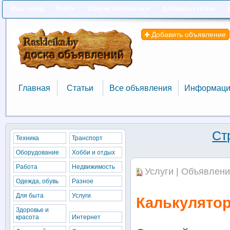
Ваш город
Войти
Зарегистрироваться
Добавить статью
Добавить объявление
Главная
Статьи
Все объявления
Информаци
Главная
Статьи
Все объявления
Информаци
Ст
Техника
Транспорт
Оборудование
Хобби и отдых
Работа
Недвижимость
Услуги | Объявлени
Одежда, обувь
Разное
Для быта
Услуги
Калькулято
Здоровье и
красота
Интернет