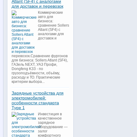
Atlant (SF4) с аналогами
для доставок и перевозок
Коммерческие
авто для
бизнеса:
сравнение Sollers
Atlant (SF4) с
аналогами для
доставок и
перевозок.Сравнение фургонов
для бизнеса: Sollers Atlant (SF4),
ГАЗель NEXT, УАЗ Профи,
Dongfeng K33 - по
грузоподъёмности, объёму,
расходу и ТО. Практические
критерии выбора...
Зарядные устройства для
электромобилей:
особенности стандарта
Type 1
Инвестиция в
качественное
зарядное
оборудование —
залог
комфортного