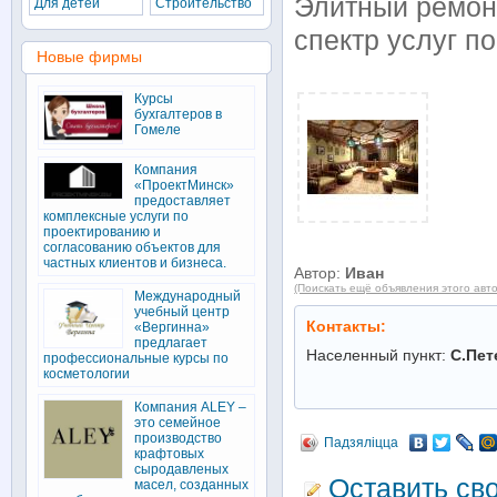
Элитный ремонт
Для детей
Строительство
спектр услуг по
Новые фирмы
Курсы
бухгалтеров в
Гомеле
Компания
«ПроектМинск»
предоставляет
комплексные услуги по
проектированию и
согласованию объектов для
частных клиентов и бизнеса.
Автор:
Иван
(Поискать ещё объявления этого авт
Международный
учебный центр
Контакты:
«Вергинна»
предлагает
Населенный пункт:
С.Пет
профессиональные курсы по
косметологии
Компания ALEY –
это семейное
производство
Падзяліцца
крафтовых
сыродавленых
Оставить св
масел, созданных