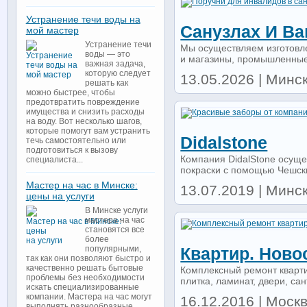
Устранение течи воды на
Санузлах И В
мой мастер
Устранение течи
Мы осуществляем изготовле
воды — это
и магазины, промышленные
важная задача,
которую следует
13.05.2026 | Минск 
решать как
можно быстрее, чтобы
предотвратить повреждение
имущества и снизить расходы
на воду. Вот несколько шагов,
которые помогут вам устранить
Didalstone
течь самостоятельно или
подготовиться к вызову
Компания DidalStone осуще
специалиста...
покраски с помощью Чешски
Мастер на час в Минске:
13.07.2019 | Минск 
цены на услуги
В Минске услуги
мастера на час
становятся все
более
популярными,
Квартир. Ново
так как они позволяют быстро и
качественно решать бытовые
Комплексный ремонт квартир
проблемы без необходимости
плитка, ламинат, двери, сант
искать специализированные
компании. Мастера на час могут
16.12.2016 | Моск
выполнять разнообразные