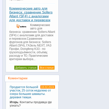
Коммерческие авто для
бизнеса: сравнение Sollers
Atlant (SF4) с аналогами
для доставок и перевозок
Коммерческие
авто для
бизнеса: сравнение Sollers Atlant
(SF4) с аналогами для доставок
и перевозок.Сравнение
фургонов для бизнеса: Sollers
Atlant (SF4), ГАЗель NEXT, УАЗ
Профи, Dongfeng K33 - по
грузоподъёмности, объёму,
расходу и ТО. Практические
критерии выбора...
Добавить статью
Все статьи
Коментарии
Продается большой
16.02.2024
участок, 25 соток недалеко от
озера большие швакшты.
деревня тюкши.
Игорь
: Контакты продавца где
узнать?