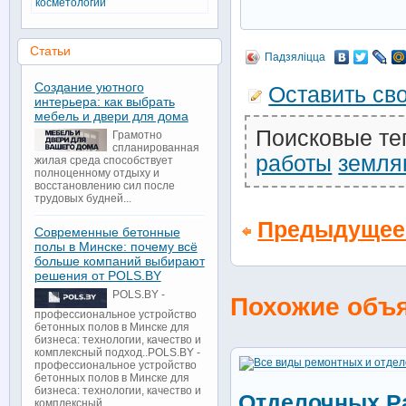
косметологии
Статьи
Падзяліцца
Создание уютного
Оставить св
интерьера: как выбрать
мебель и двери для дома
Поисковые те
Грамотно
спланированная
работы
земля
жилая среда способствует
полноценному отдыху и
восстановлению сил после
трудовых будней...
Предыдущее
Современные бетонные
полы в Минске: почему всё
больше компаний выбирают
решения от POLS.BY
POLS.BY -
Похожие объ
профессиональное устройство
бетонных полов в Минске для
бизнеса: технологии, качество и
комплексный подход..POLS.BY -
профессиональное устройство
бетонных полов в Минске для
бизнеса: технологии, качество и
Отделочных Р
комплексный