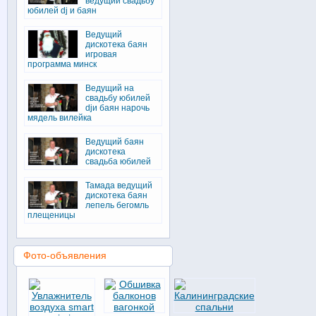
ведущий свадьбу
юбилей dj и баян
Ведущий
дискотека баян
игровая
программа минск
Ведущий на
свадьбу юбилей
djи баян нарочь
мядель вилейка
Ведущий баян
дискотека
свадьба юбилей
Тамада ведущий
дискотека баян
лепель бегомль
плещеницы
Фото-объявления