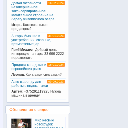
Дом40 готовности
16.02.2024
незавершенное
законсервированное
капитальное строение на
берегу живописного озера
Игорь
: Как связаться с
продавцом?
Ангары бывшие в
31.01.2024
употреблении. сварные,
прямостеные, ар
Гриб Михаил
: Добрый день
интересуют ангары 33 699 2222
перезвоните
Продажа канадских и
15.01.2024
европейских рысят
Леонид
: Как с вами связаться?
Авто в аренду для
05.09.2023
работы в яндекс такси
Артём
: +375291119925 Нужна
машина в аренду
Объявления с видео
Мир несвиж
новогрудок