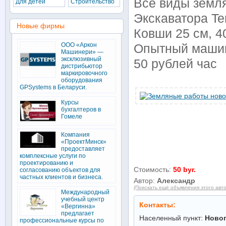
Все виды земля
Для детей
Строительство
Экскаватора Te
Новые фирмы
Ковши 25 см, 40
ООО «Аркон
Опытный машин
Машинери» —
эксклюзивный
50 рублей час
дистрибьютор
маркировочного
оборудования
GPSystems в Беларуси.
Курсы
бухгалтеров в
Гомеле
Компания
«ПроектМинск»
предоставляет
комплексные услуги по
проектированию и
Стоимость:
50 byr.
согласованию объектов для
частных клиентов и бизнеса.
Автор:
Александр
(Поискать ещё объявления этого авт
Международный
учебный центр
Контакты:
«Вергинна»
предлагает
Населенный пункт:
Ново
профессиональные курсы по