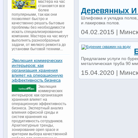
мастера на час
становятся все
Деревянных И
более
популярными, так как они
Шлифовка и укладка полов,
позволяют быстро и
и лакировка полов.
качественно решать бытовые
проблемы без необходимости
04.02.2015 | Минск
искать специализированные
компании. Мастера на час могут
выполнять разнообразные
задачи, от мелкого ремонта до
установки бытовой техники...
Предлагаем услуги по бурен
Эволюция коммерческих
металлическая труба 90 мм.
интерьеров: как
организация хранения
15.04.2020 | Минск 
влияет на операционную
эффективность бизнеса
Эволюция
коммерческих
интерьеров: как организация
хранения влияет на
операционную эффективность
бизнеса. Экспертный анализ
влияния офисной среды и
систем хранения на
продуктивность сотрудников.
Архитектурные тренды,
зонирование open space и
критерии выбора качественной