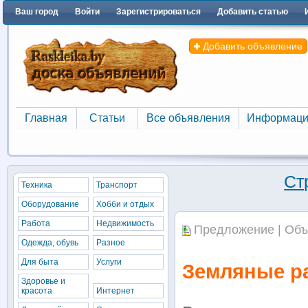
Ваш город
Войти
Зарегистрироваться
Добавить статью
Добавить объявление
Главная
Статьи
Все объявления
Информаци
Главная
Статьи
Все объявления
Информаци
Ст
Техника
Транспорт
Оборудование
Хобби и отдых
Работа
Недвижимость
Предложение | Объ
Одежда, обувь
Разное
Для быта
Услуги
Земляные р
Здоровье и
красота
Интернет