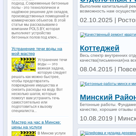
подход..Современные бетонные
Выполним капитальный рем
полы - это технологичное и
возможность нам осуществл
надёжное решение для складов,
производственных помещений и
02.10.2025 | Рост
коммерческих объектов. В этой
статье мы рассказываем о
компании POLS.BY, которая
выполняет устройство
бетонных полов под ключ...
Коттеджей
Устранение течи воды на
мой мастер
Весь спектр внутренних от
качества(письменная)на вс
Устранение течи
воды — это
08.04.2015 | Повсе
важная задача,
которую следует
решать как можно быстрее,
чтобы предотвратить
повреждение имущества и
снизить расходы на воду. Вот
несколько шагов, которые
Минский Райо
помогут вам устранить течь
самостоятельно или
Бетонные работы. Фундамен
подготовиться к вызову
качество, хорошие отзывы о
специалиста...
10.08.2019 | Минск 
Мастер на час в Минске:
цены на услуги
В Минске услуги