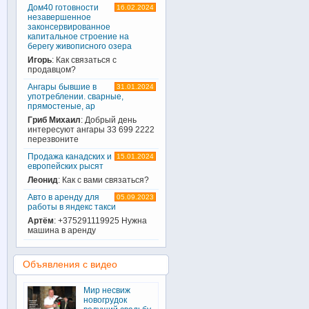
Дом40 готовности
16.02.2024
незавершенное
законсервированное
капитальное строение на
берегу живописного озера
Игорь
: Как связаться с
продавцом?
Ангары бывшие в
31.01.2024
употреблении. сварные,
прямостеные, ар
Гриб Михаил
: Добрый день
интересуют ангары 33 699 2222
перезвоните
Продажа канадских и
15.01.2024
европейских рысят
Леонид
: Как с вами связаться?
Авто в аренду для
05.09.2023
работы в яндекс такси
Артём
: +375291119925 Нужна
машина в аренду
Объявления с видео
Мир несвиж
новогрудок