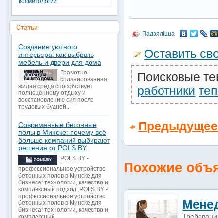
косметологии
Статьи
Падзяліцца
Создание уютного
Оставить св
интерьера: как выбрать
мебель и двери для дома
Грамотно
Поисковые те
спланированная
жилая среда способствует
работники
теп
полноценному отдыху и
восстановлению сил после
трудовых будней...
Предыдущее
Современные бетонные
полы в Минске: почему всё
больше компаний выбирают
решения от POLS.BY
POLS.BY -
Похожие объ
профессиональное устройство
бетонных полов в Минске для
бизнеса: технологии, качество и
комплексный подход..POLS.BY -
профессиональное устройство
Менед
бетонных полов в Минске для
бизнеса: технологии, качество и
Требования
комплексный