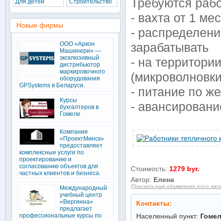
Требуются рабо
Для детей
Строительство
- вахта от 1 м
Новые фирмы
- распределени
ООО «Аркон
зарабатывать
Машинери» —
эксклюзивный
- на территори
дистрибьютор
маркировочного
(микроволновки
оборудования
GPSystems в Беларуси.
- питание по ж
Курсы
- авансирован
бухгалтеров в
Гомеле
Компания
«ПроектМинск»
предоставляет
комплексные услуги по
проектированию и
согласованию объектов для
Стоимость:
1279 byr.
частных клиентов и бизнеса.
Автор:
Елена
(Поискать ещё объявления этого авт
Международный
учебный центр
«Вергинна»
Контакты:
предлагает
профессиональные курсы по
Населенный пункт:
Гоме