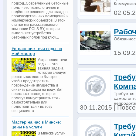
Коммуникаб
подход..Современные бетонные
полы - это технологичное и
02.05.2
надёжное решение для складов,
производственных помещений и
коммерческих объектов. В этой
статье мы рассказываем о
компании POLS.BY, которая
Рабоч
выполняет устройство
бетонных полов под ключ...
Обязаннос
Устранение течи воды на
15.09.2
мой мастер
Устранение течи
воды — это
важная задача,
которую следует
Требу
решать как можно быстрее,
чтобы предотвратить
Комп
повреждение имущества и
снизить расходы на воду. Вот
Требуется 
несколько шагов, которые
самостоят
помогут вам устранить течь
самостоятельно или
непродолж
30.11.2015 | Повс
подготовиться к вызову
специалиста...
Мастер на час в Минске:
Требу
цены на услуги
В Минске услуги
Китай