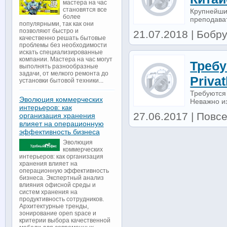
мастера на час
становятся все
Крупнейши
более
преподават
популярными, так как они
позволяют быстро и
21.07.2018 | Бобру
качественно решать бытовые
проблемы без необходимости
искать специализированные
компании. Мастера на час могут
Требу
выполнять разнообразные
задачи, от мелкого ремонта до
Priva
установки бытовой техники...
Требуются 
Эволюция коммерческих
Неважно из
интерьеров: как
27.06.2017 | Повсе
организация хранения
влияет на операционную
эффективность бизнеса
Эволюция
коммерческих
интерьеров: как организация
хранения влияет на
операционную эффективность
бизнеса. Экспертный анализ
влияния офисной среды и
систем хранения на
продуктивность сотрудников.
Архитектурные тренды,
зонирование open space и
критерии выбора качественной