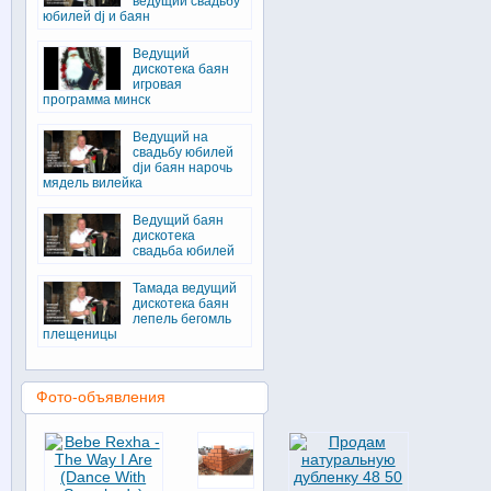
ведущий свадьбу
юбилей dj и баян
Ведущий
дискотека баян
игровая
программа минск
Ведущий на
свадьбу юбилей
djи баян нарочь
мядель вилейка
Ведущий баян
дискотека
свадьба юбилей
Тамада ведущий
дискотека баян
лепель бегомль
плещеницы
Фото-объявления