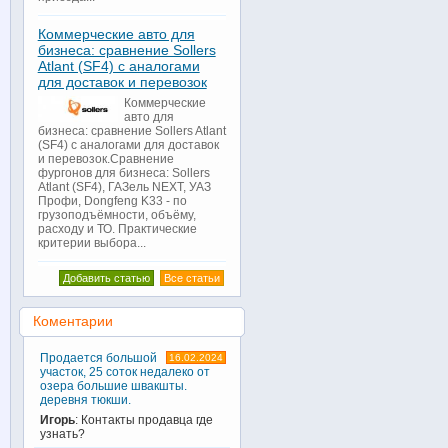
Коммерческие авто для
бизнеса: сравнение Sollers
Atlant (SF4) с аналогами
для доставок и перевозок
Коммерческие
авто для
бизнеса: сравнение Sollers Atlant
(SF4) с аналогами для доставок
и перевозок.Сравнение
фургонов для бизнеса: Sollers
Atlant (SF4), ГАЗель NEXT, УАЗ
Профи, Dongfeng K33 - по
грузоподъёмности, объёму,
расходу и ТО. Практические
критерии выбора...
Добавить статью
Все статьи
Коментарии
Продается большой
16.02.2024
участок, 25 соток недалеко от
озера большие швакшты.
деревня тюкши.
Игорь
: Контакты продавца где
узнать?