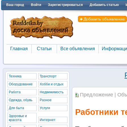
Ваш город
Войти
Зарегистрироваться
Добавить статью
Добавить объявление
Главная
Статьи
Все объявления
Информаци
Главная
Статьи
Все объявления
Информаци
Техника
Транспорт
Оборудование
Хобби и отдых
Работа
Недвижимость
Предложение | Объ
Одежда, обувь
Разное
Для быта
Услуги
Работники т
Здоровье и
красота
Интернет