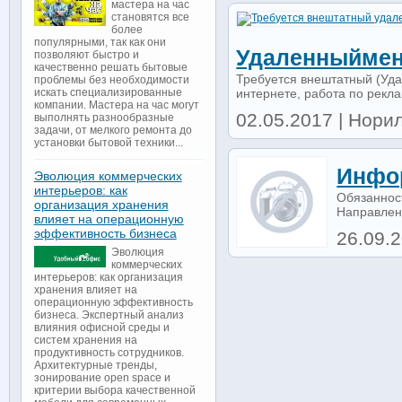
мастера на час
становятся все
более
популярными, так как они
Удаленныймен
позволяют быстро и
качественно решать бытовые
Требуется внештатный (Уда
проблемы без необходимости
интернете, работа по реклам
искать специализированные
компании. Мастера на час могут
02.05.2017 | Норил
выполнять разнообразные
задачи, от мелкого ремонта до
установки бытовой техники...
Инфо
Эволюция коммерческих
интерьеров: как
Обязаннос
организация хранения
Направлени
влияет на операционную
эффективность бизнеса
26.09.
Эволюция
коммерческих
интерьеров: как организация
хранения влияет на
операционную эффективность
бизнеса. Экспертный анализ
влияния офисной среды и
систем хранения на
продуктивность сотрудников.
Архитектурные тренды,
зонирование open space и
критерии выбора качественной