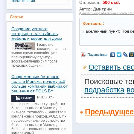
косметологии
Стоимость:
500 usd.
Автор:
Дмитрий
(Поискать ещё объявления этого авт
Статьи
Контакты:
Создание уютного
Населенный пункт:
Повс
интерьера: как выбрать
мебель и двери для дома
Грамотно
спланированная
жилая среда способствует
Падзяліцца
полноценному отдыху и
восстановлению сил после
Оставить св
трудовых будней...
Современные бетонные
Поисковые те
полы в Минске: почему всё
больше компаний выбирают
подработка
в
решения от POLS.BY
POLS.BY -
профессиональное устройство
бетонных полов в Минске для
Предыдущее
бизнеса: технологии, качество и
комплексный подход..POLS.BY -
профессиональное устройство
бетонных полов в Минске для
бизнеса: технологии, качество и
комплексный