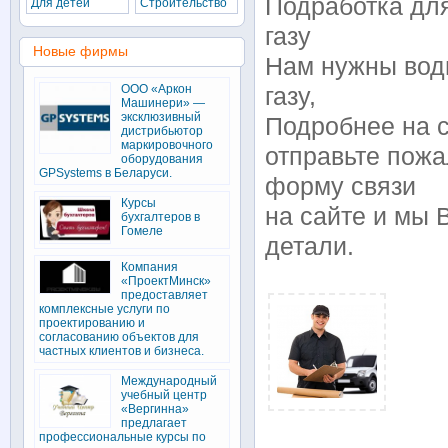
Подработка дл
Для детей
Строительство
газу
Новые фирмы
Нам нужны вод
ООО «Аркон
газу,
Машинери» —
эксклюзивный
Подробнее на с
дистрибьютор
маркировочного
отправьте пожа
оборудования
GPSystems в Беларуси.
форму связи
Курсы
на сайте и мы 
бухгалтеров в
Гомеле
детали.
Компания
«ПроектМинск»
предоставляет
комплексные услуги по
проектированию и
согласованию объектов для
частных клиентов и бизнеса.
Международный
учебный центр
«Вергинна»
предлагает
профессиональные курсы по