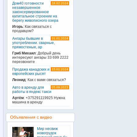
Дом40 готовности
16.02.2024
незавершенное
законсервированное
капитальное строение на
берегу живописного озера
Игорь
: Как связаться с
продавцом?
Ангары бывшие в
31.01.2024
употреблении. сварные,
прямостеные, ар
Гриб Михаил
: Добрый день
интересуют ангары 33 699 2222
перезвоните
Продажа канадских и
15.01.2024
европейских рысят
Леонид
: Как с вами связаться?
Авто в аренду для
05.09.2023
работы в яндекс такси
Артём
: +375291119925 Нужна
машина в аренду
Объявления с видео
Мир несвиж
новогрудок