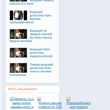
ведущий свадьбу
юбилей dj и баян
Ведущий
дискотека баян
игровая
программа минск
Ведущий на
свадьбу юбилей
djи баян нарочь
мядель вилейка
Ведущий баян
дискотека
свадьба юбилей
Тамада ведущий
дискотека баян
лепель бегомль
плещеницы
Фото-объявления