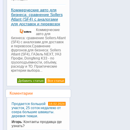
Коммерческие авто для
бизнеса: сравнение Sollers
Atlant (SF4) с аналогами
для доставок и перевозок
Коммерческие
авто для
бизнеса: сравнение Sollers Atlant
(SF4) с аналогами для доставок
и перевозок.Сравнение
фургонов для бизнеса: Sollers
Atlant (SF4), ГАЗель NEXT, УАЗ
Профи, Dongfeng K33 - по
грузоподъёмности, объёму,
расходу и ТО. Практические
критерии выбора...
Добавить статью
Все статьи
Коментарии
Продается большой
16.02.2024
участок, 25 соток недалеко от
озера большие швакшты.
деревня тюкши.
Игорь
: Контакты продавца где
узнать?