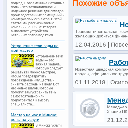
Похожие объ
подход..Современные бетонные
полы - это технологичное и
надёжное решение для складов,
производственных помещений и
коммерческих объектов. В этой
Не
статье мы рассказываем о
компании POLS.BY, которая
Трансконтинентальная косм
выполняет устройство
бетонных полов под ключ...
желающих добиться финанс
12.04.2016 | Повсе
Устранение течи воды на
мой мастер
Устранение течи
воды — это
Рабо
важная задача,
которую следует
Известная шведская компан
решать как можно быстрее,
продаж, официальное трудоу
чтобы предотвратить
повреждение имущества и
01.11.2018 | Осип
снизить расходы на воду. Вот
несколько шагов, которые
помогут вам устранить течь
самостоятельно или
Мене
подготовиться к вызову
специалиста...
Менеджер 
Знание ПК 
Мастер на час в Минске:
21.12.2
цены на услуги
В Минске услуги