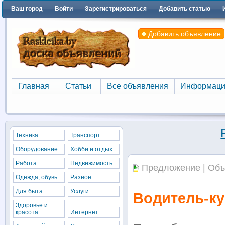
Ваш город
Войти
Зарегистрироваться
Добавить статью
Добавить объявление
Главная
Статьи
Все объявления
Информаци
Главная
Статьи
Все объявления
Информаци
Техника
Транспорт
Оборудование
Хобби и отдых
Работа
Недвижимость
Предложение | Объ
Одежда, обувь
Разное
Для быта
Услуги
Водитель-ку
Здоровье и
красота
Интернет