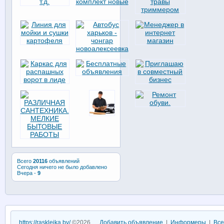
Всего
20116
объявлений
Сегодня ничего не было добавлено
Вчера -
9
https://raskleika.by/
©2026
Добавить объявление
|
Информеры
|
Все