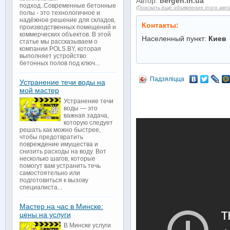
Автор:
bergen.in.ua
подход..Современные бетонные
(Поискать ещё объявления этого авт
полы - это технологичное и
надёжное решение для складов,
Контакты:
производственных помещений и
коммерческих объектов. В этой
Населенный пункт:
Киев
статье мы рассказываем о
компании POLS.BY, которая
выполняет устройство
бетонных полов под ключ...
Падзяліцца
Устранение течи воды на
мой мастер
Устранение течи
воды — это
важная задача,
которую следует
решать как можно быстрее,
чтобы предотвратить
повреждение имущества и
снизить расходы на воду. Вот
несколько шагов, которые
помогут вам устранить течь
самостоятельно или
подготовиться к вызову
специалиста...
Мастер на час в Минске:
цены на услуги
В Минске услуги