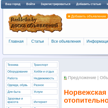
Ваш город
Войти
Зарегистрироваться
Добавить статью
Добавить объявление
Главная
Статьи
Все объявления
Информаци
Главная
Статьи
Все объявления
Информаци
Техника
Транспорт
Оборудование
Хобби и отдых
Предложение | Объ
Работа
Недвижимость
Одежда, обувь
Разное
Норвежская 
Для быта
Услуги
отопительно
Здоровье и
красота
Интернет