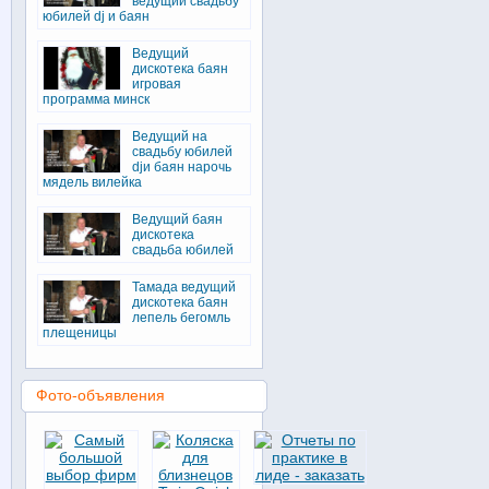
ведущий свадьбу
юбилей dj и баян
Ведущий
дискотека баян
игровая
программа минск
Ведущий на
свадьбу юбилей
djи баян нарочь
мядель вилейка
Ведущий баян
дискотека
свадьба юбилей
Тамада ведущий
дискотека баян
лепель бегомль
плещеницы
Фото-объявления