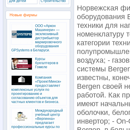
Для детей
Строительство
Норвежская фи
Новые фирмы
оборудования B
техники для на
ООО «Аркон
Машинери» —
номенклатуру 
эксклюзивный
дистрибьютор
категории техни
маркировочного
оборудования
полупромышлен
GPSystems в Беларуси.
воздуха; - газ
Курсы
бухгалтеров в
Гомеле
системы Bergen
известны, коне
Компания
«ПроектМинск»
Bergen своей 
предоставляет
комплексные услуги по
работой. Как п
проектированию и
согласованию объектов для
частных клиентов и бизнеса.
имеют начальн
Международный
оболочки, белог
учебный центр
«Вергинна»
инвертор; - On
предлагает
профессиональные курсы по
Bergen, в боль