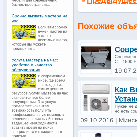
Предыдущее
мебели для современных
бизнес-пространств...
Срочно вызвать мастера на
час
Похожие объ
Если вам срочно
нужен мастер на
час, вот
несколько шагов,
которые вы можете
Совре
предпринять...
Современн
Услуга мастера на час:
С – 1500 E
удобство и качество
19.07.2
обслуживания
В современном
мире, где время
— это один из
Как В
самых ценных
ресурсов, услуги мастера на час
Устан
становятся все более
популярными. Эта услуга
Нужен не 
предлагает клиентам
возможность получить
но есть со
профессиональную помощь в
09.10.2016 | Минс
решении различных бытовых
задач без необходимости
тратить время на поиск
специалиста и ожидание его
приезда...