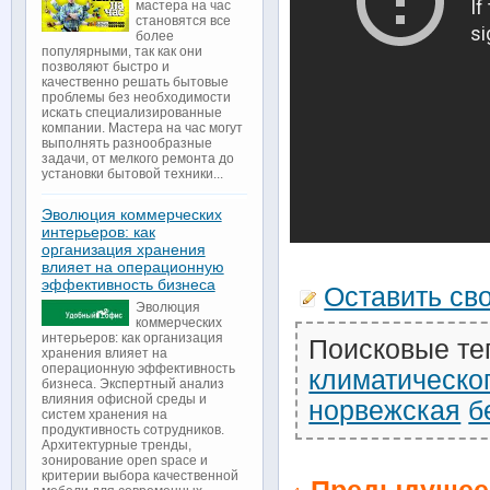
мастера на час
становятся все
более
популярными, так как они
позволяют быстро и
качественно решать бытовые
проблемы без необходимости
искать специализированные
компании. Мастера на час могут
выполнять разнообразные
задачи, от мелкого ремонта до
установки бытовой техники...
Эволюция коммерческих
интерьеров: как
организация хранения
влияет на операционную
эффективность бизнеса
Оставить св
Эволюция
коммерческих
интерьеров: как организация
Поисковые те
хранения влияет на
операционную эффективность
климатическо
бизнеса. Экспертный анализ
влияния офисной среды и
норвежская
б
систем хранения на
продуктивность сотрудников.
Архитектурные тренды,
зонирование open space и
критерии выбора качественной