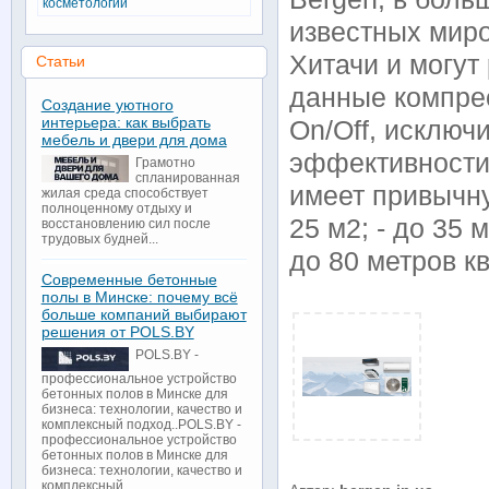
косметологии
известных миро
Хитачи и могут
Статьи
данные компрес
Создание уютного
интерьера: как выбрать
On/Off, исключ
мебель и двери для дома
эффективности
Грамотно
спланированная
имеет привычну
жилая среда способствует
полноценному отдыху и
25 м2; - до 35 
восстановлению сил после
трудовых будней...
до 80 метров к
Современные бетонные
полы в Минске: почему всё
больше компаний выбирают
решения от POLS.BY
POLS.BY -
профессиональное устройство
бетонных полов в Минске для
бизнеса: технологии, качество и
комплексный подход..POLS.BY -
профессиональное устройство
бетонных полов в Минске для
бизнеса: технологии, качество и
комплексный