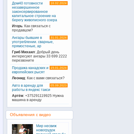
Дом40 готовности
16.02.2024
незавершенное
законсервированное
капитальное строение на
берегу живописного озера
Игорь
: Как связаться с
продавцом?
Ангары бывшие в
31.01.2024
употреблении. сварные,
прямостеные, ар
Гриб Михаил
: Добрый день
интересуют ангары 33 699 2222
перезвоните
Продажа канадских и
15.01.2024
европейских рысят
Леонид
: Как с вами связаться?
Авто в аренду для
05.09.2023
работы в яндекс такси
Артём
: +375291119925 Нужна
машина в аренду
Объявления с видео
Мир несвиж
новогрудок