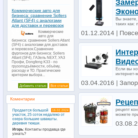
Замер
Экон
Коммерческие авто для
бизнеса: сравнение Sollers
Вы знаете,
Atlant (SF4) с аналогами
таких как:
для доставок и перевозок
01.12.2014 | Повсе
Коммерческие
авто для
бизнеса: сравнение Sollers Atlant
(SF4) с аналогами для доставок
и перевозок.Сравнение
Интер
фургонов для бизнеса: Sollers
Atlant (SF4), ГАЗель NEXT, УАЗ
Виде
Профи, Dongfeng K33 - по
грузоподъёмности, объёму,
Если вы хо
расходу и ТО. Практические
интернет-м
критерии выбора...
03.04.2016 | Запо
Добавить статью
Все статьи
Коментарии
Рецеп
рецепт кон
Продается большой
16.02.2024
можете при
участок, 25 соток недалеко от
озера большие швакшты.
03.08.
деревня тюкши.
Игорь
: Контакты продавца где
узнать?