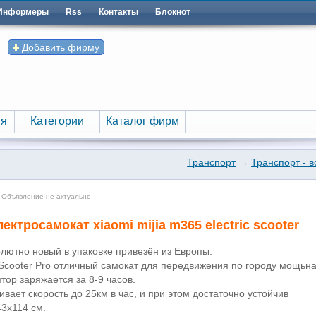
Информеры
Rss
Контакты
Блокнот
Добавить фирму
я
Категории
Каталог фирм
я
Категории
Каталог фирм
Транспорт
→
Транспорт - в
 Объявление не актуально
ектросамокат xiaomi mijia m365 electric scooter
лютно новый в упаковке привезён из Европы.
ic Scooter Pro отличный самокат для передвижения по городу мощьна
тор заряжается за 8-9 часов.
вает скорость до 25км в час, и при этом достаточно устойчив
3x114 см.