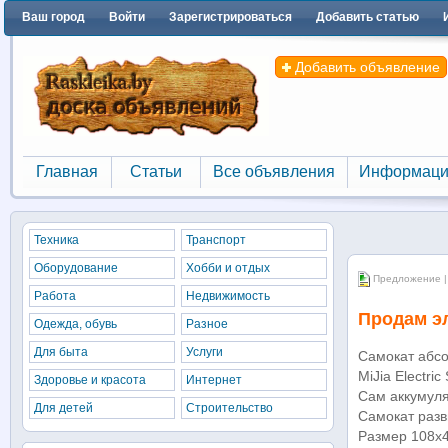
Ваш город
Войти
Зарегистрироваться
Добавить статью
Добавить объявление
Главная
Статьи
Все объявления
Информаци
Главная
Статьи
Все объявления
Информаци
Техника
Транспорт
Оборудование
Хобби и отдых
Предложение |
Работа
Недвижимость
Продам эл
Одежда, обувь
Разное
Для быта
Услуги
Самокат абсо
MiJia Electr
Здоровье и красота
Интернет
Сам аккумуля
Для детей
Строительство
Самокат разви
Размер 108x4