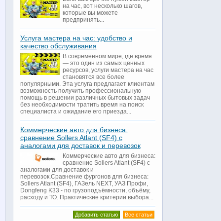
на час, вот несколько шагов,
которые вы можете
предпринять...
Услуга мастера на час: удобство и
качество обслуживания
В современном мире, где время
— это один из самых ценных
ресурсов, услуги мастера на час
становятся все более
популярными. Эта услуга предлагает клиентам
возможность получить профессиональную
помощь в решении различных бытовых задач
без необходимости тратить время на поиск
специалиста и ожидание его приезда...
Коммерческие авто для бизнеса:
сравнение Sollers Atlant (SF4) с
аналогами для доставок и перевозок
Коммерческие авто для бизнеса:
сравнение Sollers Atlant (SF4) с
аналогами для доставок и
перевозок.Сравнение фургонов для бизнеса:
Sollers Atlant (SF4), ГАЗель NEXT, УАЗ Профи,
Dongfeng K33 - по грузоподъёмности, объёму,
расходу и ТО. Практические критерии выбора...
Добавить статью
Все статьи