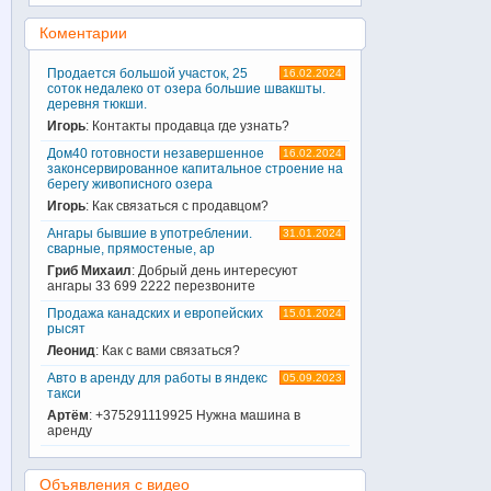
Коментарии
Продается большой участок, 25
16.02.2024
соток недалеко от озера большие швакшты.
деревня тюкши.
Игорь
: Контакты продавца где узнать?
Дом40 готовности незавершенное
16.02.2024
законсервированное капитальное строение на
берегу живописного озера
Игорь
: Как связаться с продавцом?
Ангары бывшие в употреблении.
31.01.2024
сварные, прямостеные, ар
Гриб Михаил
: Добрый день интересуют
ангары 33 699 2222 перезвоните
Продажа канадских и европейских
15.01.2024
рысят
Леонид
: Как с вами связаться?
Авто в аренду для работы в яндекс
05.09.2023
такси
Артём
: +375291119925 Нужна машина в
аренду
Объявления с видео