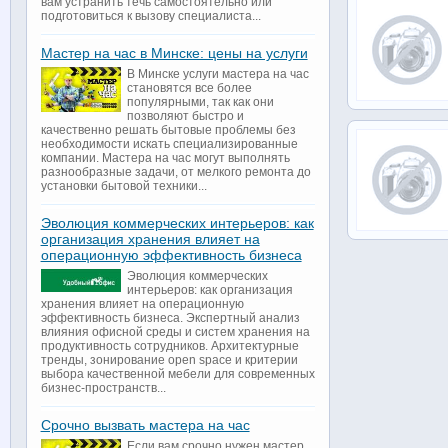
вам устранить течь самостоятельно или
подготовиться к вызову специалиста...
Мастер на час в Минске: цены на услуги
В Минске услуги мастера на час
становятся все более
популярными, так как они
позволяют быстро и
качественно решать бытовые проблемы без
необходимости искать специализированные
компании. Мастера на час могут выполнять
разнообразные задачи, от мелкого ремонта до
установки бытовой техники...
Эволюция коммерческих интерьеров: как
организация хранения влияет на
операционную эффективность бизнеса
Эволюция коммерческих
интерьеров: как организация
хранения влияет на операционную
эффективность бизнеса. Экспертный анализ
влияния офисной среды и систем хранения на
продуктивность сотрудников. Архитектурные
тренды, зонирование open space и критерии
выбора качественной мебели для современных
бизнес-пространств...
Срочно вызвать мастера на час
Если вам срочно нужен мастер