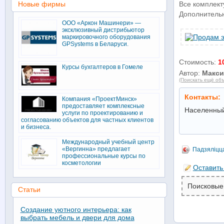
Новые фирмы
Все комплек
Дополнительн
ООО «Аркон Машинери» —
эксклюзивный дистрибьютор
маркировочного оборудования
GPSystems в Беларуси.
Стоимость:
1
Курсы бухгалтеров в Гомеле
Автор:
Макс
(Поискать ещё объ
Контакты:
Компания «ПроектМинск»
предоставляет комплексные
Населенный
услуги по проектированию и
согласованию объектов для частных клиентов
и бизнеса.
Международный учебный центр
«Вергинна» предлагает
Падзяліцц
профессиональные курсы по
косметологии
Оставить
Поисковые
Статьи
Создание уютного интерьера: как
выбрать мебель и двери для дома