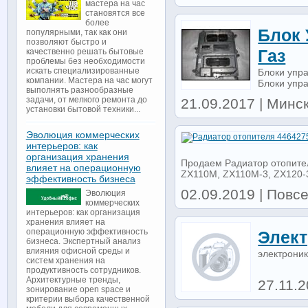
мастера на час
становятся все
более
Блок 
популярными, так как они
позволяют быстро и
Газ
качественно решать бытовые
проблемы без необходимости
искать специализированные
Блоки упра
компании. Мастера на час могут
Блоки упра
выполнять разнообразные
задачи, от мелкого ремонта до
21.09.2017 | Минск
установки бытовой техники...
Эволюция коммерческих
интерьеров: как
организация хранения
Продаем Радиатор отопител
влияет на операционную
ZX110M, ZX110M-3, ZX120-3
эффективность бизнеса
02.09.2019 | Повс
Эволюция
коммерческих
интерьеров: как организация
хранения влияет на
операционную эффективность
Элект
бизнеса. Экспертный анализ
влияния офисной среды и
электроник
систем хранения на
продуктивность сотрудников.
Архитектурные тренды,
27.11.
зонирование open space и
критерии выбора качественной