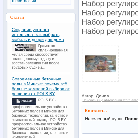
косметологии
Набор регулиро
Набор регулиро
Статьи
Набор регулиро
Создание уютного
Набор регулиро
интерьера: как выбрать
мебель и двери для дома
Грамотно
спланированная
жилая среда способствует
полноценному отдыху и
восстановлению сил после
трудовых будней...
Современные бетонные
полы в Минске: почему всё
больше компаний выбирают
решения от POLS.BY
Автор:
Денис
POLS.BY -
(Поискать ещё объявления этого авт
профессиональное устройство
Контакты:
бетонных полов в Минске для
бизнеса: технологии, качество и
Населенный пункт:
Повс
комплексный подход..POLS.BY -
профессиональное устройство
бетонных полов в Минске для
бизнеса: технологии, качество и
комплексный