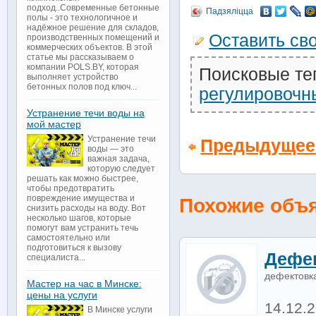
подход..Современные бетонные
Падзяліцца
полы - это технологичное и
надёжное решение для складов,
Оставить св
производственных помещений и
коммерческих объектов. В этой
статье мы рассказываем о
компании POLS.BY, которая
Поисковые те
выполняет устройство
бетонных полов под ключ...
регулировочн
Устранение течи воды на
мой мастер
Устранение течи
Предыдущее
воды — это
важная задача,
которую следует
решать как можно быстрее,
чтобы предотвратить
повреждение имущества и
Похожие объ
снизить расходы на воду. Вот
несколько шагов, которые
помогут вам устранить течь
самостоятельно или
подготовиться к вызову
Дефе
специалиста...
дефектовк
Мастер на час в Минске:
цены на услуги
14.12.
В Минске услуги