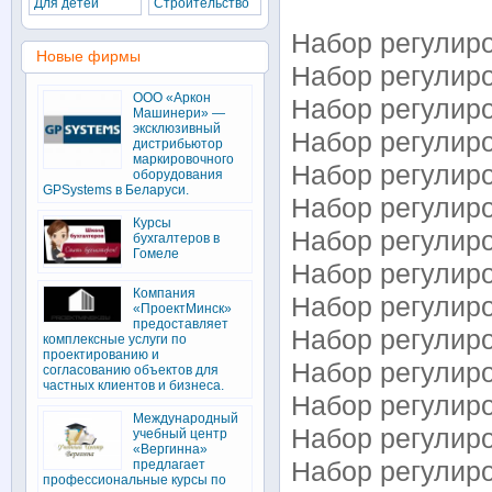
Для детей
Строительство
Набор регулиро
Новые фирмы
Набор регулиро
ООО «Аркон
Набор регулиро
Машинери» —
эксклюзивный
Набор регулиро
дистрибьютор
маркировочного
Набор регулиро
оборудования
GPSystems в Беларуси.
Набор регулиро
Курсы
Набор регулиро
бухгалтеров в
Гомеле
Набор регулиро
Компания
Набор регулиро
«ПроектМинск»
предоставляет
Набор регулиро
комплексные услуги по
проектированию и
Набор регулиро
согласованию объектов для
частных клиентов и бизнеса.
Набор регулиро
Международный
Набор регулиро
учебный центр
«Вергинна»
предлагает
Набор регулиро
профессиональные курсы по