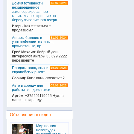
Дом40 готовности
16.02.2024
незавершенное
законсервированное
капитальное строение на
берегу живописного озера
Игорь
: Как связаться с
продавцом?
Ангары бывшие в
31.01.2024
употреблении. сварные,
прямостеные, ар
Гриб Михаил
: Добрый день
интересуют ангары 33 699 2222
перезвоните
Продажа канадских и
15.01.2024
европейских рысят
Леонид
: Как с вами связаться?
Авто в аренду для
05.09.2023
работы в яндекс такси
Артём
: +375291119925 Нужна
машина в аренду
Объявления с видео
Мир несвиж
новогрудок