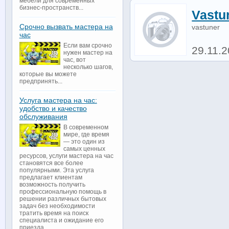
мебели для современных
бизнес-пространств...
Vastu
Срочно вызвать мастера на
vastuner
час
Если вам срочно
29.11.
нужен мастер на
час, вот
несколько шагов,
которые вы можете
предпринять...
Услуга мастера на час:
удобство и качество
обслуживания
В современном
мире, где время
— это один из
самых ценных
ресурсов, услуги мастера на час
становятся все более
популярными. Эта услуга
предлагает клиентам
возможность получить
профессиональную помощь в
решении различных бытовых
задач без необходимости
тратить время на поиск
специалиста и ожидание его
приезда...