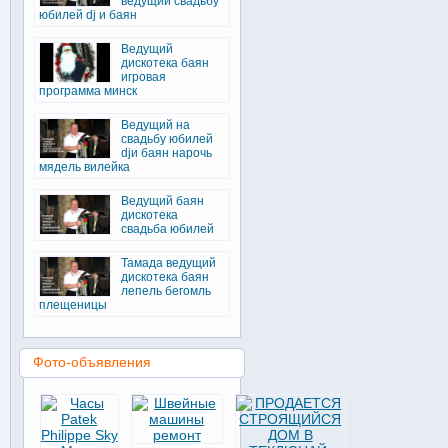
ведущий свадьбу
юбилей dj и баян
Ведущий
дискотека баян
игровая
программа минск
Ведущий на
свадьбу юбилей
djи баян нарочь
мядель вилейка
Ведущий баян
дискотека
свадьба юбилей
Тамада ведущий
дискотека баян
лепель бегомль
плещеницы
Фото-объявления