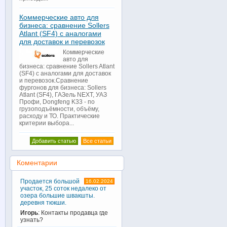
Коммерческие авто для
бизнеса: сравнение Sollers
Atlant (SF4) с аналогами
для доставок и перевозок
Коммерческие
авто для
бизнеса: сравнение Sollers Atlant
(SF4) с аналогами для доставок
и перевозок.Сравнение
фургонов для бизнеса: Sollers
Atlant (SF4), ГАЗель NEXT, УАЗ
Профи, Dongfeng K33 - по
грузоподъёмности, объёму,
расходу и ТО. Практические
критерии выбора...
Добавить статью
Все статьи
Коментарии
Продается большой
16.02.2024
участок, 25 соток недалеко от
озера большие швакшты.
деревня тюкши.
Игорь
: Контакты продавца где
узнать?