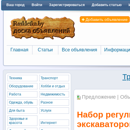
Ваш город
Войти
Зарегистрироваться
Добавить статью
Добавить объявление
Главная
Статьи
Все объявления
Информаци
Главная
Статьи
Все объявления
Информаци
Т
Техника
Транспорт
Оборудование
Хобби и отдых
Работа
Недвижимость
Предложение | Объ
Одежда, обувь
Разное
Для быта
Услуги
Набор регу
Здоровье и
экскаваторо
красота
Интернет