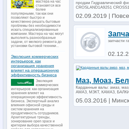
мастера на час
продам Гидравлический ф
становятся все
CROSLAND1A9251 CROSS1A
более
популярными, так как они
02.09.2019 | Повс
позволяют быстро и
качественно решать бытовые
проблемы без необходимости
искать специализированные
Запча
компании. Мастера на час могут
выполнять разнообразные
запчасти г
задачи, от мелкого ремонта до
установки бытовой техники...
02.12.
Эволюция коммерческих
интерьеров: как
организация хранения
влияет на операционную
эффективность бизнеса
Маз, Моаз, Бел
Эволюция
коммерческих
Карданные валы: амаз, ма
интерьеров: как организация
АМАЗ, МЗКТ, КАМАЗ, БАЛКИ и
хранения влияет на
операционную эффективность
05.03.2016 | Минск 
бизнеса. Экспертный анализ
влияния офисной среды и
систем хранения на
продуктивность сотрудников.
Архитектурные тренды,
зонирование open space и
критерии выбора качественной