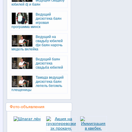
ведущий свадьбу
юбилей dj и баян
Ведущий
дискотека баян
игровая
программа минск
Ведущий на
свадьбу юбилей
djи баян нарочь
мядель вилейка
Ведущий баян
дискотека
свадьба юбилей
Тамада ведущий
дискотека баян
лепель бегомль
плещеницы
Фото-объявления