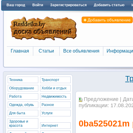
Ваш город
Войти
Зарегистрироваться
Добавить статью
Добавить объявление
Главная
Статьи
Все объявления
Информаци
Главная
Статьи
Все объявления
Информаци
Т
Техника
Транспорт
Оборудование
Хобби и отдых
Работа
Недвижимость
Предложение | Дата:
публикации: 17.08.202
Одежда, обувь
Разное
Для быта
Услуги
0ba525021m р
Здоровье и
красота
Интернет