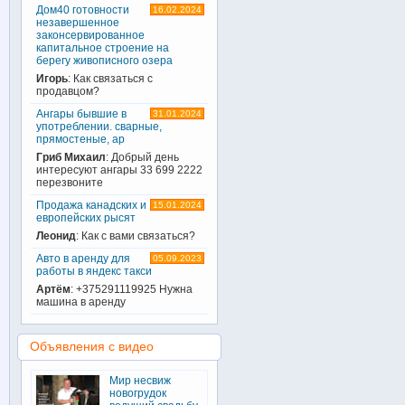
Дом40 готовности
16.02.2024
незавершенное
законсервированное
капитальное строение на
берегу живописного озера
Игорь
: Как связаться с
продавцом?
Ангары бывшие в
31.01.2024
употреблении. сварные,
прямостеные, ар
Гриб Михаил
: Добрый день
интересуют ангары 33 699 2222
перезвоните
Продажа канадских и
15.01.2024
европейских рысят
Леонид
: Как с вами связаться?
Авто в аренду для
05.09.2023
работы в яндекс такси
Артём
: +375291119925 Нужна
машина в аренду
Объявления с видео
Мир несвиж
новогрудок