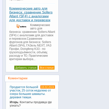
Коммерческие авто для
бизнеса: сравнение Sollers
Atlant (SF4) с аналогами
для доставок и перевозок
Коммерческие
авто для
бизнеса: сравнение Sollers Atlant
(SF4) с аналогами для доставок
и перевозок.Сравнение
фургонов для бизнеса: Sollers
Atlant (SF4), ГАЗель NEXT, УАЗ
Профи, Dongfeng K33 - по
грузоподъёмности, объёму,
расходу и ТО. Практические
критерии выбора...
Добавить статью
Все статьи
Коментарии
Продается большой
16.02.2024
участок, 25 соток недалеко от
озера большие швакшты.
деревня тюкши.
Игорь
: Контакты продавца где
узнать?