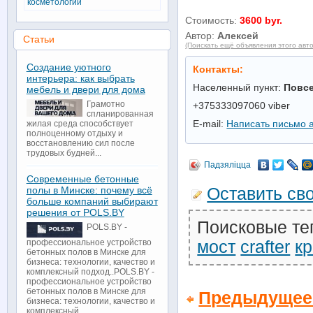
косметологии
Стоимость:
3600 byr.
Автор:
Алексей
Статьи
(Поискать ещё объявления этого авт
Создание уютного
Контакты:
интерьера: как выбрать
Населенный пункт:
Повс
мебель и двери для дома
Грамотно
+375333097060 viber
спланированная
E-mail:
Написать письмо 
жилая среда способствует
полноценному отдыху и
восстановлению сил после
трудовых будней...
Падзяліцца
Современные бетонные
полы в Минске: почему всё
Оставить св
больше компаний выбирают
решения от POLS.BY
Поисковые те
POLS.BY -
мост
crafter
к
профессиональное устройство
бетонных полов в Минске для
бизнеса: технологии, качество и
комплексный подход..POLS.BY -
профессиональное устройство
бетонных полов в Минске для
Предыдущее
бизнеса: технологии, качество и
комплексный