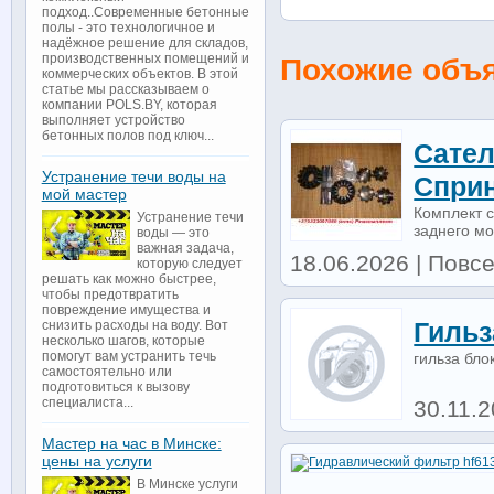
подход..Современные бетонные
полы - это технологичное и
надёжное решение для складов,
производственных помещений и
Похожие объ
коммерческих объектов. В этой
статье мы рассказываем о
компании POLS.BY, которая
выполняет устройство
бетонных полов под ключ...
Сате
Устранение течи воды на
Сприн
мой мастер
Комплект 
Устранение течи
заднего м
воды — это
важная задача,
18.06.2026 | Повсе
которую следует
решать как можно быстрее,
чтобы предотвратить
повреждение имущества и
Гильз
снизить расходы на воду. Вот
несколько шагов, которые
помогут вам устранить течь
гильза бло
самостоятельно или
подготовиться к вызову
специалиста...
30.11.
Мастер на час в Минске:
цены на услуги
В Минске услуги