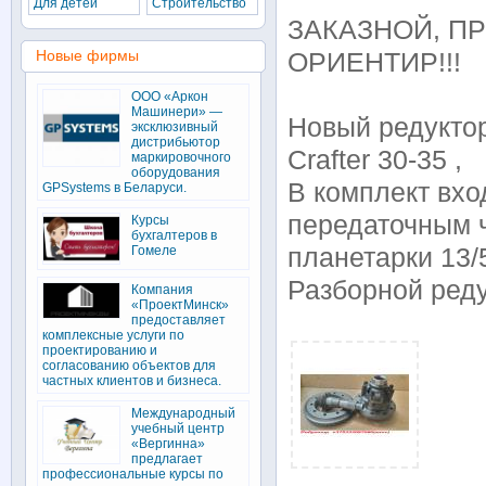
Для детей
Строительство
ЗАКАЗНОЙ, ПР
Новые фирмы
ОРИЕНТИР!!!
ООО «Аркон
Машинери» —
Новый редуктор
эксклюзивный
дистрибьютор
Crafter 30-35 ,
маркировочного
оборудования
В комплект вхо
GPSystems в Беларуси.
передаточным ч
Курсы
бухгалтеров в
Гомеле
планетарки 13
Разборной ред
Компания
«ПроектМинск»
предоставляет
комплексные услуги по
проектированию и
согласованию объектов для
частных клиентов и бизнеса.
Международный
учебный центр
«Вергинна»
предлагает
профессиональные курсы по