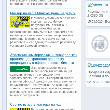
вам устранить течь самостоятельно или
подготовиться к вызову специалиста...
Ремкомплект 
Мастер на час в Минске: цены на услуги
ZX350-3G,...
В Минске услуги мастера на час
становятся все более
15.03.2020 | Ека
популярными, так как они
позволяют быстро и
качественно решать бытовые проблемы без
необходимости искать специализированные
компании. Мастера на час могут выполнять
разнообразные задачи, от мелкого ремонта до
установки бытовой техники...
Эволюция коммерческих интерьеров: как
организация хранения влияет на
операционную эффективность бизнеса
Эволюция коммерческих
интерьеров: как организация
Продаем Редук
хранения влияет на операционную
наличии и по.
эффективность бизнеса. Экспертный анализ
влияния офисной среды и систем хранения на
02.09.2019 | По
продуктивность сотрудников. Архитектурные
тренды, зонирование open space и критерии
выбора качественной мебели для современных
бизнес-пространств...
Срочно вызвать мастера на час
Если вам срочно нужен мастер