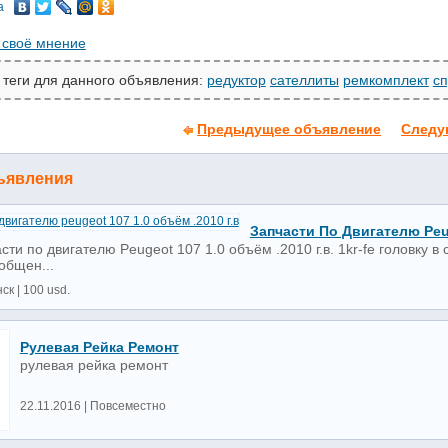
а
 своё мнение
 теги для данного объявления:
редуктор
сателлиты
ремкомплект
с
Предыдущее объявление
Следу
ъявления
Запчасти По Двигателю Peug
ти по двигателю Peugeot 107 1.0 объём .2010 г.в. 1kr-fe головку в
общен...
ск | 100 usd.
Рулевая Рейка Ремонт
рулевая рейка ремонт
22.11.2016 | Повсеместно