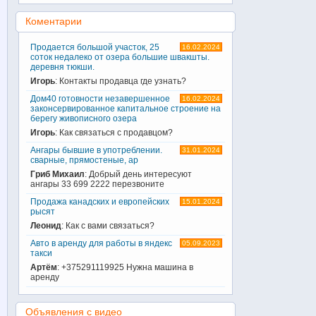
Коментарии
Продается большой участок, 25
16.02.2024
соток недалеко от озера большие швакшты.
деревня тюкши.
Игорь
: Контакты продавца где узнать?
Дом40 готовности незавершенное
16.02.2024
законсервированное капитальное строение на
берегу живописного озера
Игорь
: Как связаться с продавцом?
Ангары бывшие в употреблении.
31.01.2024
сварные, прямостеные, ар
Гриб Михаил
: Добрый день интересуют
ангары 33 699 2222 перезвоните
Продажа канадских и европейских
15.01.2024
рысят
Леонид
: Как с вами связаться?
Авто в аренду для работы в яндекс
05.09.2023
такси
Артём
: +375291119925 Нужна машина в
аренду
Объявления с видео