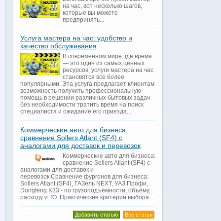
на час, вот несколько шагов,
которые вы можете
предпринять...
Услуга мастера на час: удобство и
качество обслуживания
В современном мире, где время
— это один из самых ценных
ресурсов, услуги мастера на час
становятся все более
популярными. Эта услуга предлагает клиентам
возможность получить профессиональную
помощь в решении различных бытовых задач
без необходимости тратить время на поиск
специалиста и ожидание его приезда...
Коммерческие авто для бизнеса:
сравнение Sollers Atlant (SF4) с
аналогами для доставок и перевозок
Коммерческие авто для бизнеса:
сравнение Sollers Atlant (SF4) с
аналогами для доставок и
перевозок.Сравнение фургонов для бизнеса:
Sollers Atlant (SF4), ГАЗель NEXT, УАЗ Профи,
Dongfeng K33 - по грузоподъёмности, объёму,
расходу и ТО. Практические критерии выбора...
Добавить статью
Все статьи