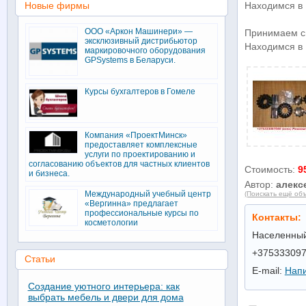
Новые фирмы
Находимся в 
ООО «Аркон Машинери» —
Принимаем сн
эксклюзивный дистрибьютор
Находимся в 
маркировочного оборудования
GPSystems в Беларуси.
Курсы бухгалтеров в Гомеле
Компания «ПроектМинск»
предоставляет комплексные
услуги по проектированию и
согласованию объектов для частных клиентов
Стоимость:
9
и бизнеса.
Автор:
алекс
Международный учебный центр
(Поискать ещё объ
«Вергинна» предлагает
профессиональные курсы по
Контакты:
косметологии
Населенный
+37533309
Статьи
E-mail:
Напи
Создание уютного интерьера: как
выбрать мебель и двери для дома