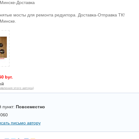
Минске-Доставка
ятые мосты для ремонта редуктора. Доставка-Отправка ТК!
Минске.
50 byr.
ей
явления этого автора)
 пункт:
Повсеместно
7060
сать письмо автору