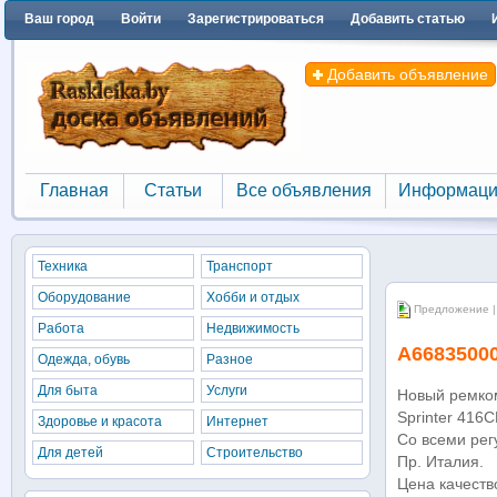
Ваш город
Войти
Зарегистрироваться
Добавить статью
Добавить объявление
Главная
Статьи
Все объявления
Информаци
Главная
Статьи
Все объявления
Информаци
Техника
Транспорт
Оборудование
Хобби и отдых
Предложение | Д
Работа
Недвижимость
A66835000
Одежда, обувь
Разное
Для быта
Услуги
Новый ремком
Sprinter 416
Здоровье и красота
Интернет
Cо всеми ре
Для детей
Строительство
Пр. Италия.
Цена качеств