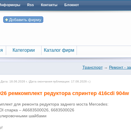
Информеры
Rss
Контакты
Блокнот
Добавить фирму
я
Категории
Каталог фирм
я
Категории
Каталог фирм
Транспорт
→
Ремонт - з
ата: 18.06.2026 г. (Дата окончания публикации: 17.08.2026 г.)
26 ремкомплект редуктора спринтер 416cdi 904w
плект для ремонта редуктора заднего моста Mercedes:
CDI спарка – А6683500026, 6683500026
гулировочными шайбами
о!