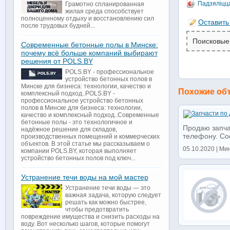
Падзяліцц
Грамотно спланированная
жилая среда способствует
полноценному отдыху и восстановлению сил
Оставить
после трудовых будней...
Поисковые
Современные бетонные полы в Минске:
почему всё больше компаний выбирают
решения от POLS.BY
POLS.BY - профессиональное
устройство бетонных полов в
Минске для бизнеса: технологии, качество и
Похожие об
комплексный подход..POLS.BY -
профессиональное устройство бетонных
полов в Минске для бизнеса: технологии,
качество и комплексный подход..Современные
бетонные полы - это технологичное и
Продаю запчас
надёжное решение для складов,
телефону. Со
производственных помещений и коммерческих
объектов. В этой статье мы рассказываем о
05.10.2020 | Мин
компании POLS.BY, которая выполняет
устройство бетонных полов под ключ...
Устранение течи воды на мой мастер
Устранение течи воды — это
важная задача, которую следует
решать как можно быстрее,
чтобы предотвратить
повреждение имущества и снизить расходы на
воду. Вот несколько шагов, которые помогут