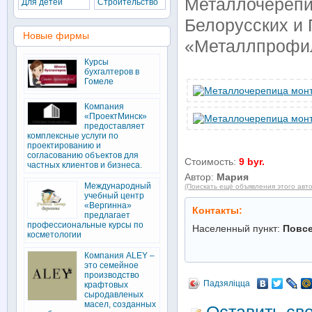
Металлочерепи
Для детей
Строительство
Белорусских и
Новые фирмы
«Металлпрофиль
Курсы
бухгалтеров в
Гомеле
Компания
«ПроектМинск»
предоставляет
комплексные услуги по
проектированию и
согласованию объектов для
Стоимость:
9 byr.
частных клиентов и бизнеса.
Автор:
Мария
Международный
(Поискать ещё объявления этого авт
учебный центр
«Вергинна»
Контакты:
предлагает
профессиональные курсы по
Населенный пункт:
Повс
косметологии
Компания ALEY –
это семейное
производство
Падзяліцца
крафтовых
сыродавленых
масел, созданных