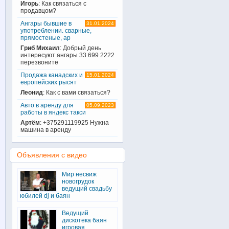
Игорь
: Как связаться с
продавцом?
Ангары бывшие в
31.01.2024
употреблении. сварные,
прямостеные, ар
Гриб Михаил
: Добрый день
интересуют ангары 33 699 2222
перезвоните
Продажа канадских и
15.01.2024
европейских рысят
Леонид
: Как с вами связаться?
Авто в аренду для
05.09.2023
работы в яндекс такси
Артём
: +375291119925 Нужна
машина в аренду
Объявления с видео
Мир несвиж
новогрудок
ведущий свадьбу
юбилей dj и баян
Ведущий
дискотека баян
игровая