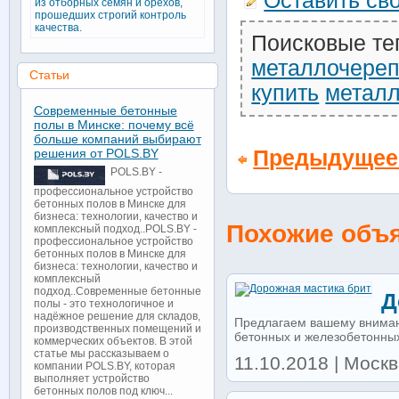
Оставить св
из отборных семян и орехов,
прошедших строгий контроль
качества.
Поисковые те
металлочере
Статьи
купить
метал
Современные бетонные
полы в Минске: почему всё
больше компаний выбирают
решения от POLS.BY
Предыдущее
POLS.BY -
профессиональное устройство
бетонных полов в Минске для
бизнеса: технологии, качество и
Похожие объ
комплексный подход..POLS.BY -
профессиональное устройство
бетонных полов в Минске для
бизнеса: технологии, качество и
комплексный
подход..Современные бетонные
Д
полы - это технологичное и
надёжное решение для складов,
Предлагаем вашему вниман
производственных помещений и
бетонных и железобетонных 
коммерческих объектов. В этой
статье мы рассказываем о
11.10.2018 | Москва
компании POLS.BY, которая
выполняет устройство
бетонных полов под ключ...