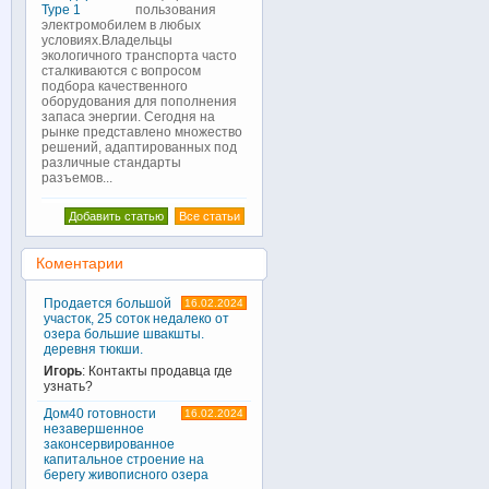
пользования
электромобилем в любых
условиях.Владельцы
экологичного транспорта часто
сталкиваются с вопросом
подбора качественного
оборудования для пополнения
запаса энергии. Сегодня на
рынке представлено множество
решений, адаптированных под
различные стандарты
разъемов...
Добавить статью
Все статьи
Коментарии
Продается большой
16.02.2024
участок, 25 соток недалеко от
озера большие швакшты.
деревня тюкши.
Игорь
: Контакты продавца где
узнать?
Дом40 готовности
16.02.2024
незавершенное
законсервированное
капитальное строение на
берегу живописного озера