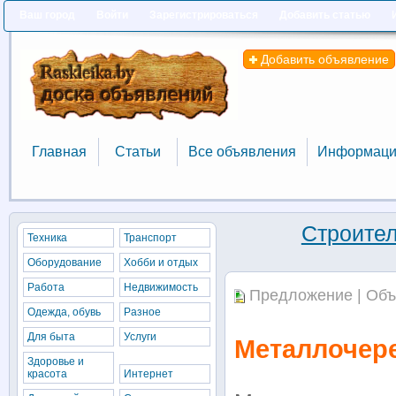
Ваш город
Войти
Зарегистрироваться
Добавить статью
Добавить объявление
Главная
Статьи
Все объявления
Информаци
Главная
Статьи
Все объявления
Информаци
Строител
Техника
Транспорт
Оборудование
Хобби и отдых
Работа
Недвижимость
Предложение | Объ
Одежда, обувь
Разное
Для быта
Услуги
Металлочер
Здоровье и
красота
Интернет