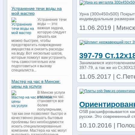
Устранение течи воды на
мой мастер
Урна (300х450х500) Покрыт
индивидуальным размерам з
Устранение течи
воды — это
11.06.2019 | Минск 
важная задача,
которую следует
решать как
можно быстрее, чтобы
предотвратить повреждение
имущества и снизить расходы
на воду. Вот несколько шагов,
397-79 Ст.12х1
которые помогут вам устранить
течь самостоятельно или
Занимаемся изготовлением
подготовиться к вызову
397-79, а так же из Ст.30Х1
специалиста...
11.05.2017 | С.Пет
Мастер на час в Минске:
цены на услуги
В Минске услуги
мастера на час
становятся все
Ориентирован
более
популярными,
OSB расшифровывается как 
так как они позволяют быстро и
русски. Это современный с
качественно решать бытовые
проблемы без необходимости
10.10.2016 | Полоц
искать специализированные
компании. Мастера на час могут
выполнять разнообразные