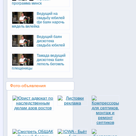
программа минск
Ведущий на
свадьбу юбилей
djи баян нарочь
мядель вилейка
Ведущий баян
дискотека
свадьба юбилей
Тамада ведущий
дискотека баян
лепель бегомль
плещеницы
Фото-объявления