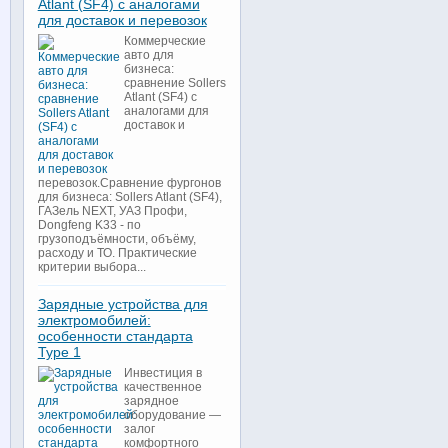
Atlant (SF4) с аналогами
для доставок и перевозок
Коммерческие
авто для
бизнеса:
сравнение Sollers
Atlant (SF4) с
аналогами для
доставок и
перевозок.Сравнение фургонов
для бизнеса: Sollers Atlant (SF4),
ГАЗель NEXT, УАЗ Профи,
Dongfeng K33 - по
грузоподъёмности, объёму,
расходу и ТО. Практические
критерии выбора...
Зарядные устройства для
электромобилей:
особенности стандарта
Type 1
Инвестиция в
качественное
зарядное
оборудование —
залог
комфортного