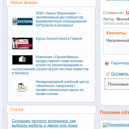
Новые фирмы
Стоимость:
1
ООО «Аркон Машинери» —
эксклюзивный дистрибьютор
Автор:
Stone
маркировочного оборудования
(Поискать ещё объ
GPSystems в Беларуси.
Контакты:
Курсы бухгалтеров в Гомеле
Населенный
Компания «ПроектМинск»
предоставляет комплексные
Падзяліцц
услуги по проектированию и
согласованию объектов для частных клиентов
и бизнеса.
Оставить
Международный учебный центр
Поисковые
«Вергинна» предлагает
профессиональные курсы по
косметологии
Статьи
Похожие об
Создание уютного интерьера: как
выбрать мебель и двери для дома