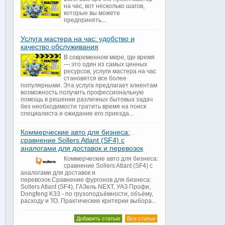
на час, вот несколько шагов,
которые вы можете
предпринять...
Услуга мастера на час: удобство и
качество обслуживания
В современном мире, где время
— это один из самых ценных
ресурсов, услуги мастера на час
становятся все более
популярными. Эта услуга предлагает клиентам
возможность получить профессиональную
помощь в решении различных бытовых задач
без необходимости тратить время на поиск
специалиста и ожидание его приезда...
Коммерческие авто для бизнеса:
сравнение Sollers Atlant (SF4) с
аналогами для доставок и перевозок
Коммерческие авто для бизнеса:
сравнение Sollers Atlant (SF4) с
аналогами для доставок и
перевозок.Сравнение фургонов для бизнеса:
Sollers Atlant (SF4), ГАЗель NEXT, УАЗ Профи,
Dongfeng K33 - по грузоподъёмности, объёму,
расходу и ТО. Практические критерии выбора...
Добавить статью
Все статьи