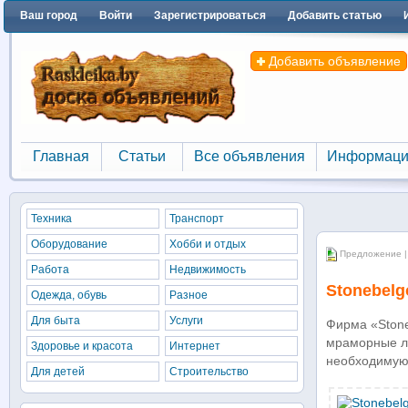
Ваш город
Войти
Зарегистрироваться
Добавить статью
Добавить объявление
Главная
Статьи
Все объявления
Информаци
Главная
Статьи
Все объявления
Информаци
Техника
Транспорт
Оборудование
Хобби и отдых
Предложение |
Работа
Недвижимость
Stonebelg
Одежда, обувь
Разное
Для быта
Услуги
Фирма «Stone
мраморные ле
Здоровье и красота
Интернет
необходимую 
Для детей
Строительство