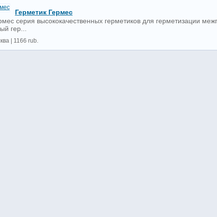
Герметик Гермес
рмес серия высококачественных герметиков для герметизации меж
й гер...
ква | 1166 rub.