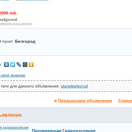
2000 rub.
belgorod
явления этого автора)
 пункт:
Белгород
а
 своё мнение
 теги для данного объявления:
stonebelgorod
Предыдущее объявление
Следу
ъявления
Проникающая Гидроизоляция