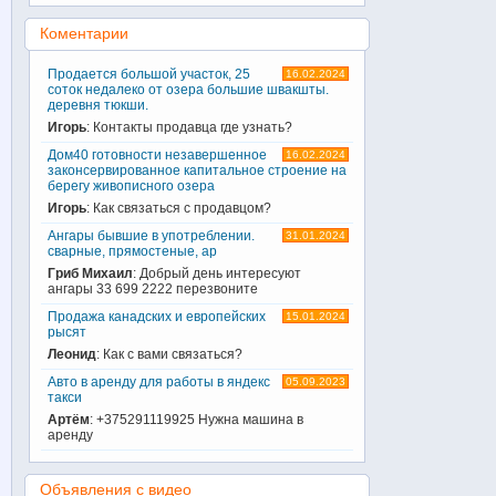
Коментарии
Продается большой участок, 25
16.02.2024
соток недалеко от озера большие швакшты.
деревня тюкши.
Игорь
: Контакты продавца где узнать?
Дом40 готовности незавершенное
16.02.2024
законсервированное капитальное строение на
берегу живописного озера
Игорь
: Как связаться с продавцом?
Ангары бывшие в употреблении.
31.01.2024
сварные, прямостеные, ар
Гриб Михаил
: Добрый день интересуют
ангары 33 699 2222 перезвоните
Продажа канадских и европейских
15.01.2024
рысят
Леонид
: Как с вами связаться?
Авто в аренду для работы в яндекс
05.09.2023
такси
Артём
: +375291119925 Нужна машина в
аренду
Объявления с видео