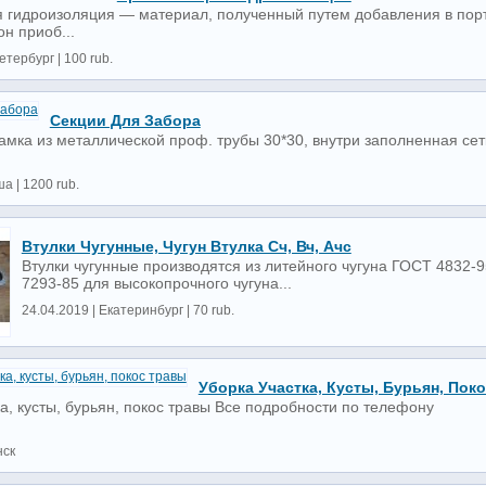
гидроизоляция — материал, полученный путем добавления в порт
он приоб...
етербург | 100 rub.
Секции Для Забора
рамка из металлической проф. трубы 30*30, внутри заполненная се
.
а | 1200 rub.
Втулки Чугунные, Чугун Втулка Сч, Вч, Ачс
Втулки чугунные производятся из литейного чугуна ГОСТ 4832-9
7293-85 для высокопрочного чугуна...
24.04.2019 | Екатеринбург | 70 rub.
Уборка Участка, Кусты, Бурьян, Пок
а, кусты, бурьян, покос травы Все подробности по телефону
нск