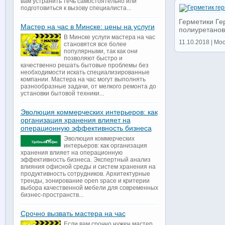
вам устранить течь самостоятельно или
подготовиться к вызову специалиста...
Герметики Ге
Мастер на час в Минске: цены на услуги
полиуретановы
В Минске услуги мастера на час
11.10.2018 | Мос
становятся все более
популярными, так как они
позволяют быстро и
качественно решать бытовые проблемы без
необходимости искать специализированные
компании. Мастера на час могут выполнять
разнообразные задачи, от мелкого ремонта до
установки бытовой техники...
Эволюция коммерческих интерьеров: как
организация хранения влияет на
операционную эффективность бизнеса
Эволюция коммерческих
интерьеров: как организация
хранения влияет на операционную
эффективность бизнеса. Экспертный анализ
влияния офисной среды и систем хранения на
продуктивность сотрудников. Архитектурные
тренды, зонирование open space и критерии
выбора качественной мебели для современных
бизнес-пространств...
Срочно вызвать мастера на час
Если вам срочно нужен мастер