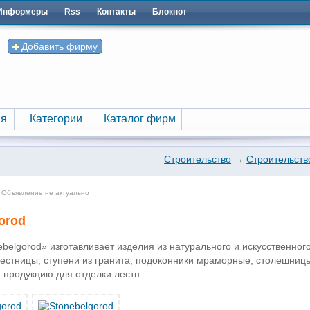
Информеры
Rss
Контакты
Блокнот
Добавить фирму
я
Категории
Каталог фирм
я
Категории
Каталог фирм
Строительство
→
Строительство
 Объявление не актуально
orod
belgorod» изготавливает изделия из натурального и искусственно
стницы, ступени из гранита, подоконники мраморные, столешницы 
продукцию для отделки лестн