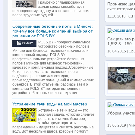
Грамотно спланированная
Проникающая 
жилая среда способствует
счет которых 
полноценному отдыху и восстановлению сил
после трудовых будней...
11.10.2018 | С.П
Современные бетонные полы в Минске:
почему всё больше компаний выбирают
решения от POLS.BY
Секция- это 
POLS.BY - профессиональное
1,5*2.5 –150..
устройство бетонных полов в
Минске для бизнеса: технологии, качество и
18.04.2015 | Орш
комплексный подход..POLS.BY -
профессиональное устройство бетонных
полов в Минске для бизнеса: технологии,
качество и комплексный подход..Современные
бетонные полы - это технологичное и
надёжное решение для складов,
производственных помещений и коммерческих
объектов. В этой статье мы рассказываем о
компании POLS.BY, которая выполняет
устройство бетонных полов под ключ...
Устранение течи воды на мой мастер
Устранение течи воды — это
Уборка участк
важная задача, которую следует
решать как можно быстрее,
чтобы предотвратить
13.06.2019 | Ми
повреждение имущества и снизить расходы на
воду. Вот несколько шагов, которые помогут