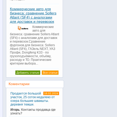
Коммерческие авто для
бизнеса: сравнение Sollers
Atlant (SF4) с аналогами
для доставок и перевозок
Коммерческие
авто для
бизнеса: сравнение Sollers Atlant
(SF4) с аналогами для доставок
и перевозок.Сравнение
фургонов для бизнеса: Sollers
Atlant (SF4), ГАЗель NEXT, УАЗ
Профи, Dongfeng K33 - по
грузоподъёмности, объёму,
расходу и ТО. Практические
критерии выбора...
Добавить статью
Все статьи
Коментарии
Продается большой
16.02.2024
участок, 25 соток недалеко от
озера большие швакшты.
деревня тюкши.
Игорь
: Контакты продавца где
узнать?