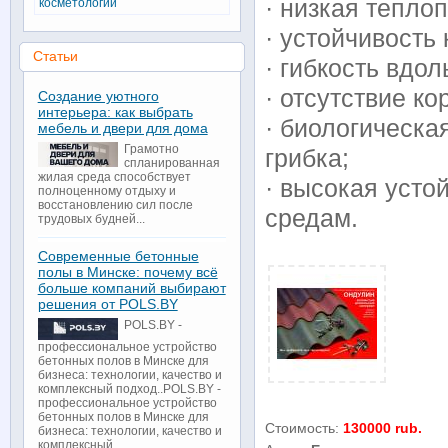
· низкая тепло
косметологии
· устойчивость
Статьи
· гибкость вдол
· отсутствие ко
Создание уютного
интерьера: как выбрать
· биологическа
мебель и двери для дома
Грамотно
грибка;
спланированная
жилая среда способствует
· высокая усто
полноценному отдыху и
восстановлению сил после
средам.
трудовых будней...
Современные бетонные
полы в Минске: почему всё
больше компаний выбирают
решения от POLS.BY
POLS.BY -
профессиональное устройство
бетонных полов в Минске для
бизнеса: технологии, качество и
комплексный подход..POLS.BY -
профессиональное устройство
бетонных полов в Минске для
Стоимость:
130000 rub.
бизнеса: технологии, качество и
комплексный