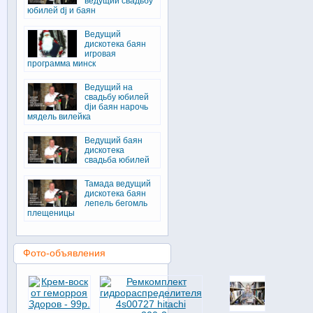
ведущий свадьбу
юбилей dj и баян
Ведущий
дискотека баян
игровая
программа минск
Ведущий на
свадьбу юбилей
djи баян нарочь
мядель вилейка
Ведущий баян
дискотека
свадьба юбилей
Тамада ведущий
дискотека баян
лепель бегомль
плещеницы
Фото-объявления