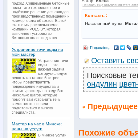
Автор:
Елена
подход..Современные бетонные
(Поискать ещё объявления этого авт
полы - это технологичное и
надёжное решение для складов,
Контакты:
производственных помещений и
коммерческих объектов. В этой
Населенный пункт:
Моги
статье мы рассказываем о
компании POLS.BY, которая
выполняет устройство
бетонных полов под ключ...
Падзяліцца
Устранение течи воды на
мой мастер
Оставить св
Устранение течи
воды — это
важная задача,
Поисковые те
которую следует
решать как можно быстрее,
ондулин
цвет
чтобы предотвратить
повреждение имущества и
снизить расходы на воду. Вот
несколько шагов, которые
помогут вам устранить течь
самостоятельно или
Предыдущее
подготовиться к вызову
специалиста...
Мастер на час в Минске:
цены на услуги
Похожие объ
В Минске услуги