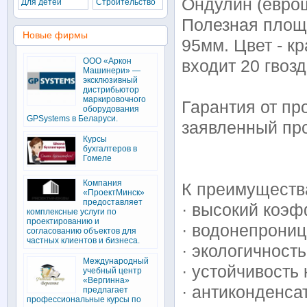
Ондулин (еврош
Для детей
Строительство
Полезная площа
Новые фирмы
95мм. Цвет - к
ООО «Аркон
входит 20 гвоз
Машинери» —
эксклюзивный
дистрибьютор
маркировочного
Гарантия от про
оборудования
GPSystems в Беларуси.
заявленный про
Курсы
бухгалтеров в
Гомеле
Компания
К преимуществ
«ПроектМинск»
предоставляет
· высокий коэ
комплексные услуги по
проектированию и
· водонепрониц
согласованию объектов для
частных клиентов и бизнеса.
· экологичность
Международный
· устойчивость
учебный центр
«Вергинна»
· антиконденса
предлагает
профессиональные курсы по