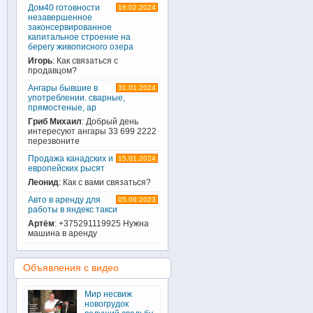
Дом40 готовности
16.02.2024
незавершенное
законсервированное
капитальное строение на
берегу живописного озера
Игорь
: Как связаться с
продавцом?
Ангары бывшие в
31.01.2024
употреблении. сварные,
прямостеные, ар
Гриб Михаил
: Добрый день
интересуют ангары 33 699 2222
перезвоните
Продажа канадских и
15.01.2024
европейских рысят
Леонид
: Как с вами связаться?
Авто в аренду для
05.09.2023
работы в яндекс такси
Артём
: +375291119925 Нужна
машина в аренду
Объявления с видео
Мир несвиж
новогрудок