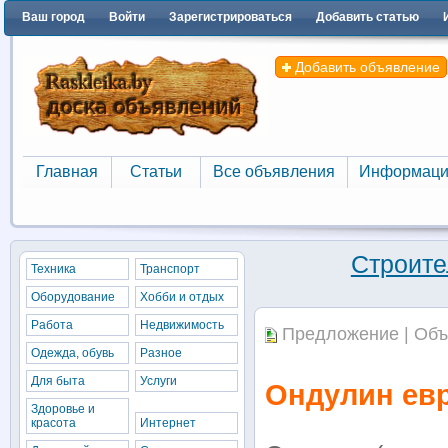
Ваш город
Войти
Зарегистрироваться
Добавить статью
Добавить объявление
Главная
Статьи
Все объявления
Информаци
Главная
Статьи
Все объявления
Информаци
Строите
Техника
Транспорт
Оборудование
Хобби и отдых
Работа
Недвижимость
Предложение | Объ
Одежда, обувь
Разное
Для быта
Услуги
Ондулин ев
Здоровье и
красота
Интернет