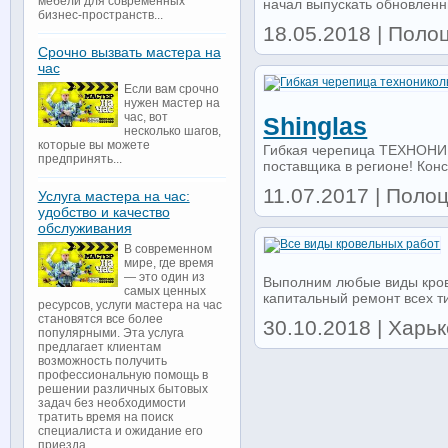
мебели для современных
начал выпускать обновленн
бизнес-пространств...
18.05.2018 | Поло
Срочно вызвать мастера на
час
Если вам срочно
нужен мастер на
час, вот
Shinglas
несколько шагов,
которые вы можете
Гибкая черепица ТЕХНОНИК
предпринять...
поставщика в регионе! Конс
11.07.2017 | Поло
Услуга мастера на час:
удобство и качество
обслуживания
В современном
мире, где время
— это один из
Выполним любые виды кров
самых ценных
капитальный ремонт всех ти
ресурсов, услуги мастера на час
становятся все более
30.10.2018 | Харь
популярными. Эта услуга
предлагает клиентам
возможность получить
профессиональную помощь в
решении различных бытовых
задач без необходимости
тратить время на поиск
специалиста и ожидание его
приезда...