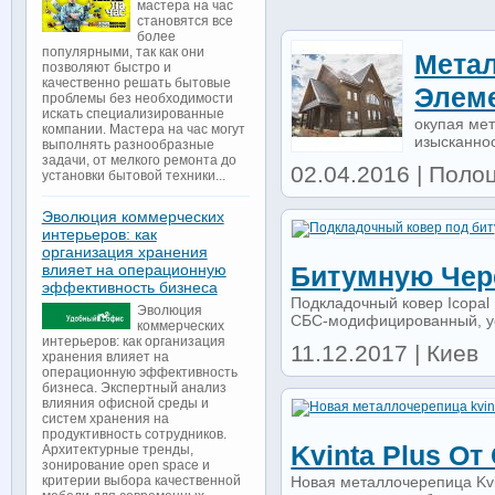
мастера на час
становятся все
более
популярными, так как они
Метал
позволяют быстро и
качественно решать бытовые
Элем
проблемы без необходимости
искать специализированные
окупая мет
компании. Мастера на час могут
изысканнос
выполнять разнообразные
задачи, от мелкого ремонта до
02.04.2016 | Поло
установки бытовой техники...
Эволюция коммерческих
интерьеров: как
организация хранения
влияет на операционную
Битумную Чер
эффективность бизнеса
Подкладочный ковер Icopal 
Эволюция
СБС-модифицированный, уст
коммерческих
интерьеров: как организация
11.12.2017 | Киев
хранения влияет на
операционную эффективность
бизнеса. Экспертный анализ
влияния офисной среды и
систем хранения на
продуктивность сотрудников.
Kvinta Plus От
Архитектурные тренды,
зонирование open space и
Новая металлочерепица Kvin
критерии выбора качественной